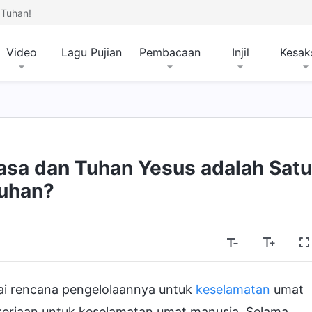
Tuhan!
Video
Lagu Pujian
Pembacaan
Injil
Kesak
sa dan Tuhan Yesus adalah Satu
uhan?
lai rencana pengelolaannya untuk
keselamatan
umat
kerjaan untuk keselamatan umat manusia. Selama