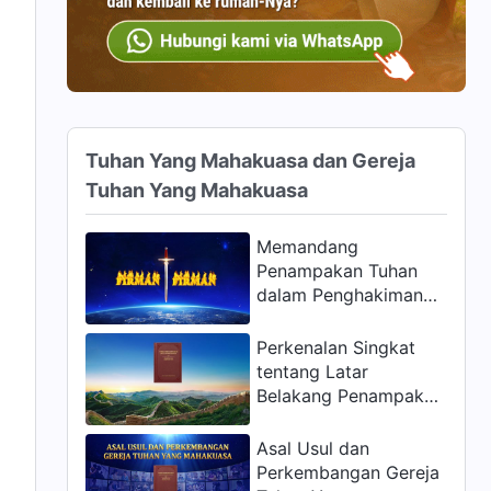
Tuhan Yang Mahakuasa dan Gereja
Tuhan Yang Mahakuasa
Memandang
Penampakan Tuhan
dalam Penghakiman
h
dan Hajaran-Nya
Perkenalan Singkat
tentang Latar
Belakang Penampakan
dan Karya Kristus dari
Akhir Zaman di
Asal Usul dan
Tiongkok
Perkembangan Gereja