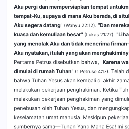
Aku pergi dan mempersiapkan tempat untukm
tempat-Ku, supaya di mana Aku berada, di sit
Aku segera datang
"
. "
Dan mereka
(Wahyu 22:12)
kuasa dan kemuliaan besar
"
. "
Liha
(Lukas 21:27)
yang menolak Aku dan tidak menerima firman
Aku nyatakan, itulah yang akan menghakiminy
Pertama Petrus disebutkan bahwa, "
Karena wa
dimulai di rumah Tuhan
"
. Telah 
(1 Petruse 4:17)
bahwa Tuhan Yesus akan kembali di akhir zam
melakukan pekerjaan penghakiman. Ketika Tuha
melakukan pekerjaan penghakiman yang dimulai
penebusan oleh Tuhan Yesus, dan mengungka
keselamatan umat manusia. Meskipun pekerja
sumbernya sama—Tuhan Yang Maha Esa! Ini s