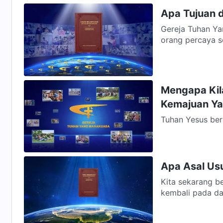
Apa Tujuan 
Gereja Tuhan Y
orang percaya s
Mengapa Kil
Kemajuan Ya
Tuhan Yesus berf
dan bersinar ke 
Apa Asal Usu
Kita sekarang b
kembali pada das