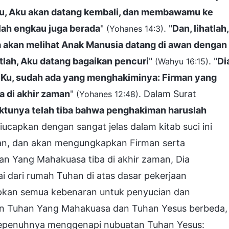
u, Aku akan datang kembali, dan membawamu ke
ulah engkau juga berada
"
. "
Dan, lihatlah,
(Yohanes 14:3)
 akan melihat Anak Manusia datang di awan dengan
tlah, Aku datang bagaikan pencuri
"
. "
Di
(Wahyu 16:15)
-Ku, sudah ada yang menghakiminya: Firman yang
a di akhir zaman
"
. Dalam Surat
(Yohanes 12:48)
ktunya telah tiba bahwa penghakiman haruslah
diucapkan dengan sangat jelas dalam kitab suci ini
an, dan akan mengungkapkan Firman serta
n Yang Mahakuasa tiba di akhir zaman, Dia
 dari rumah Tuhan di atas dasar pekerjaan
pkan semua kebenaran untuk penyucian dan
an Tuhan Yang Mahakuasa dan Tuhan Yesus berbeda,
epenuhnya menggenapi nubuatan Tuhan Yesus: