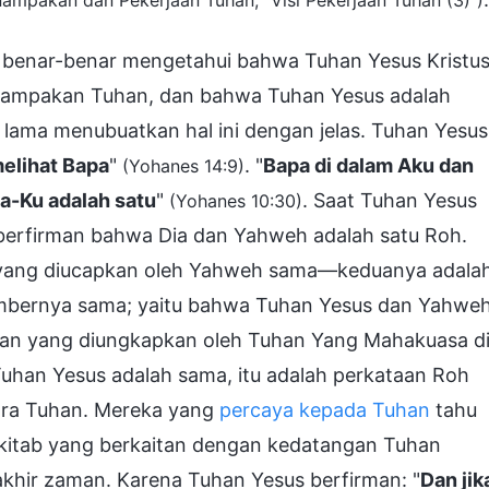
Penampakan dan Pekerjaan Tuhan, "Visi Pekerjaan Tuhan (3)")
g benar-benar mengetahui bahwa Tuhan Yesus Kristu
penampakan Tuhan, dan bahwa Tuhan Yesus adalah
 lama menubuatkan hal ini dengan jelas. Tuhan Yesus
melihat Bapa
"
. "
Bapa di dalam Aku dan
(Yohanes 14:9)
a-Ku adalah satu
"
. Saat Tuhan Yesus
(Yohanes 10:30)
 berfirman bahwa Dia dan Yahweh adalah satu Roh.
 yang diucapkan oleh Yahweh sama—keduanya adala
sumbernya sama; yaitu bahwa Tuhan Yesus dan Yahwe
rman yang diungkapkan oleh Tuhan Yang Mahakuasa d
uhan Yesus adalah sama, itu adalah perkataan Roh
uara Tuhan. Mereka yang
percaya kepada Tuhan
tahu
kitab yang berkaitan dengan kedatangan Tuhan
khir zaman. Karena Tuhan Yesus berfirman: "
Dan jik