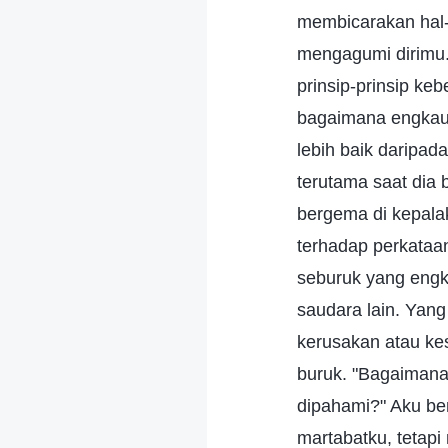
membicarakan hal-
mengagumi dirimu.
prinsip-prinsip k
bagaimana engkau 
lebih baik daripad
terutama saat dia 
bergema di kepala
terhadap perkataa
seburuk yang engk
saudara lain. Yan
kerusakan atau ke
buruk. "Bagaimana 
dipahami?" Aku be
martabatku, tetap