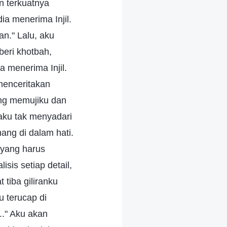
n terkuatnya
ia menerima Injil.
n." Lalu, aku
eri khotbah,
 menerima Injil.
menceritakan
ang memujiku dan
aku tak menyadari
ang di dalam hati.
 yang harus
is setiap detail,
 tiba giliranku
u terucap di
.." Aku akan