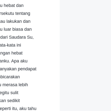
u hebat dan
rsekutu tentang
kau lakukan dan
 luar biasa dan
 dari Saudara Su,
ta-kata ini
angan hebat
anku. Apa aku
nanyakan pendapat
mbicarakan
u merasa lebih
itu sulit
an sedikit
erti itu, aku tahu