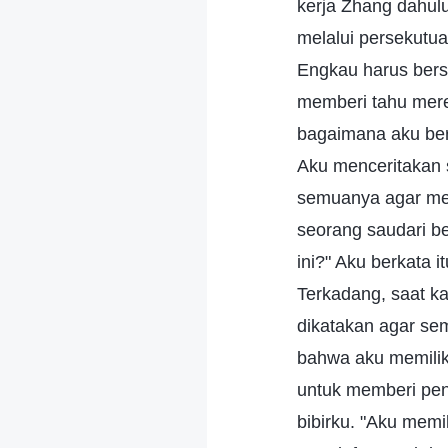
kerja Zhang dahul
melalui persekutua
Engkau harus berse
memberi tahu mere
bagaimana aku ber
Aku menceritakan 
semuanya agar mer
seorang saudari b
ini?" Aku berkata 
Terkadang, saat k
dikatakan agar se
bahwa aku memiliki 
untuk memberi pend
bibirku. "Aku memik