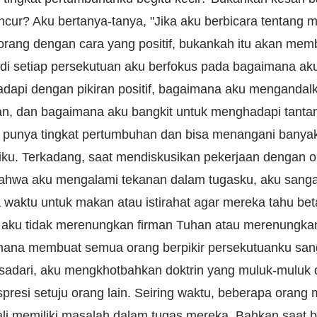
cur? Aku bertanya-tanya, "Jika aku berbicara tentang m
ang dengan cara yang positif, bukankah itu akan me
i, di setiap persekutuan aku berfokus pada bagaimana a
dapi dengan pikiran positif, bagaimana aku mengandal
an, dan bagaimana aku bangkit untuk menghadapi tant
 punya tingkat pertumbuhan dan bisa menangani banyak
. Terkadang, saat mendiskusikan pekerjaan dengan or
hwa aku mengalami tekanan dalam tugasku, aku sangat
 waktu untuk makan atau istirahat agar mereka tahu be
aku tidak merenungkan firman Tuhan atau merenungkan d
mana membuat semua orang berpikir persekutuanku san
isadari, aku mengkhotbahkan doktrin yang muluk-muluk 
presi setuju orang lain. Seiring waktu, beberapa orang 
ali memiliki masalah dalam tugas mereka. Bahkan saat b