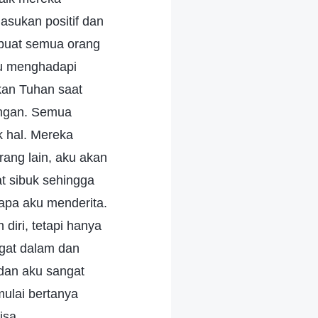
asukan positif dan
mbuat semua orang
ku menghadapi
kan Tuhan saat
angan. Semua
 hal. Mereka
ang lain, aku akan
 sibuk sehingga
tapa aku menderita.
iri, tetapi hanya
gat dalam dan
dan aku sangat
mulai bertanya
isa