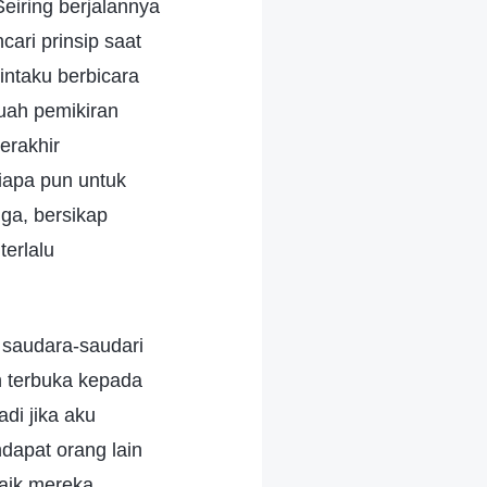
eiring berjalannya
cari prinsip saat
ntaku berbicara
uah pemikiran
erakhir
iapa pun untuk
a, bersikap
terlalu
 saudara-saudari
n terbuka kepada
di jika aku
dapat orang lain
baik mereka