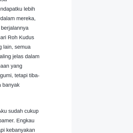
endapatku lebih
rdalam mereka,
berjalannya
dari Roh Kudus
 lain, semua
aling jelas dalam
daan yang
mi, tetapi tiba-
a banyak
"Aku sudah cukup
 pamer. Engkau
api kebanyakan