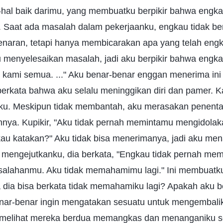
hal baik darimu, yang membuatku berpikir bahwa engka
 Saat ada masalah dalam pekerjaanku, engkau tidak be
ebenaran, tetapi hanya membicarakan apa yang telah eng
menyelesaikan masalah, jadi aku berpikir bahwa engkau
a kami semua. ..." Aku benar-benar enggan menerima ini
berkata bahwa aku selalu meninggikan diri dan pamer. Ka
ku. Meskipun tidak membantah, aku merasakan penent
nnya. Kupikir, "Aku tidak pernah memintamu mengidolak
au katakan?" Aku tidak bisa menerimanya, jadi aku me
g mengejutkanku, dia berkata, "Engkau tidak pernah me
salahanmu. Aku tidak memahamimu lagi." Ini membuatk
dia bisa berkata tidak memahamiku lagi? Apakah aku beg
nar-benar ingin mengatakan sesuatu untuk mengembalik
i melihat mereka berdua memangkas dan menanganiku sep