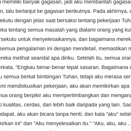
u memiliki banyak gagasan, jadi aku membantah gagasa
n, lalu berlanjut ke gagasan berikutnya. Pada akhirnya, d
kutu dengan jelas saat bersaksi tentang pekerjaan Tuha
ka tentang semua masalah yang dialami orang yang kub
sekutu untuk menyelesaikannya, dan bagaimana mereka
semua pengalaman ini dengan mendetail, memastikan 
eka melihat seandal apa diriku. Setelah itu, semua or
erkata, "Engkau benar-benar tepat sasaran. Bagaimana 
itu semua berkat bimbingan Tuhan, tetapi aku merasa sen
ami mendiskusikan pekerjaan, aku akan memikirkan apa
mua orang berpikir aku mempertimbangkan dan menganalis
kualitas, cerdas, dan lebih baik daripada yang lain. Saat
apat, aku akan bicara tanpa henti, dan kata "aku" selal
irkan ini" dan "Aku menyelesaikan itu." "Aku, aku, aku ..