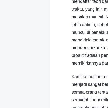
mendaftar teori da
waktu, yang lain m
masalah muncul. K
lebih dahulu, seb
muncul di benakku,
mengidolakan aku?
mendengarkanku. 
proaktif adalah pe
memikirkannya dan 
Kami kemudian men
menjadi sangat ber
semua orang tentan
semudah itu berpik
tentangku jika tah