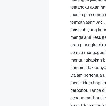
tentangku akan han
memimpin semua or
termotivasi?" Jad
masalah yang kuha
mengalami kesulit
orang mengira aku
semua mengagumiku
mengungkapkan ba
hampir tidak punya
Dalam pertemuan, 
memikirkan bagai
berbobot. Tanpa d
senang melihat eks
kepadaku setiap k