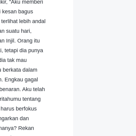
ikir, "Aku memberi
i kesan bagus
erlihat lebih andal
n suatu hari,
 Injil. Orang itu
, tetapi dia punya
dia tak mau
u berkata dalam
an. Engkau gagal
enaran. Aku telah
ritahumu tentang
u harus berfokus
engarkan dan
imanya? Rekan