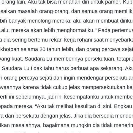
a orang lain. Aku tak bisa menahan diri untuk pamer. Kup
saikan masalah orang-orang, dan semua orang memilik
ebih banyak menolong mereka, aku akan membuat diriku t
Lalu, mereka akan lebih menghormatiku." Pada pertemua
 dia sering bertemu rekan kerja rohani saat menyebarkan
khotbah selama 20 tahun lebih, dan orang percaya sejati
ng kuat. Saudara Lu memberinya persekutuan, tetapi 
n Saudara Lu tidak tahu harus berbuat apa sekarang. Ak
alah orang percaya sejati dan ingin mendengar persekutu
aannya karena tidak cukup jelas mempersekutukan keb
erti ini sebelumnya, jadi ini kesempatanku untuk membe
kepada mereka, "Aku tak melihat kesulitan di sini. Engka
a dan bersekutu dengan jelas. Jika dia bersedia mend
ikan masalahnya, bagaimana mungkin dia tidak mener