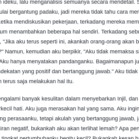
n ideku, lalu menganalisis semuanya secara mendetail. S
ulai bergantung padaku, jadi mereka tidak tahu cara men
etika mendiskusikan pekerjaan, terkadang mereka memi
elum menambahkan beberapa hal sendiri. Terkadang seb
 "Jika aku terus seperti ini, akankah orang-orang akan b
" Namun, kemudian aku berpikir, "Aku tidak memaksa s
Aku hanya menyatakan pandanganku. Bagaimanapun jug
ndekatan yang positif dan bertanggung jawab." Aku tidak 
terus saja melakukan hal itu.
galami banyak kesulitan dalam menyebarkan Injil, dan
kecil hati. Aku juga merasakan hal yang sama. Aku ingi
g perasaanku, tetapi akulah yang bertanggung jawab, ja
iran negatif, bukankah aku akan terlihat lemah? Apa pen
u tingkat pertumbuhanku begitu kecil? Bukankah kesan 