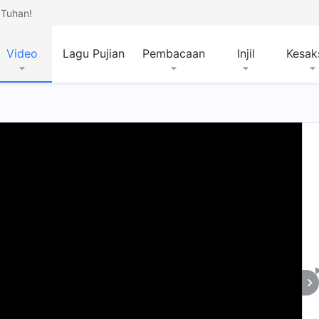
Tuhan!
Video
Lagu Pujian
Pembacaan
Injil
Kesak