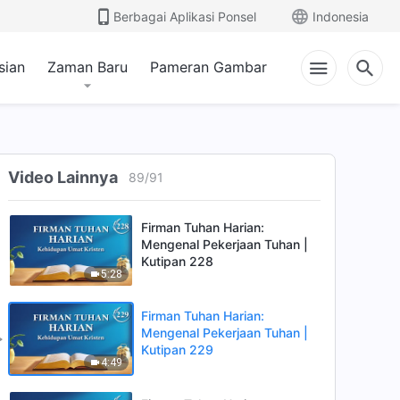
6:01
Berbagai Aplikasi Ponsel
Indonesia
Firman Tuhan Harian:
sian
Zaman Baru
Pameran Gambar
Mengenal Pekerjaan Tuhan |
Kutipan 226
11:31
Firman Tuhan Harian:
Mengenal Pekerjaan Tuhan |
Kutipan 227
Video Lainnya
89
/
91
8:45
Firman Tuhan Harian:
Mengenal Pekerjaan Tuhan |
Kutipan 228
5:28
Firman Tuhan Harian:
Mengenal Pekerjaan Tuhan |
Kutipan 229
4:49