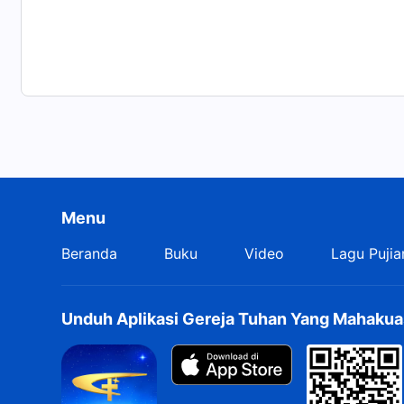
Menu
Beranda
Buku
Video
Lagu Pujia
Unduh Aplikasi Gereja Tuhan Yang Mahakua