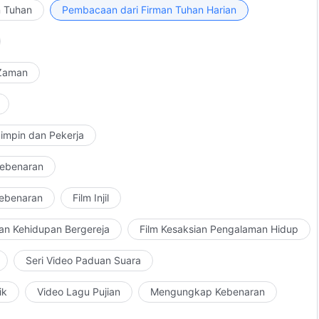
las dalam firman Tuhan?
n Tuhan
Pembacaan dari Firman Tuhan Harian
 Zaman
impin dan Pekerja
Kebenaran
Kebenaran
Film Injil
an Kehidupan Bergereja
Film Kesaksian Pengalaman Hidup
Seri Video Paduan Suara
ik
Video Lagu Pujian
Mengungkap Kebenaran