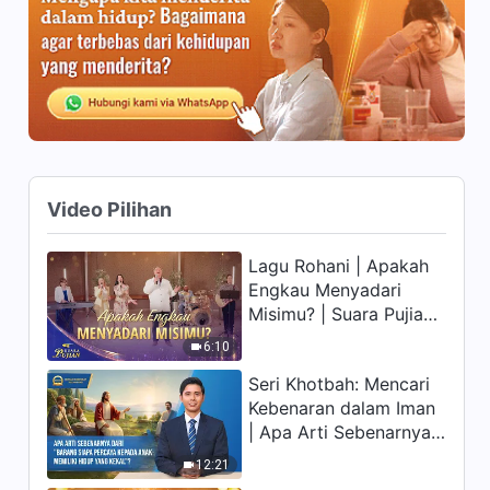
Video Pilihan
Lagu Rohani | Apakah
Engkau Menyadari
Misimu? | Suara Pujian
2026
6:10
Seri Khotbah: Mencari
Kebenaran dalam Iman
| Apa Arti Sebenarnya
dari "Barang siapa
12:21
percaya kepada Anak