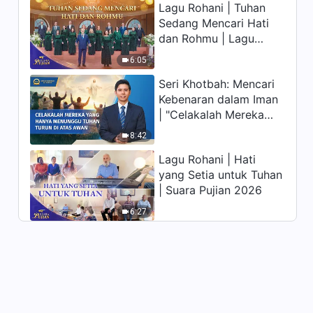
Lagu Rohani | Tuhan
memiliki hidup yang
Sedang Mencari Hati
kekal"?
dan Rohmu | Lagu
Paduan Suara Gereja |
6:05
Suara Pujian 2026
Seri Khotbah: Mencari
Kebenaran dalam Iman
| "Celakalah Mereka
yang Hanya Menunggu
8:42
Tuhan Turun di Atas
Lagu Rohani | Hati
Awan"
yang Setia untuk Tuhan
| Suara Pujian 2026
6:27