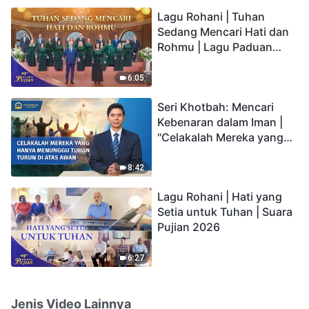
hidup yang kekal"?
Lagu Rohani | Tuhan
Sedang Mencari Hati dan
Rohmu | Lagu Paduan
Suara Gereja | Suara
Pujian 2026
6:05
Seri Khotbah: Mencari
Kebenaran dalam Iman |
"Celakalah Mereka yang
Hanya Menunggu Tuhan
Turun di Atas Awan"
8:42
Lagu Rohani | Hati yang
Setia untuk Tuhan | Suara
Pujian 2026
6:27
Jenis Video Lainnya