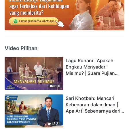
Video Pilihan
Lagu Rohani | Apakah
Engkau Menyadari
Misimu? | Suara Pujian
2026
6:10
Seri Khotbah: Mencari
Kebenaran dalam Iman |
Apa Arti Sebenarnya dari
"Barang siapa percaya
kepada Anak memiliki
12:21