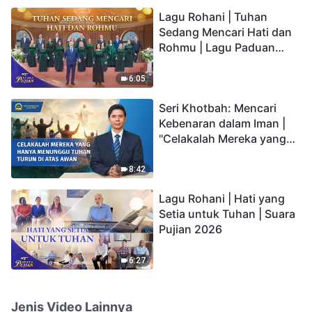
hidup yang kekal"?
Lagu Rohani | Tuhan
Sedang Mencari Hati dan
Rohmu | Lagu Paduan
Suara Gereja | Suara
Pujian 2026
6:05
Seri Khotbah: Mencari
Kebenaran dalam Iman |
"Celakalah Mereka yang
Hanya Menunggu Tuhan
Turun di Atas Awan"
8:42
Lagu Rohani | Hati yang
Setia untuk Tuhan | Suara
Pujian 2026
6:27
Jenis Video Lainnya