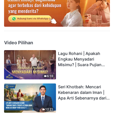
Video Pilihan
Lagu Rohani | Apakah
Engkau Menyadari
Misimu? | Suara Pujian
2026
6:10
Seri Khotbah: Mencari
Kebenaran dalam Iman |
Apa Arti Sebenarnya dari
"Barang siapa percaya
kepada Anak memiliki
12:21