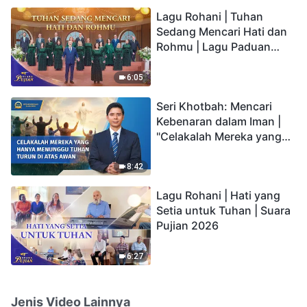
hidup yang kekal"?
Lagu Rohani | Tuhan
Sedang Mencari Hati dan
Rohmu | Lagu Paduan
Suara Gereja | Suara
Pujian 2026
6:05
Seri Khotbah: Mencari
Kebenaran dalam Iman |
"Celakalah Mereka yang
Hanya Menunggu Tuhan
Turun di Atas Awan"
8:42
Lagu Rohani | Hati yang
Setia untuk Tuhan | Suara
Pujian 2026
6:27
Jenis Video Lainnya