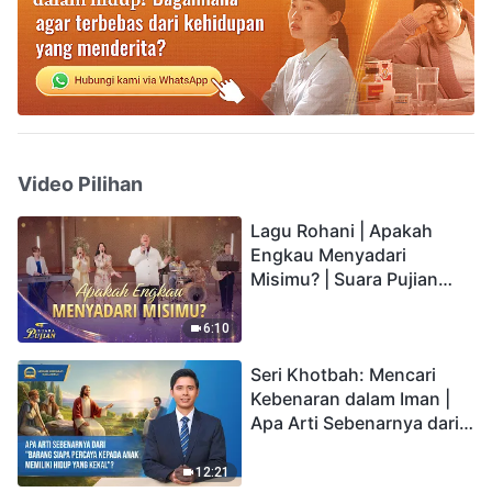
Video Pilihan
Lagu Rohani | Apakah
Engkau Menyadari
Misimu? | Suara Pujian
2026
6:10
Seri Khotbah: Mencari
Kebenaran dalam Iman |
Apa Arti Sebenarnya dari
"Barang siapa percaya
kepada Anak memiliki
12:21