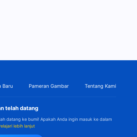
Kutipan 474
5:24
Firman Tuhan Harian: Jalan
Masuk ke Dalam Kehidupan |
Kutipan 475
6:36
Firman Tuhan Harian: Jalan
Masuk ke Dalam Kehidupan |
Kutipan 476
14:04
Firman Tuhan Harian: Jalan
Masuk ke Dalam Kehidupan |
 Baru
Pameran Gambar
Tentang Kami
Kutipan 477
8:15
n telah datang
Firman Tuhan Harian: Jalan
Masuk ke Dalam Kehidupan |
elah datang ke bumi! Apakah Anda ingin masuk ke dalam
Kutipan 478
elajari lebih lanjut
8:58