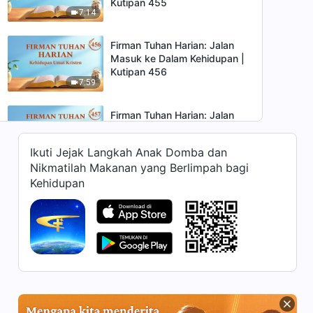
Kutipan 455
7:14
Firman Tuhan Harian: Jalan
Masuk ke Dalam Kehidupan |
Kutipan 456
7:59
Firman Tuhan Harian: Jalan
Masuk ke Dalam Kehidupan |
Kutipan 457
Ikuti Jejak Langkah Anak Domba dan
7:32
Nikmatilah Makanan yang Berlimpah bagi
Kehidupan
Firman Tuhan Harian: Jalan
Masuk ke Dalam Kehidupan |
Kutipan 458
12:52
Firman Tuhan Harian: Jalan
Masuk ke Dalam Kehidupan |
Kutipan 459
9:11