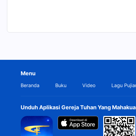
Menu
Beranda
Buku
Video
Lagu Pujia
Unduh Aplikasi Gereja Tuhan Yang Mahakua