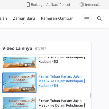
Firman Tuhan Harian: Jalan
Berbagai Aplikasi Ponsel
Indonesia
Masuk ke Dalam Kehidupan |
Kutipan 451
6:35
sian
Zaman Baru
Pameran Gambar
Firman Tuhan Harian: Jalan
Masuk ke Dalam Kehidupan |
Kutipan 452
5:52
Video Lainnya
67
/
167
Firman Tuhan Harian: Jalan
Masuk ke Dalam Kehidupan |
Kutipan 453
7:58
Firman Tuhan Harian: Jalan
Masuk ke Dalam Kehidupan |
Kutipan 454
11:58
Firman Tuhan Harian: Jalan
Masuk ke Dalam Kehidupan |