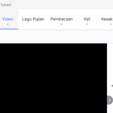
Tuhan!
Video
Lagu Pujian
Pembacaan
Injil
Kesak