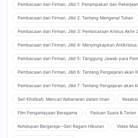
mampu melayani kehendak Tuhan, maka engkau bersika
namun Dia tidak pernah berkecil hati. Tuhan memberi
Pembacaan dari Firman, Jilid 1: Penampakan dan Pekerjaa
benar ingin disempurnakan oleh Tuhan, dan agar pe
engkau masih berkata engkau melayani Tuhan, maka 
mengasihi-Nya, sehingga Tuhan secara pribadi berkat
harus mengubah pandanganmu terdahulu tentang ima
engkau patut dihukum oleh Tuhan! Aku tidak punya s
Pembacaan dari Firman, Jilid 2: Tentang Mengenal Tuhan
berkenan." Pada waktu itu, hanya Yesus yang dapat me
melayani Tuhan, sehingga lebih banyak dari engkau s
mereka makan gratis, dan selalu mendambakan keny
penyelesaian Tuhan atas pekerjaan-Nya dalam meneb
Tuhan tidak akan meninggalkanmu, dan, seperti Petr
Pembacaan dari Firman, Jilid 3: Pembicaraan Kristus Akhir
kepentingan Tuhan; mereka selalu mencari apa yang 
mengasihi Tuhan. Jika engkau tetap tidak bertobat,
kehendak Tuhan, semua yang mereka lakukan tidak d
Yudas. Ini seharusnya dipahami oleh mereka semua 
Pembacaan dari Firman, Jilid 4: Menyingkapkan Antikristus
dan berkomplot melawan saudara-saudari mereka, dan
mencuri anggur dan menginjak-injak kebun anggur. Mu
Pembacaan dari Firman, Jilid 5: Tanggung Jawab para Pem
Apakah engkau pantas menerima berkat Tuhan? Engka
apakah engkau pantas menerima amanat Tuhan? Siap
Pembacaan dari Firman, Jilid 6: Tentang Pengejaran akan 
melayani seperti ini, mungkinkah Tuhan berani meme
Pembacaan dari Firman, Jilid 7: Tentang Pengejaran akan 
engkau menghambat segala hal?
Seri Khotbah: Mencari Kebenaran dalam Iman
Kesaksi
Film Penganiayaan Beragama
Paduan Suara & Tarian
Kehidupan Bergereja—Seri Ragam Hiburan
Video Mus