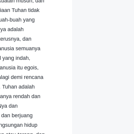
ekuatan musuh, dan
aan Tuhan tidak
buah-buah yang
Nya adalah
terusnya, dan
manusia semuanya
l yang indah,
nusia itu egois,
alagi demi rencana
. Tuhan adalah
manya rendah dan
Nya dan
 dan berjuang
angsungan hidup