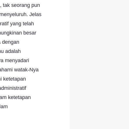
, tak seorang pun
 menyeluruh. Jelas
atif yang telah
mungkinan besar
a dengan
mu adalah
ya menyadari
ahami watak-Nya
 ketetapan
dministratif
lam ketetapan
alam