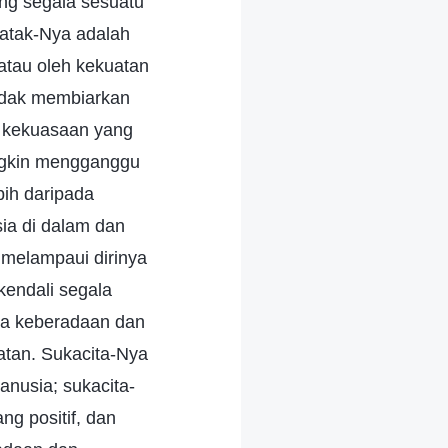
ng segala sesuatu
 watak-Nya adalah
atau oleh kekuatan
idak membiarkan
g kekuasaan yang
ungkin mengganggu
bih daripada
sia di dalam dan
k melampaui dirinya
kendali segala
ena keberadaan dan
atan. Sukacita-Nya
nusia; sukacita-
ng positif, dan