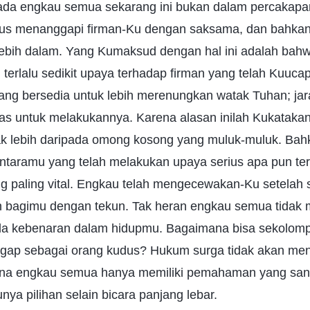
ada engkau semua sekarang ini bukan dalam percakapan 
s menanggapi firman-Ku dengan saksama, dan bahkan te
ebih dalam. Yang Kumaksud dengan hal ini adalah ba
terlalu sedikit upaya terhadap firman yang telah Kuuc
ng bersedia untuk lebih merenungkan watak Tuhan; ja
as untuk melakukannya. Karena alasan inilah Kukataka
k lebih daripada omong kosong yang muluk-muluk. Bahk
antaramu yang telah melakukan upaya serius apa pun t
 paling vital. Engkau telah mengecewakan-Ku setelah 
n bagimu dengan tekun. Tak heran engkau semua tidak
da kebenaran dalam hidupmu. Bagaimana bisa sekolom
gap sebagai orang kudus? Hukum surga tidak akan meno
na engkau semua hanya memiliki pemahaman yang sanga
punya pilihan selain bicara panjang lebar.