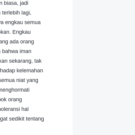
biasa, jadi
rlebih lagi,
hwa engkau semua
apkan. Engkau
rang ada orang
n bahwa iman
an sekarang, tak
erhadap kelemahan
semua niat yang
 menghormati
pok orang
leransi hal
t sedikit tentang