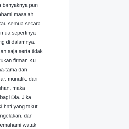
a banyaknya pun
ahami masalah-
gkau semua secara
semua sepertinya
g di dalamnya.
n saja serta tidak
ukan firman-Ku
ma-tama dan
ar, munafik, dan
uhan, maka
agi Dia. Jika
 hati yang takut
engelakan, dan
n memahami watak