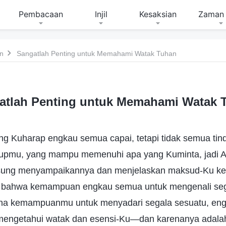
Pembacaan
Injil
Kesaksian
Zaman 
n
Sangatlah Penting untuk Memahami Watak Tuhan
atlah Penting untuk Memahami Watak 
ng Kuharap engkau semua capai, tetapi tidak semua tin
upmu, yang mampu memenuhi apa yang Kuminta, jadi A
angsung menyampaikannya dan menjelaskan maksud-Ku k
 bahwa kemampuan engkau semua untuk mengenali seg
na kemampuanmu untuk menyadari segala sesuatu, en
 mengetahui watak dan esensi-Ku—dan karenanya adala