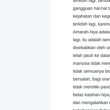
terlebih lagi, la
gangguan hal-hal 
kejahatan dan keg
terlebih lagi, kar
Amarah-Nya adalah 
lagi, itu adalah 
disebabkan oleh u
telah jatuh ke dal
manusia tidak mem
tidak semuanya bi
bersalah, bagi oran
tidak memiliki pa
belas kasihan-Nya
dari mengalahkan 