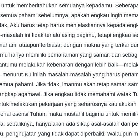
 untuk memberitahukan semuanya kepadamu. Seberap
u semua pahami sebelumnya, apakah engkau ingin mem
tidak, Aku harus tetap harus menjelaskannya kepada en
h-masalah ini tidak terlalu asing bagimu, tetapi engkau 
ahami ataupun terbiasa, dengan makna yang terkandun
amu hanya memiliki pemahaman yang samar, dan sebagia
antumu melakukan kebenaran dengan lebih baik—melak
—menurut-Ku inilah masalah-masalah yang harus perta
emua pahami. Jika tidak, imanmu akan tetap samar-sam
angkap agamawi. Jika engkau tidak memahami watak T
ntuk melakukan pekerjaan yang seharusnya kaulakukan b
nal esensi Tuhan, maka mustahil bagimu untuk memiliki
a; sebaliknya, hanya akan ada sikap asal-asalan dan p
itu, penghujatan yang tidak dapat diperbaiki. Walaupu