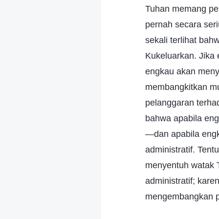
Tuhan memang pent
pernah secara ser
sekali terlihat ba
Kukeluarkan. Jik
engkau akan meny
membangkitkan murk
pelanggaran terha
bahwa apabila en
—dan apabila eng
administratif. Tent
menyentuh watak T
administratif; kar
mengembangkan p