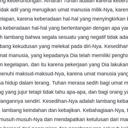
mbang keberuntungan. Amarah Tuhan adalah karena kebe
tidak adil yang merugikan umat manusia milik-Nya, kar
elapan, karena keberadaan hal-hal yang menyingkirkan
ena keberadaan hal-hal yang bertentangan dengan apa ya
lambang bahwa segala sesuatu yang negatif tidak ada l
lambang kekudusan yang melekat pada diri-Nya. Kesediha
mat manusia, yang kepadanya Dia telah memiliki pengha
am kegelapan, dan itu karena pekerjaan yang Dia lakukan
enuhi maksud-maksud-Nya, karena umat manusia yang d
sa hidup dalam terang. Tuhan merasa sedih bagi umat m
g yang jujur tetapi tidak tahu apa-apa, dan bagi orang y
ndangannya sendiri. Kesedihan-Nya adalah lambang keb
, lambang keindahan dan kebajikan. Kebahagiaan-Nya, te
musuh-musuh-Nya dan mendapatkan ketulusan dari manus