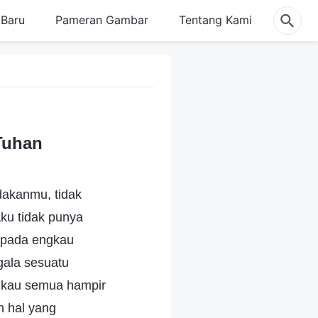
Baru
Pameran Gambar
Tentang Kami
Tuhan
dakanmu, tidak
ku tidak punya
epada engkau
ala sesuatu
gkau semua hampir
h hal yang