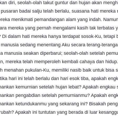
kan diri, seolah-olah takut guntur dan hujan akan meng
pusaran badai salju telah berlalu, suasana hati mereka
ereka menikmati pemandangan alam yang indah. Namun,
ntara mereka yang pernah mengalami kasih tak terbatas y
Di dalam hati mereka hanya terdapat sosok-Ku, tetapi 
manusia sedang menentang Aku secara terang-teranga
ua manusia seakan diperbarui; seolah-olah setelah pem
, mereka telah memperoleh kembali cahaya dan hidup
h menahan pukulan-Ku, memiliki nasib baik untuk bisa 
etika hari ini telah berlalu dan hari esok tiba, apakah e
nkan kemurnian setelah hujan lebat? Apakah engkau
nkan pengabdian setelah pemurnianmu? Apakah eng
nkan ketundukanmu yang sekarang ini? Bisakah peng
erubah? Apakah ini tuntutan yang berada di luar kesang