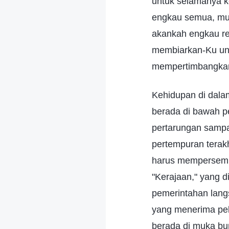
untuk selamanya ke
engkau semua, mun
akankah engkau rel
membiarkan-Ku unt
mempertimbangkan
Kehidupan di dala
berada di bawah p
pertarungan sampa
pertempuran terakh
harus mempersemb
"Kerajaan," yang d
pemerintahan lang
yang menerima pel
berada di muka bu