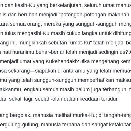
n dan kasih-Ku yang berkelanjutan, seluruh umat manus
blis dan berubah menjadi "potongan-potongan makanan l
antara semua orang, mereka yang sungguh-sungguh meng
 tulus mengasihi-Ku masih cukup langka untuk dihitung 
ang ini, mungkinkah sebutan "umat-Ku" telah menjadi be
 hati nuranimu benar-benar telah menjadi sedingin es?
 menjadi umat yang Kukehendaki? Jika mengenang kemb
asa sekarang—siapakah di antaramu yang telah memua
ramu yang telah sungguh-sungguh memperhatikan maks
akkanmu, engkau semua masih belum juga terbangun, te
dan sekali lagi, seolah-olah dalam keadaan tertidur.
ang bergolak, manusia melihat murka-Ku; di tengah-te
ergulung-gulung, manusia terpana dan sangat ketakutan,