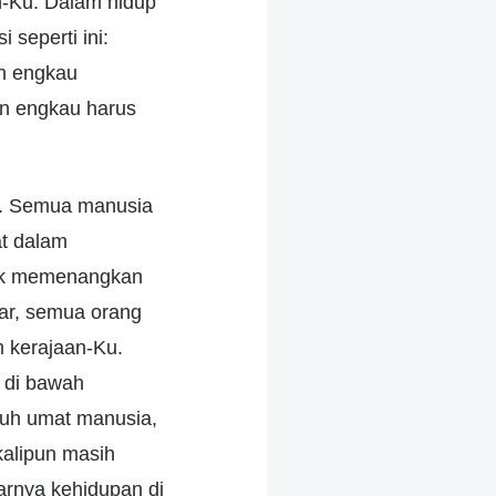
n-Ku. Dalam hidup
seperti ini:
ah engkau
an engkau harus
ri. Semua manusia
at dalam
tuk memenangkan
sar, semua orang
 kerajaan-Ku.
i di bawah
ruh umat manusia,
kalipun masih
rnya kehidupan di