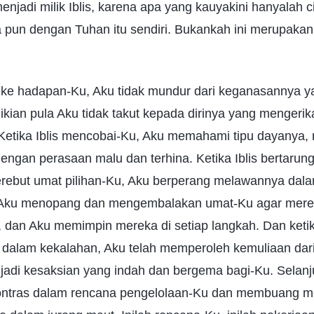
menjadi milik Iblis, karena apa yang kauyakini hanyalah cit
pa pun dengan Tuhan itu sendiri. Bukankah ini merupaka
g ke hadapan-Ku, Aku tidak mundur dari keganasannya y
ikian pula Aku tidak takut kepada dirinya yang mengeri
etika Iblis mencobai-Ku, Aku memahami tipu dayanya
engan perasaan malu dan terhina. Ketika Iblis bertaru
ebut umat pilihan-Ku, Aku berperang melawannya dala
 Aku menopang dan mengembalakan umat-Ku agar mere
t, dan Aku memimpin mereka di setiap langkah. Dan ketik
 dalam kekalahan, Aku telah memperoleh kemuliaan dar
adi kesaksian yang indah dan bergema bagi-Ku. Selanj
ontras dalam rencana pengelolaan-Ku dan membuang me