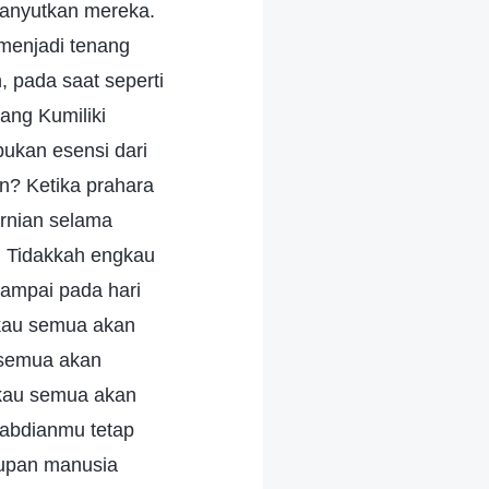
hanyutkan mereka.
 menjadi tenang
 pada saat seperti
ang Kumiliki
bukan esensi dari
n? Ketika prahara
urnian selama
. Tidakkah engkau
sampai pada hari
ngkau semua akan
 semua akan
kau semua akan
abdianmu tetap
gupan manusia