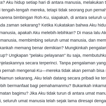
? Aku hidup setiap hari di antara manusia, melakukan
i tengah-tengah mereka, tetapi tidak seorang pun pern
n karena bimbingan Roh-Ku, siapakah, di antara seluruh
ada zaman sekarang? Ketika Kukatakan bahwa Aku hid
manusia, apakah Aku melebih-lebihkan? Di masa lalu Ak
manusia, membimbing seluruh umat manusia, dan meme
ukankah memang benar demikian? Mungkinkah pengala
cukup? Ungkapan "pelaku pelayanan" itu saja, membutuh
jelaskannya secara terperinci. Tanpa pengalaman yang
an pernah mengenal-Ku—mereka tidak akan pernah bisa
. Namun sekarang, Aku telah datang secara pribadi ke
 lebih bermanfaat bagi pemahamanmu? Bukankah inkarna
atan bagimu? Jika Aku tidak turun di antara umat man
i, seluruh umat manusia telah sejak lama diresapi den