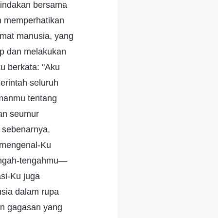
 tindakan bersama
ah memperhatikan
 umat manusia, yang
up dan melakukan
u berkata: "Aku
rintah seluruh
manmu tentang
kan seumur
 sebenarnya,
 mengenal-Ku
 tengah-tengahmu—
si-Ku juga
usia dalam rupa
gan gagasan yang