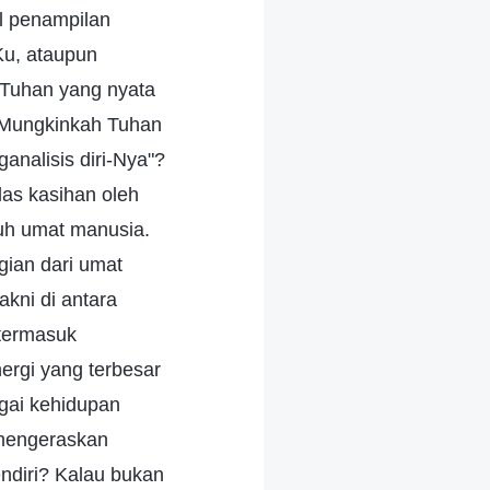
l penampilan
Ku, ataupun
Tuhan yang nyata
? Mungkinkah Tuhan
analisis diri-Nya"?
as kasihan oleh
uh umat manusia.
gian dari umat
kni di antara
 termasuk
ergi yang terbesar
gai kehidupan
 mengeraskan
diri? Kalau bukan