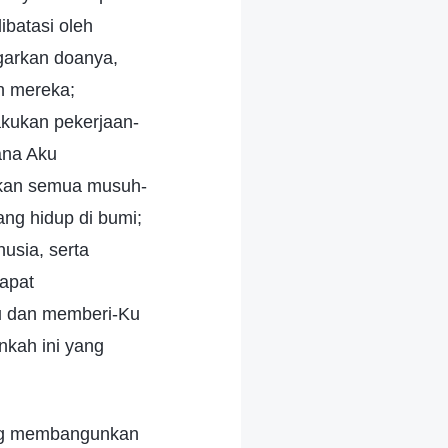
ibatasi oleh
garkan doanya,
an mereka;
akukan pekerjaan-
ana Aku
hkan semua musuh-
ng hidup di bumi;
usia, serta
apat
u dan memberi-Ku
nkah ini yang
ang membangunkan