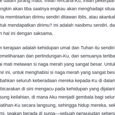
 dalam jurang maut. Inilah rencana-Ku, inilah pekerjaa
gkin akan tiba saatnya engkau akan menghadapi situasi 
a membiarkan dirimu sendiri ditawan Iblis, atau akank
uk mendapatkan dirimu? Ini adalah nasibmu sendiri, d
 hal ini dengan saksama.
m kerajaan adalah kehidupan umat dan Tuhan itu sendi
emeliharaan dan perlindungan-Ku, dan semuanya terlib
i mati melawan si naga merah yang sangat besar. Un
ir ini, untuk menghabisi si naga merah yang sangat be
ahkan seluruh keberadaan mereka kepada-Ku di dalam
ibicarakan di sini mengacu pada kehidupan yang dijalan
sung keilahian, di mana Aku menjadi gembala bagi selu
atihan-Ku secara langsung, sehingga hidup mereka, se
mi, seakan berada di surga—sebuah perwujudan sebena