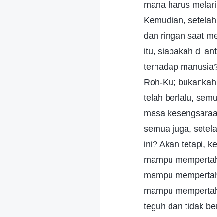
mana harus melari
Kemudian, setelah 
dan ringan saat m
itu, siapakah di a
terhadap manusia? 
Roh-Ku; bukankah 
telah berlalu, sem
masa kesengsaraan
semua juga, setela
ini? Akan tetapi, k
mampu mempertaha
mampu mempertaha
mampu mempertaha
teguh dan tidak b