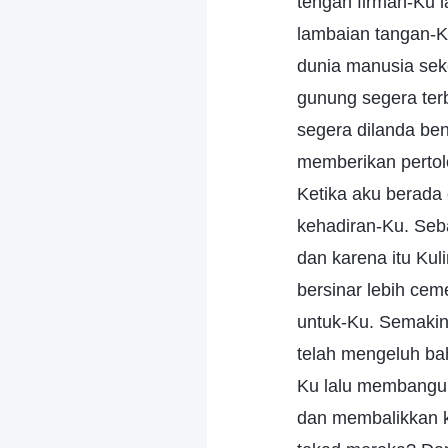
tengah firman-Ku l
lambaian tangan-K
dunia manusia sek
gunung segera terb
segera dilanda ben
memberikan pertol
Ketika aku berada 
kehadiran-Ku. Seb
dan karena itu Ku
bersinar lebih ce
untuk-Ku. Semakin 
telah mengeluh ba
Ku lalu membangun
dan membalikkan k