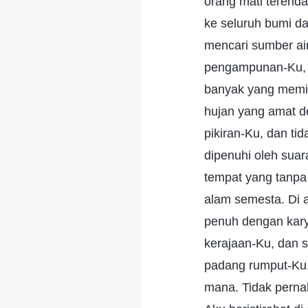
orang mati terenda
ke seluruh bumi d
mencari sumber ai
pengampunan-Ku, ba
banyak yang memili
hujan yang amat d
pikiran-Ku, dan ti
dipenuhi oleh suar
tempat yang tanpa
alam semesta. Di a
penuh dengan karya
kerajaan-Ku, dan s
padang rumput-Ku.
mana. Tidak pernah