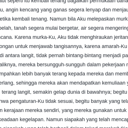
aut seperti itu kembali tenang bagaikan permukaan dana
u, angin kencang yang ganas segera lenyap dan menjau
etika kembali tenang. Namun bila Aku melepaskan mur
elah, tanah segera mulai bergetar, air segera mengeri
cana. Karena murka-Ku, Aku tidak menghiraukan jeritan
ongan untuk menjawab tangisannya, karena amarah-Ku t
di antara langit, tidak pernah bintang-bintang menjadi pa
aliknya, mereka bersungguh-sungguh dalam pekerjaan 
limpahkan lebih banyak terang kepada mereka dan mem
merlang, sehingga mereka akan mendapatkan kemuliaan y
terang langit, semakin gelap dunia di bawahnya; begit
hwa pengaturan-Ku tidak sesuai, begitu banyak yang te
 kerajaan mereka sendiri, yang mereka gunakan untuk
eadaan kegelapan. Namun siapakah yang telah mencap