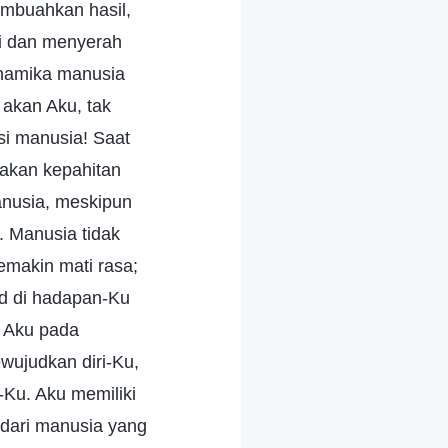
embuahkan hasil,
i dan menyerah
inamika manusia
 akan Aku, tak
si manusia! Saat
sakan kepahitan
anusia, meskipun
. Manusia tidak
emakin mati rasa;
d di hadapan-Ku
a Aku pada
wujudkan diri-Ku,
Ku. Aku memiliki
 dari manusia yang