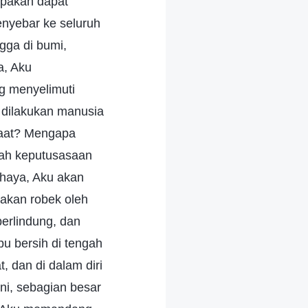
apakah dapat
enyebar ke seluruh
gga di bumi,
a, Aku
g menyelimuti
a dilakukan manusia
saat? Mengapa
ah keputusasaan
ahaya, Aku akan
akan robek oleh
berlindung, dan
pu bersih di tengah
 dan di dalam diri
ini, sebagian besar