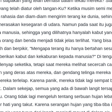
 siapakah yang telah berhasil dalam tekad mereka? Si
ang telah diatur oleh tangan-Ku? Ketika musim semi m
 rahasia dan diam-diam mengirim terang ke dunia, sehin
merasakan kesegaran di udara. Namun pada saat itu jug
manusia, sehingga yang dilihatnya hanyalah kabut yan
 orang dan benda menjadi tidak jelas terlihat. Yang bis
 dan berpikir, "Mengapa terang itu hanya bertahan se
erikan kabut dan kekaburan kepada manusia?" Di teng
 lenyap seketika, tetapi saat mereka melihat secercah c
 yang deras atas mereka, dan gendang telinga mereka 
ereka terlelap. Karena panik, mereka tidak lagi sempat 
at. Dalam sekejap, semua yang ada di bawah langit tersa
Orang tidak lagi mengeluh tentang serbuan hujan lebat,
 hati yang takut. Karena serangan hujan yang tiba-tiba 