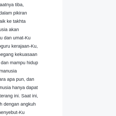
atnya tiba,
dalam pikiran
ik ke takhta
usia akan
Ku dan umat-Ku
guru kerajaan-Ku,
emegang kekuasaan
, dan mampu hidup
 manusia
ara apa pun, dan
nusia hanya dapat
ang ini. Saat ini,
ah dengan angkuh
menyebut-Ku