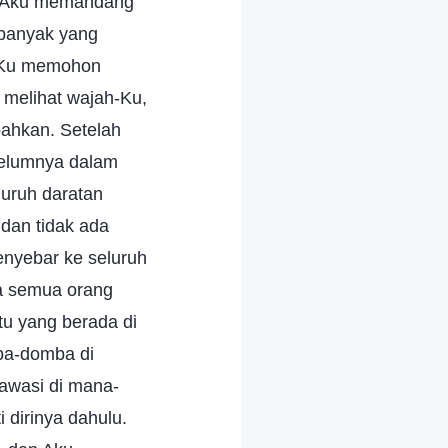
ir. Aku memandang
 banyak yang
a-Ku memohon
 melihat wajah-Ku,
bahkan. Setelah
belumnya dalam
luruh daratan
 dan tidak ada
enyebar ke seluruh
ra semua orang
tu yang berada di
mba-domba di
awasi di mana-
 dirinya dahulu.