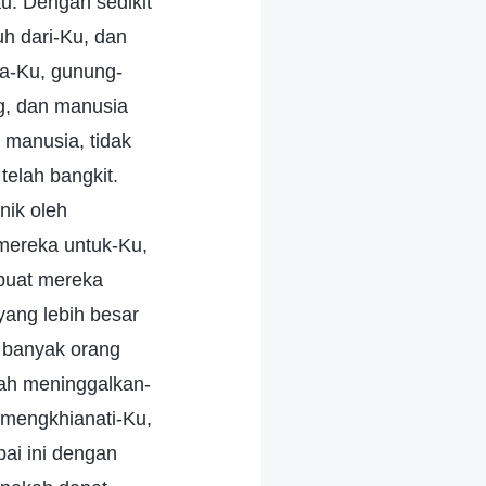
u. Dengan sedikit
h dari-Ku, dan
ka-Ku, gunung-
ng, dan manusia
 manusia, tidak
elah bangkit.
nik oleh
mereka untuk-Ku,
buat mereka
ang lebih besar
u banyak orang
lah meninggalkan-
 mengkhianati-Ku,
ai ini dengan