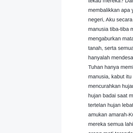
tekad mereka? Dan
membalikkan apa y
negeri, Aku secara
manusia tiba-tiba 
mengaburkan mata 
tanah, serta semua
hanyalah mendesah
Tuhan hanya memb
manusia, kabut itu
mencurahkan hujan
hujan badai saat m
tertelan hujan leb
amukan amarah-Ku. 
mereka semua lahir