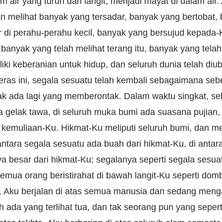
m air yang turun dari langit, menjadi mayat di dalam a
an melihat banyak yang tersadar, banyak yang bertobat,
r di perahu-perahu kecil, banyak yang bersujud kepad
nyak yang telah melihat terang itu, banyak yang telah
ki keberanian untuk hidup, dan seluruh dunia telah diu
eras ini, segala sesuatu telah kembali sebagaimana se
dak ada lagi yang memberontak. Dalam waktu singkat, se
a gelak tawa, di seluruh muka bumi ada suasana pujian,
 kemuliaan-Ku. Hikmat-Ku meliputi seluruh bumi, dan m
ntara segala sesuatu ada buah dari hikmat-Ku, di anta
 besar dari hikmat-Ku; segalanya seperti segala sesua
emua orang beristirahat di bawah langit-Ku seperti do
 Aku berjalan di atas semua manusia dan sedang meng
 ada yang terlihat tua, dan tak seorang pun yang seperti