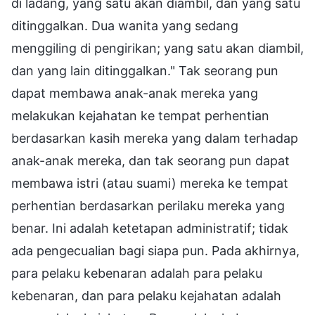
di ladang, yang satu akan diambil, dan yang satu
ditinggalkan. Dua wanita yang sedang
menggiling di pengirikan; yang satu akan diambil,
dan yang lain ditinggalkan." Tak seorang pun
dapat membawa anak-anak mereka yang
melakukan kejahatan ke tempat perhentian
berdasarkan kasih mereka yang dalam terhadap
anak-anak mereka, dan tak seorang pun dapat
membawa istri (atau suami) mereka ke tempat
perhentian berdasarkan perilaku mereka yang
benar. Ini adalah ketetapan administratif; tidak
ada pengecualian bagi siapa pun. Pada akhirnya,
para pelaku kebenaran adalah para pelaku
kebenaran, dan para pelaku kejahatan adalah