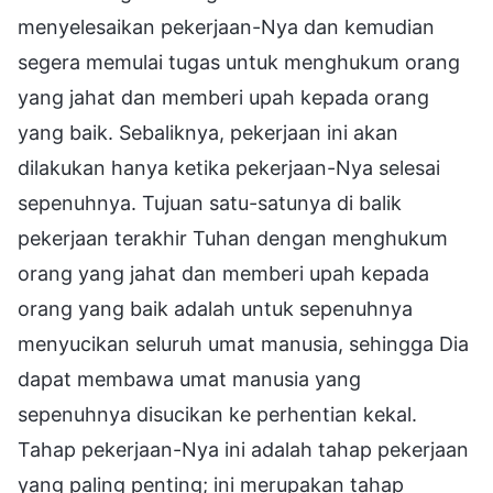
menyelesaikan pekerjaan-Nya dan kemudian
segera memulai tugas untuk menghukum orang
yang jahat dan memberi upah kepada orang
yang baik. Sebaliknya, pekerjaan ini akan
dilakukan hanya ketika pekerjaan-Nya selesai
sepenuhnya. Tujuan satu-satunya di balik
pekerjaan terakhir Tuhan dengan menghukum
orang yang jahat dan memberi upah kepada
orang yang baik adalah untuk sepenuhnya
menyucikan seluruh umat manusia, sehingga Dia
dapat membawa umat manusia yang
sepenuhnya disucikan ke perhentian kekal.
Tahap pekerjaan-Nya ini adalah tahap pekerjaan
yang paling penting; ini merupakan tahap