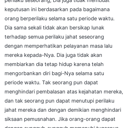
perilaku seseorang, Dia juga tidak membuat
keputusan ini berdasarkan pada bagaimana
orang berperilaku selama satu periode waktu.
Dia sama sekali tidak akan bersikap lunak
terhadap semua perilaku jahat seseorang
dengan memperhatikan pelayanan masa lalu
mereka kepada-Nya. Dia juga tidak akan
membiarkan dia tetap hidup karena telah
mengorbankan diri bagi-Nya selama satu
periode waktu. Tak seorang pun dapat
menghindari pembalasan atas kejahatan mereka,
dan tak seorang pun dapat menutupi perilaku
jahat mereka dan dengan demikian menghindari
siksaan pemusnahan. Jika orang-orang dapat