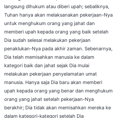
langsung dihukum atau diberi upah; sebaliknya,
Tuhan hanya akan melaksanakan pekerjaan-Nya
untuk menghukum orang yang jahat dan
memberi upah kepada orang yang baik setelah
Dia sudah selesai melakukan pekerjaan
penaklukan-Nya pada akhir zaman. Sebenarnya,
Dia telah memisahkan manusia ke dalam
kategori baik dan jahat sejak Dia mulai
melakukan pekerjaan penyelamatan umat
manusia. Hanya saja Dia baru akan memberi
upah kepada orang yang benar dan menghukum
orang yang jahat setelah pekerjaan-Nya
berakhir; Dia tidak akan memisahkan mereka ke
dalam kategori-kategori setelah Dia