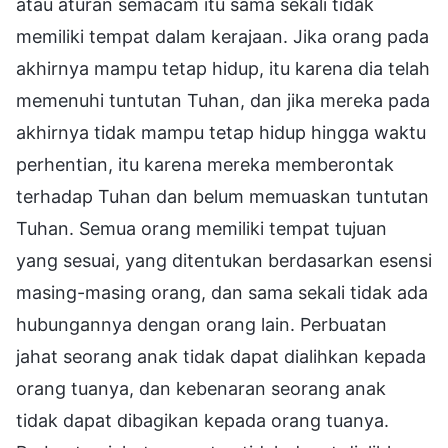
atau aturan semacam itu sama sekali tidak
memiliki tempat dalam kerajaan. Jika orang pada
akhirnya mampu tetap hidup, itu karena dia telah
memenuhi tuntutan Tuhan, dan jika mereka pada
akhirnya tidak mampu tetap hidup hingga waktu
perhentian, itu karena mereka memberontak
terhadap Tuhan dan belum memuaskan tuntutan
Tuhan. Semua orang memiliki tempat tujuan
yang sesuai, yang ditentukan berdasarkan esensi
masing-masing orang, dan sama sekali tidak ada
hubungannya dengan orang lain. Perbuatan
jahat seorang anak tidak dapat dialihkan kepada
orang tuanya, dan kebenaran seorang anak
tidak dapat dibagikan kepada orang tuanya.