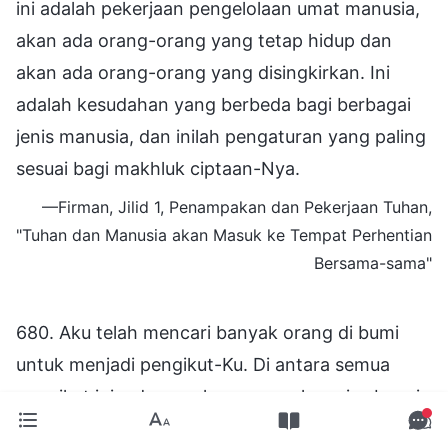
ini adalah pekerjaan pengelolaan umat manusia,
akan ada orang-orang yang tetap hidup dan
akan ada orang-orang yang disingkirkan. Ini
adalah kesudahan yang berbeda bagi berbagai
jenis manusia, dan inilah pengaturan yang paling
sesuai bagi makhluk ciptaan-Nya.
—Firman, Jilid 1, Penampakan dan Pekerjaan Tuhan,
"Tuhan dan Manusia akan Masuk ke Tempat Perhentian
Bersama-sama"
680. Aku telah mencari banyak orang di bumi
untuk menjadi pengikut-Ku. Di antara semua
pengikut ini, ada mereka yang melayani sebagai
pendeta, mereka yang memimpin, mereka yang