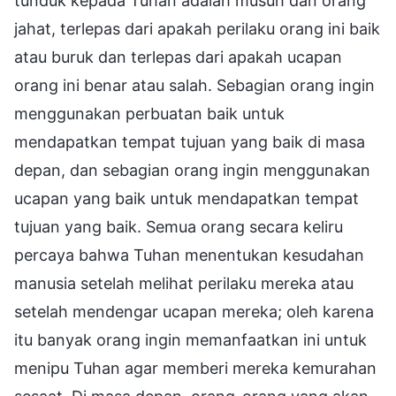
tunduk kepada Tuhan adalah musuh dan orang
jahat, terlepas dari apakah perilaku orang ini baik
atau buruk dan terlepas dari apakah ucapan
orang ini benar atau salah. Sebagian orang ingin
menggunakan perbuatan baik untuk
mendapatkan tempat tujuan yang baik di masa
depan, dan sebagian orang ingin menggunakan
ucapan yang baik untuk mendapatkan tempat
tujuan yang baik. Semua orang secara keliru
percaya bahwa Tuhan menentukan kesudahan
manusia setelah melihat perilaku mereka atau
setelah mendengar ucapan mereka; oleh karena
itu banyak orang ingin memanfaatkan ini untuk
menipu Tuhan agar memberi mereka kemurahan