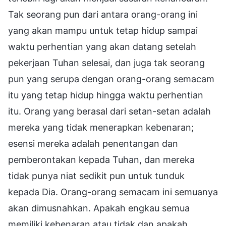
Tak seorang pun dari antara orang-orang ini
yang akan mampu untuk tetap hidup sampai
waktu perhentian yang akan datang setelah
pekerjaan Tuhan selesai, dan juga tak seorang
pun yang serupa dengan orang-orang semacam
itu yang tetap hidup hingga waktu perhentian
itu. Orang yang berasal dari setan-setan adalah
mereka yang tidak menerapkan kebenaran;
esensi mereka adalah penentangan dan
pemberontakan kepada Tuhan, dan mereka
tidak punya niat sedikit pun untuk tunduk
kepada Dia. Orang-orang semacam ini semuanya
akan dimusnahkan. Apakah engkau semua
memiliki kebenaran atau tidak dan apakah