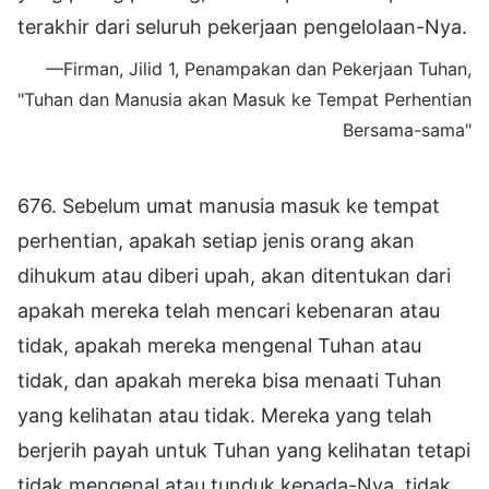
terakhir dari seluruh pekerjaan pengelolaan-Nya.
—Firman, Jilid 1, Penampakan dan Pekerjaan Tuhan,
"Tuhan dan Manusia akan Masuk ke Tempat Perhentian
Bersama-sama"
676. Sebelum umat manusia masuk ke tempat
perhentian, apakah setiap jenis orang akan
dihukum atau diberi upah, akan ditentukan dari
apakah mereka telah mencari kebenaran atau
tidak, apakah mereka mengenal Tuhan atau
tidak, dan apakah mereka bisa menaati Tuhan
yang kelihatan atau tidak. Mereka yang telah
berjerih payah untuk Tuhan yang kelihatan tetapi
tidak mengenal atau tunduk kepada-Nya, tidak