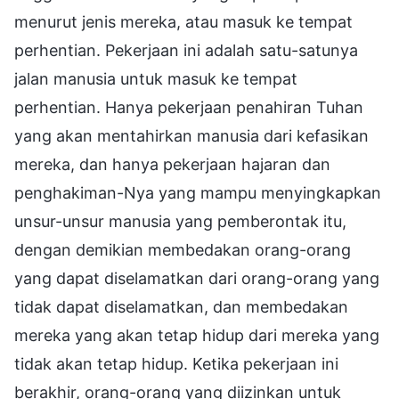
menurut jenis mereka, atau masuk ke tempat
perhentian. Pekerjaan ini adalah satu-satunya
jalan manusia untuk masuk ke tempat
perhentian. Hanya pekerjaan penahiran Tuhan
yang akan mentahirkan manusia dari kefasikan
mereka, dan hanya pekerjaan hajaran dan
penghakiman-Nya yang mampu menyingkapkan
unsur-unsur manusia yang pemberontak itu,
dengan demikian membedakan orang-orang
yang dapat diselamatkan dari orang-orang yang
tidak dapat diselamatkan, dan membedakan
mereka yang akan tetap hidup dari mereka yang
tidak akan tetap hidup. Ketika pekerjaan ini
berakhir, orang-orang yang diizinkan untuk