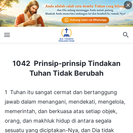
1042 Prinsip-prinsip Tindakan Tuhan Tidak Berubah
1042 Prinsip-prinsip Tindakan
Tuhan Tidak Berubah
1 Tuhan itu sangat cermat dan bertanggung
jawab dalam menangani, mendekati, mengelola,
memerintah, dan berkuasa atas setiap objek,
orang, dan makhluk hidup di antara segala
sesuatu yang diciptakan-Nya, dan Dia tidak