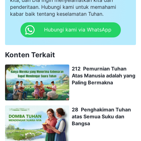
penderitaan. Hubungi kami untuk memahami
kabar baik tentang keselamatan Tuhan.
Hubungi kami via WhatsApp
Konten Terkait
212 Pemurnian Tuhan
Atas Manusia adalah yang
Paling Bermakna
28 Penghakiman Tuhan
atas Semua Suku dan
Bangsa