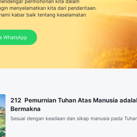
mendengar permohonan kita dalam
ingin menyelamatkan kita dari penderitaan.
ami kabar baik tentang keselamatan
ia WhatsApp
212 Pemurnian Tuhan Atas Manusia adala
Bermakna
Sesuai dengan keadaan dan sikap manusia pada Tuhan
agar manusia punyapengetahuan dan ketaatan, kasih d