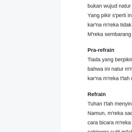
bukan wujud natur
Yang pikir s'perti 
kar'na m'reka tidak
M'reka sembarang i
Pra-refrain
Tiada yang berpikir 
bahwa ini natur m'
kar'na m'reka t'lah 
Refrain
Tuhan t'lah menyi
Namun, m'reka sad
cara bicara m'reka 