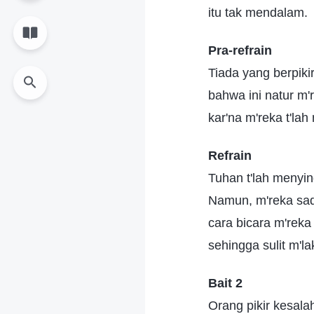
itu tak mendalam.
Pra-refrain
Tiada yang berpikir 
bahwa ini natur m'
kar'na m'reka t'lah 
Refrain
Tuhan t'lah menyi
Namun, m'reka sad
cara bicara m'reka 
sehingga sulit m'l
Bait 2
Orang pikir kesala