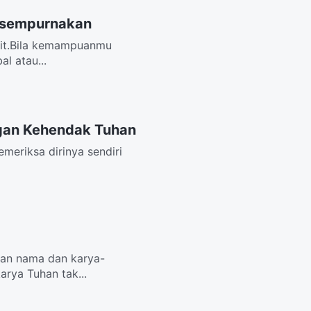
Disempurnakan
kit.Bila kemampuanmu
l atau...
ngan Kehendak Tuhan
meriksa dirinya sendiri
han nama dan karya-
arya Tuhan tak...