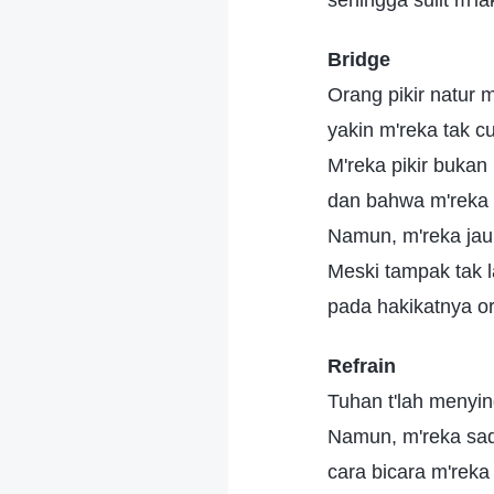
sehingga sulit m'l
Bridge
Orang pikir natur m
yakin m'reka tak c
M'reka pikir buka
dan bahwa m'reka l
Namun, m'reka jauh
Meski tampak tak l
pada hakikatnya or
Refrain
Tuhan t'lah menyi
Namun, m'reka sad
cara bicara m'reka 