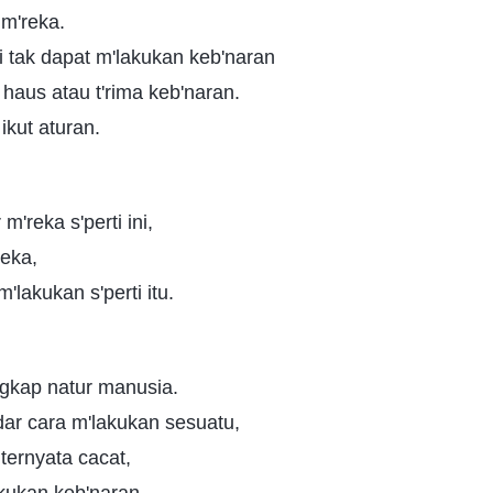
 m'reka.
ini tak dapat m'lakukan keb'naran
 haus atau t'rima keb'naran.
kut aturan.
m'reka s'perti ini,
reka,
m'lakukan s'perti itu.
ngkap natur manusia.
ar cara m'lakukan sesuatu,
ternyata cacat,