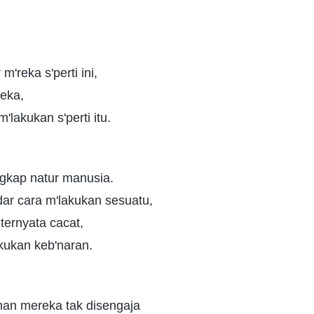
m'reka s'perti ini,
reka,
m'lakukan s'perti itu.
ngkap natur manusia.
ar cara m'lakukan sesuatu,
ternyata cacat,
akukan keb'naran.
han mereka tak disengaja