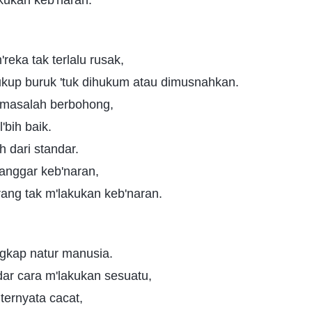
akukan keb'naran.
'reka tak terlalu rusak,
ukup buruk 'tuk dihukum atau dimusnahkan.
n masalah berbohong,
'bih baik.
 dari standar.
anggar keb'naran,
ang tak m'lakukan keb'naran.
ngkap natur manusia.
ar cara m'lakukan sesuatu,
ternyata cacat,