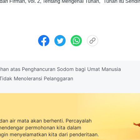
dari Firman, Vol. 2, Tentang Mengenal Tuhan, "Tuhan itu Sendir
uhan atas Penghancuran Sodom bagi Umat Manusia
idak Menoleransi Pelanggaran
dan air mata akan berhenti. Percayalah
mendengar permohonan kita dalam
ingin menyelamatkan kita dari penderitaan.