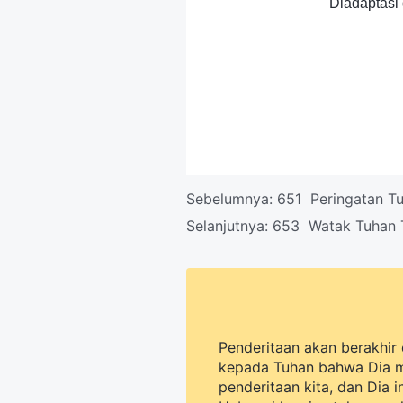
Diadaptasi 
Sebelumnya:
651 Peringatan T
Selanjutnya:
653 Watak Tuhan T
Penderitaan akan berakhir 
kepada Tuhan bahwa Dia 
penderitaan kita, dan Dia 