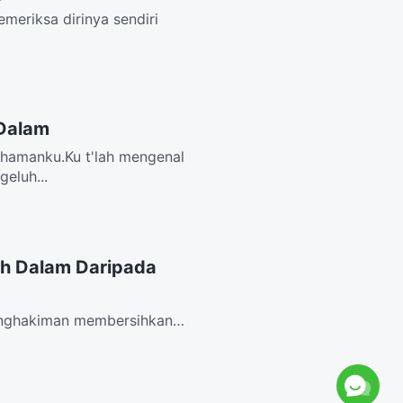
meriksa dirinya sendiri
 Dalam
ahamanku.Ku t'lah mengenal
eluh...
h Dalam Daripada
Penghakiman membersihkan
, Tuhan...