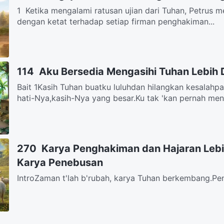
1 Ketika mengalami ratusan ujian dari Tuhan, Petrus me
dengan ketat terhadap setiap firman penghakiman...
114 Aku Bersedia Mengasihi Tuhan Lebih
Bait 1Kasih Tuhan buatku luluhdan hilangkan kesalahp
hati-Nya,kasih-Nya yang besar.Ku tak 'kan pernah meng
270 Karya Penghakiman dan Hajaran Lebi
Karya Penebusan
IntroZaman t'lah b'rubah, karya Tuhan berkembang.
pemb'rontakan, kenajisan.Bait 1S'lama karya penebusan