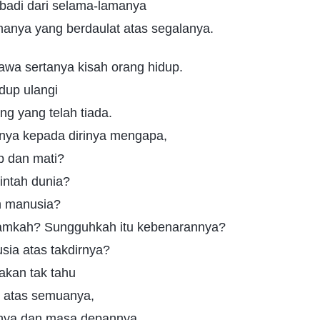
ibadi dari selama-lamanya
anya yang berdaulat atas segalanya.
awa sertanya kisah orang hidup.
dup ulangi
ng yang telah tiada.
nya kepada dirinya mengapa,
p dan mati?
intah dunia?
n manusia?
lamkah? Sungguhkah itu kebenarannya?
ia atas takdirnya?
takan tak tahu
t atas semuanya,
anya dan masa depannya,