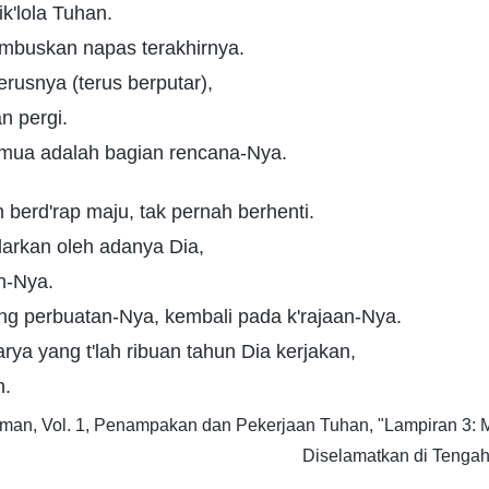
k'lola Tuhan.
hembuskan napas terakhirnya.
erusnya (terus berputar),
n pergi.
s'mua adalah bagian rencana-Nya.
berd'rap maju, tak pernah berhenti.
darkan oleh adanya Dia,
n-Nya.
ng perbuatan-Nya, kembali pada k'rajaan-Nya.
arya yang t'lah ribuan tahun Dia kerjakan,
n.
irman, Vol. 1, Penampakan dan Pekerjaan Tuhan, "Lampiran 3:
Diselamatkan di Tenga