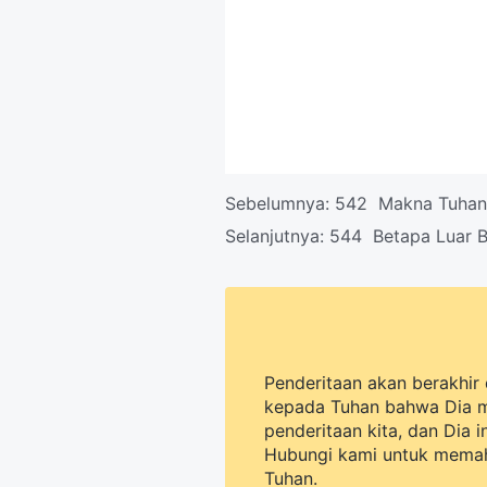
Sebelumnya:
542 Makna Tuhan
Selanjutnya:
544 Betapa Luar B
Penderitaan akan berakhir 
kepada Tuhan bahwa Dia 
penderitaan kita, dan Dia 
Hubungi kami untuk memah
Tuhan.