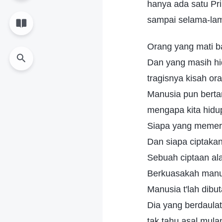
hanya ada satu Pr
sampai selama-lam
Orang yang mati b
Dan yang masih hi
tragisnya kisah ora
Manusia pun berta
mengapa kita hidu
Siapa yang memer
Dan siapa ciptaka
Sebuah ciptaan a
Berkuasakah manus
Manusia t'lah dibu
Dia yang berdaula
tak tahu asal mul