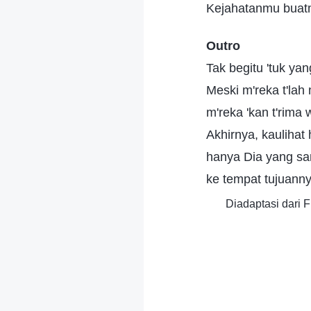
Kejahatanmu buatmu
Outro
Tak begitu 'tuk ya
Meski m'reka t'lah
m'reka 'kan t'rima 
Akhirnya, kaulihat
hanya Dia yang 
ke tempat tujuanny
Diadaptasi dari 