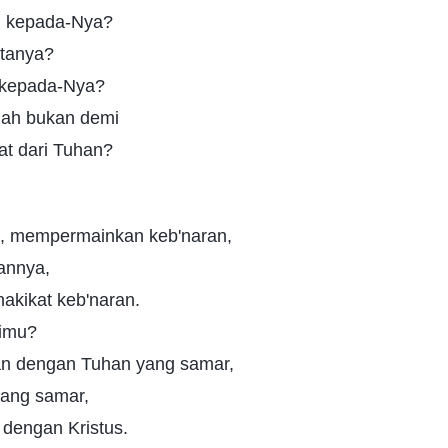
 kepada-Nya?
atanya?
 kepada-Nya?
nah bukan demi
t dari Tuhan?
, mempermainkan keb'naran,
annya,
akikat keb'naran.
gimu?
an dengan Tuhan yang samar,
yang samar,
i dengan Kristus.