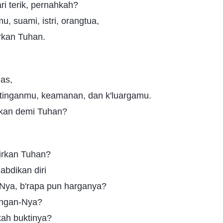
ari terik, pernahkah?
u, suami, istri, orangtua,
rkan Tuhan.
as,
ntinganmu, keamanan, dan k'luargamu.
ukan demi Tuhan?
irkan Tuhan?
abdikan diri
-Nya, b'rapa pun harganya?
engan-Nya?
kah buktinya?