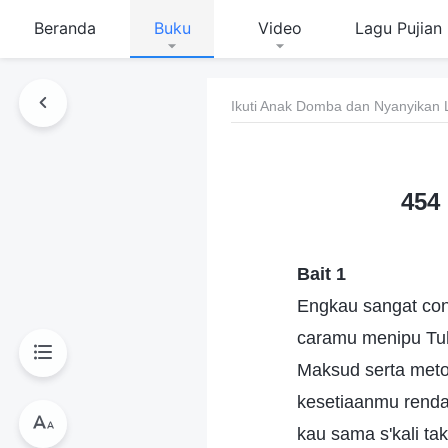
Beranda
Buku
Video
Lagu Pujian
Ikuti Anak Domba dan Nyanyikan 
454
Bait 1
Engkau sangat cong
caramu menipu Tuh
Maksud serta meto
kesetiaanmu rend
kau sama s'kali ta