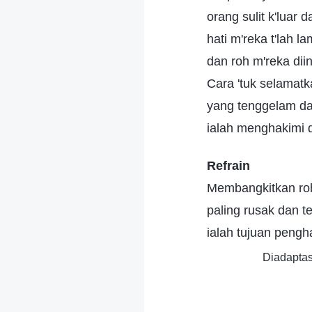
orang sulit k'luar 
hati m'reka t'lah l
dan roh m'reka diinj
Cara 'tuk selamat
yang tenggelam da
ialah menghakimi
Refrain
Membangkitkan ro
paling rusak dan te
ialah tujuan pengh
Diadaptas