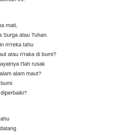
ma mati,
a Surga atau Tuhan.
n m'reka tahu
aut atau n'raka di bumi?
yatnya t'lah rusak
 dalam alam maut?
 bumi
 diperbaiki?
tahu
 datang