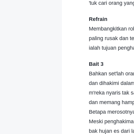
'tuk cari orang ya
Refrain
Membangkitkan ro
paling rusak dan te
ialah tujuan pengh
Bait 3
Bahkan set'lah or
dan dihakimi dala
m'reka nyaris tak 
dan memang hampir
Betapa merosotny
Meski penghakiman
bak hujan es dari l