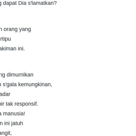
ng dapat Dia s'lamatkan?
h orang yang
rtipu
akiman ini.
ang dimurnikan
m s'gala kemungkinan,
sadar
 tak responsif.
a manusia!
 ini jatuh
angit,