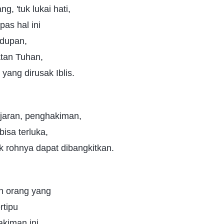
, 'tuk lukai hati,
pas hal ini
idupan,
atan Tuhan,
yang dirusak Iblis.
jaran, penghakiman,
bisa terluka,
k rohnya dapat dibangkitkan.
h orang yang
rtipu
akiman ini.