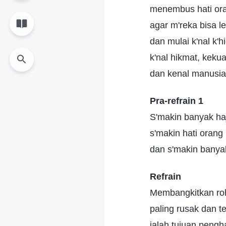
menembus hati orang
agar m'reka bisa le
dan mulai k'nal k'h
k'nal hikmat, keku
dan kenal manusia 
Pra-refrain 1
S'makin banyak ha
s'makin hati orang 
dan s'makin banya
Refrain
Membangkitkan ro
paling rusak dan te
ialah tujuan pengh