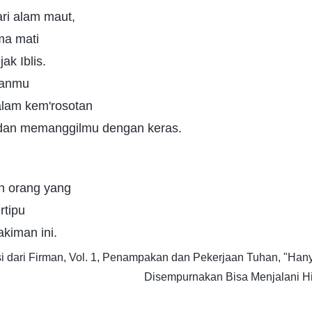
dari alam maut,
ama mati
ak Iblis.
kanmu
lam kem'rosotan
 dan memanggilmu dengan keras.
h orang yang
rtipu
akiman ini.
i dari Firman, Vol. 1, Penampakan dan Pekerjaan Tuhan, "Han
Disempurnakan Bisa Menjalani H