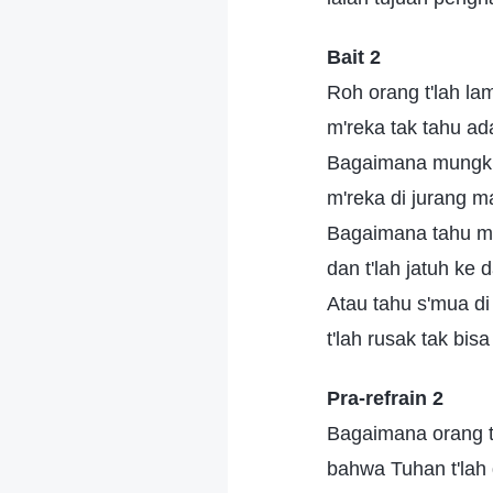
Bait 2
Roh orang t'lah la
m'reka tak tahu ad
Bagaimana mungki
m'reka di jurang m
Bagaimana tahu ma
dan t'lah jatuh ke
Atau tahu s'mua di
t'lah rusak tak bisa
Pra-refrain 2
Bagaimana orang 
bahwa Tuhan t'lah