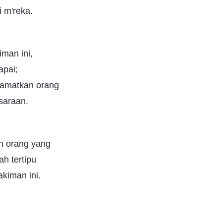
i m'reka.
iman ini,
apai;
'lamatkan orang
saraan.
h orang yang
ah tertipu
akiman ini.