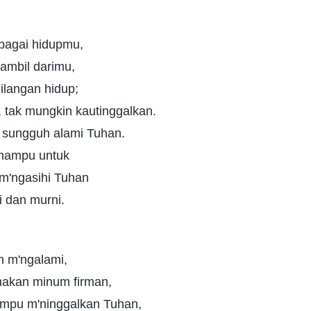
bagai hidupmu,
ambil darimu,
hilangan hidup;
 tak mungkin kautinggalkan.
u sungguh alami Tuhan.
 mampu untuk
m'ngasihi Tuhan
i dan murni.
n m'ngalami,
makan minum firman,
ampu m'ninggalkan Tuhan,