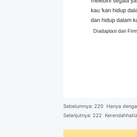
melebihi segala ya
kau 'kan hidup dal
dan hidup dalam k
Diadaptasi dari Fi
Sebelumnya:
220 Hanya dengan
Selanjutnya:
222 Kerendahhatia