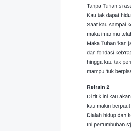
Tanpa Tuhan s'rasa
Kau tak dapat hid
Saat kau sampai ke t
maka imanmu tela
Maka Tuhan 'kan j
dan fondasi keb'r
hingga kau tak per
mampu 'tuk berpis
Refrain 2
Di titik ini kau ak
kau makin berpaut
Dialah hidup dan 
Ini pertumbuhan s'j