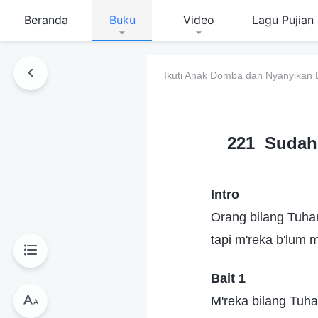
Beranda
Buku
Video
Lagu Pujian
Ikuti Anak Domba dan Nyanyikan 
221 Sudah
Intro
Orang bilang Tuha
tapi m'reka b'lum
Bait 1
M'reka bilang Tuha