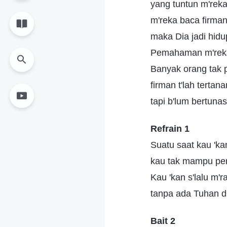
yang tuntun m'reka 
m'reka baca firma
maka Dia jadi hidu
Pemahaman m'reka
Banyak orang tak 
firman t'lah terta
tapi b'lum bertuna
Refrain 1
Suatu saat kau 'ka
kau tak mampu pe
Kau 'kan s'lalu m'
tanpa ada Tuhan d
Bait 2