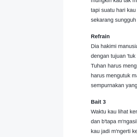
mungkin kau tak m'
tapi suatu hari kau
sekarang sungguh 
Refrain
Dia hakimi manusi
dengan tujuan 'tu
Tuhan harus meng
harus mengutuk m
sempurnakan yang 
Bait 3
Waktu kau lihat k
dan b'tapa m'ngasih
kau jadi m'ngerti 