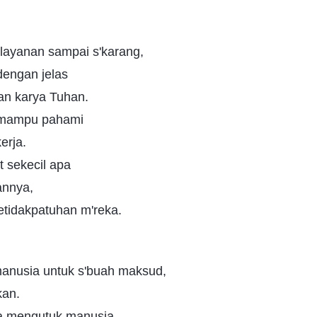
'layanan sampai s'karang,
 dengan jelas
an karya Tuhan.
 mampu pahami
erja.
t sekecil apa
annya,
etidakpatuhan m'reka.
anusia untuk s'buah maksud,
kan.
a mengutuk manusia,