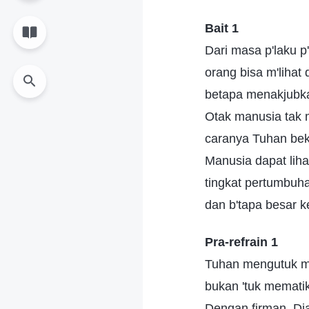
Bait 1
Dari masa p'laku p
orang bisa m'lihat
betapa menakjubk
Otak manusia tak
caranya Tuhan bek
Manusia dapat liha
tingkat pertumbuh
dan b'tapa besar k
Pra-refrain 1
Tuhan mengutuk m
bukan 'tuk memati
Dengan firman, Di