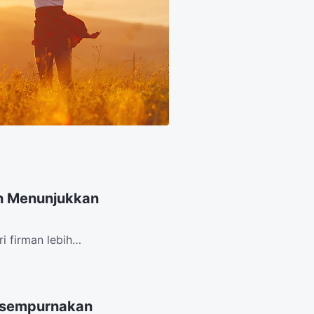
h Menunjukkan
i firman lebih
rusak manusia.Kau...
Disempurnakan