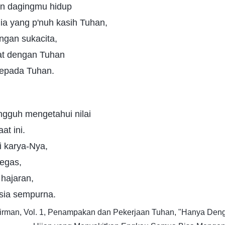
an dagingmu hidup
ia yang p'nuh kasih Tuhan,
gan sukacita,
kat dengan Tuhan
epada Tuhan.
gguh mengetahui nilai
at ini.
i karya-Nya,
tegas,
hajaran,
sia sempurna.
Firman, Vol. 1, Penampakan dan Pekerjaan Tuhan, "Hanya Den