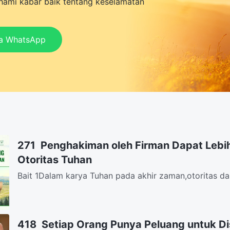
ami kabar baik tentang keselamatan
ia WhatsApp
271 Penghakiman oleh Firman Dapat Lebi
Otoritas Tuhan
Bait 1Dalam karya Tuhan pada akhir zaman,otoritas dar
berkuasa,m'lebihi tanda dan mukjizat.Tunjukkan watak 
418 Setiap Orang Punya Peluang untuk 