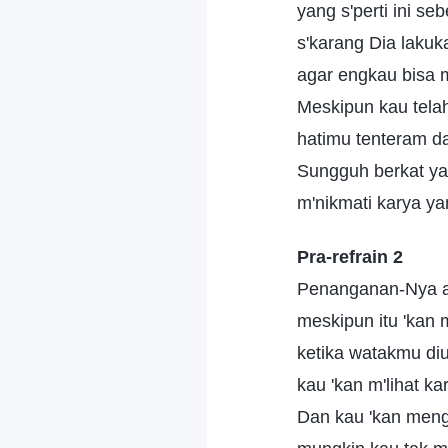
yang s'perti ini se
s'karang Dia laku
agar engkau bisa m
Meskipun kau telah
hatimu tenteram d
Sungguh berkat y
m'nikmati karya ya
Pra-refrain 2
Penanganan-Nya a
meskipun itu 'kan
ketika watakmu di
kau 'kan m'lihat k
Dan kau 'kan meng