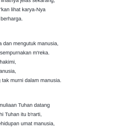
lihatnya jelas sekarang,
 'kan lihat karya-Nya
berharga.
a dan mengutuk manusia,
k sempurnakan m'reka.
hakimi,
anusia,
tak murni dalam manusia.
emuliaan Tuhan datang
i Tuhan itu b'rarti,
kehidupan umat manusia,