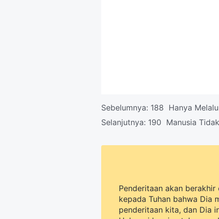
Sebelumnya:
188 Hanya Melalui
Selanjutnya:
190 Manusia Tida
Penderitaan akan berakhir 
kepada Tuhan bahwa Dia 
penderitaan kita, dan Dia 