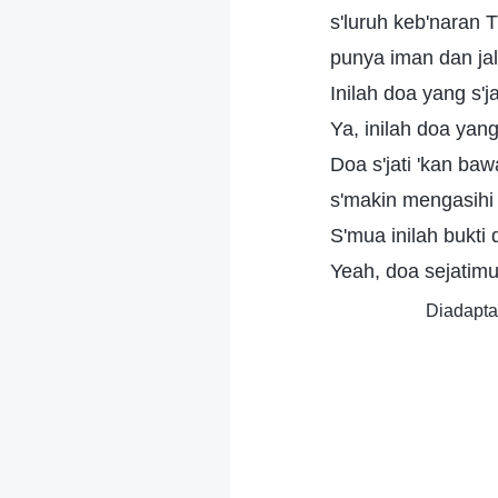
s'luruh keb'naran T
punya iman dan ja
Inilah doa yang s'ja
Ya, inilah doa yang 
Doa s'jati 'kan baw
s'makin mengasihi 
S'mua inilah bukti d
Yeah, doa sejatimu
Diadapta