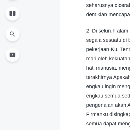
seharusnya dicera
demikian mencapai
2 Di seluruh alam 
segala sesuatu di
pekerjaan-Ku. Tent
mari oleh kekuatan
hati manusia, men
terakhirnya Apaka
engkau ingin meng
engkau semua sed
pengenalan akan A
Firmanku disingka
semua dapat mengik