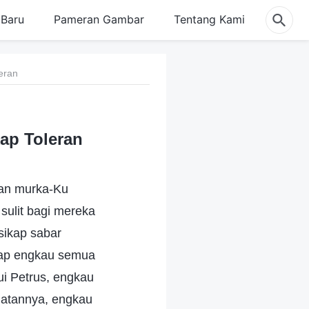
Baru
Pameran Gambar
Tentang Kami
eran
ap Toleran
kan murka-Ku
sulit bagi mereka
sikap sabar
arap engkau semua
ui Petrus, engkau
uatannya, engkau