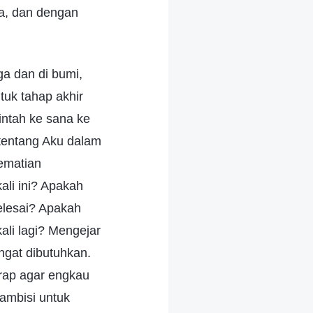
a, dan dengan
ga dan di bumi,
tuk tahap akhir
intah ke sana ke
 tentang Aku dalam
ematian
li ini? Apakah
elesai? Apakah
li lagi? Mengejar
ngat dibutuhkan.
rap agar engkau
 ambisi untuk