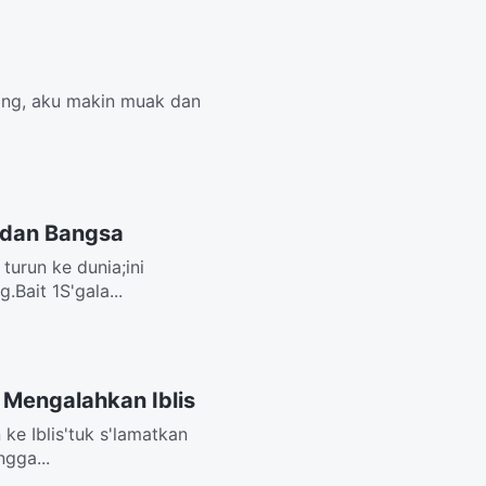
ing, aku makin muak dan
 dan Bangsa
turun ke dunia;ini
Bait 1S'gala...
 Mengalahkan Iblis
ke Iblis'tuk s'lamatkan
ngga...