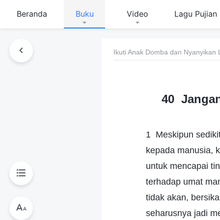
Beranda
Buku
Video
Lagu Pujian
Ikuti Anak Domba dan Nyanyikan 
40 Jangan
1 Meskipun sediki
kepada manusia, ka
untuk mencapai tin
terhadap umat man
tidak akan, bersik
seharusnya jadi m