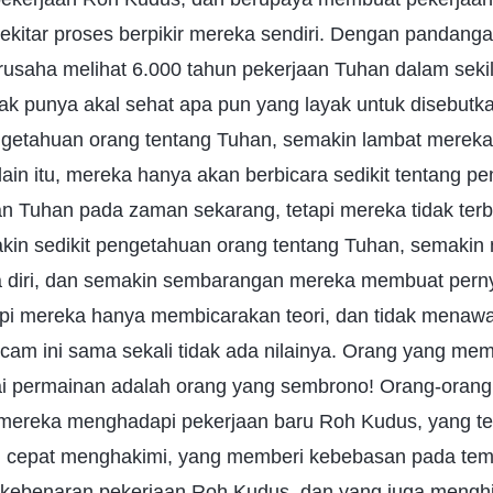
sekitar proses berpikir mereka sendiri. Dengan pandan
rusaha melihat 6.000 tahun pekerjaan Tuhan dalam seki
dak punya akal sehat apa pun yang layak untuk disebutk
getahuan orang tentang Tuhan, semakin lambat merek
ain itu, mereka hanya akan berbicara sedikit tentang 
n Tuhan pada zaman sekarang, tetapi mereka tidak ter
in sedikit pengetahuan orang tentang Tuhan, semakin
ya diri, dan semakin sembarangan mereka membuat pern
i mereka hanya membicarakan teori, dan tidak menawar
am ini sama sekali tidak ada nilainya. Orang yang me
 permainan adalah orang yang sembrono! Orang-orang 
a mereka menghadapi pekerjaan baru Roh Kudus, yang te
alu cepat menghakimi, yang memberi kebebasan pada t
kebenaran pekerjaan Roh Kudus, dan yang juga mengh