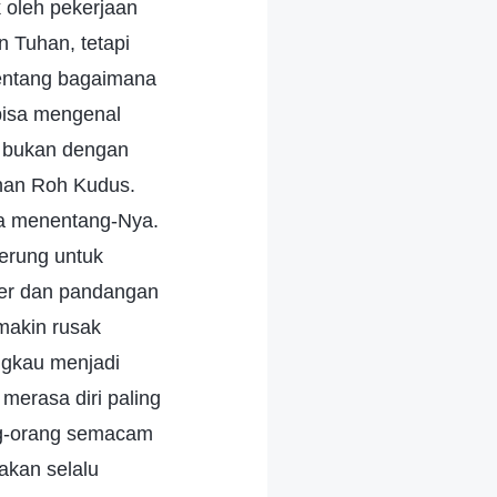
k oleh pekerjaan
 Tuhan, tetapi
tentang bagaimana
bisa mengenal
 bukan dengan
ahan Roh Kudus.
ka menentang-Nya.
erung untuk
er dan pandangan
makin rusak
ngkau menjadi
merasa diri paling
ng-orang semacam
 akan selalu