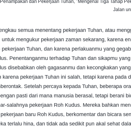
1, Penampakan dan Pekerjaan Tuhan, "Mengenal Tiga Tahap Pe
Jalan u
 engkau semua menentang pekerjaan Tuhan, atau men
 untuk mengukur pekerjaan zaman sekarang, karena en
p pekerjaan Tuhan, dan karena perlakuanmu yang gega
dus. Penentanganmu terhadap Tuhan dan sikapmu yang 
dus disebabkan oleh gagasanmu dan kecongkakan yang
 karena pekerjaan Tuhan ini salah, tetapi karena pada
berontak. Setelah percaya kepada Tuhan, beberapa ora
ngan pasti dari mana manusia berasal, tetapi berani bi
ar-salahnya pekerjaan Roh Kudus. Mereka bahkan meng
i pekerjaan baru Roh Kudus, berkomentar dan bicara s
 terlalu hina, dan tidak ada sedikit pun akal sehat dal