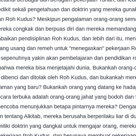
edikit sekali pengetahuan dan doktrin yang mereka guna
an Roh Kudus? Meskipun pengalaman orang-orang sema
reka congkak dan berpuas diri dan mereka memandang
aikan pendisiplinan Roh Kudus, dan lebih dari itu, m
ang usang dan remeh untuk "menegaskan" pekerjaan R
n sepenuhnya yakin akan pembelajaran dan pendidikan 
n bahwa mereka bisa menjelajahi dunia. Bukankah orang
 dibenci dan ditolak oleh Roh Kudus, dan bukankah me
 zaman yang baru? Bukankah orang yang datang ke had
ara terbuka adalah orang-orang jahat yang bodoh dan t
mencoba menunjukkan betapa pintarnya mereka? Dengan
n tentang Alkitab, mereka berusaha berperilaku liar di d
liki doktrin yang dangkal untuk mengajar orang, mere
ekerjaan Roh Kudus, dan berupaya membuat pekerjaan