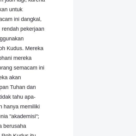
kan untuk
cam ini dangkal,
 rendah pekerjaan
enggunakan
oh Kudus. Mereka
rohani mereka
-orang semacam ini
reka akan
apan Tuhan dan
idak tahu apa-
 hanya memiliki
unia "akademisi";
ka berusaha
 Roh Kudus itu