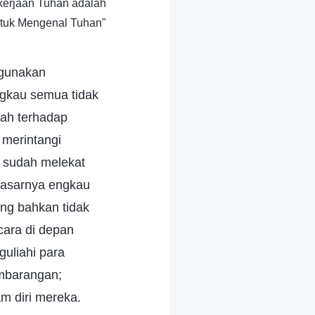
kerjaan Tuhan adalah
ntuk Mengenal Tuhan"
ggunakan
gkau semua tidak
bah terhadap
merintangi
 sudah melekat
 dasarnya engkau
ng bahkan tidak
cara di depan
uliahi para
embarangan;
am diri mereka.