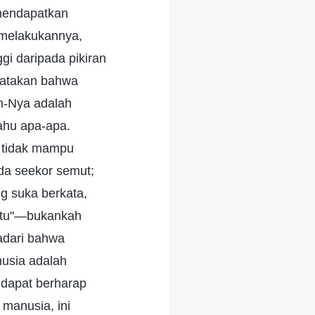
 mendapatkan
 melakukannya,
gi daripada pikiran
katakan bahwa
n-Nya adalah
ahu apa-apa.
a tidak mampu
ada seekor semut;
 suka berkata,
u itu"—bukankah
adari bahwa
nusia adalah
 dapat berharap
manusia, ini