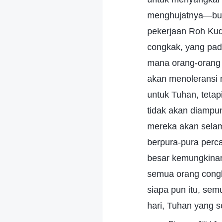
menghujatnya—buka
pekerjaan Roh Kud
congkak, yang pada
mana orang-orang 
akan menoleransi 
untuk Tuhan, tetap
tidak akan diampu
mereka akan selam
berpura-pura perc
besar kemungkinan
semua orang congk
siapa pun itu, se
hari, Tuhan yang s