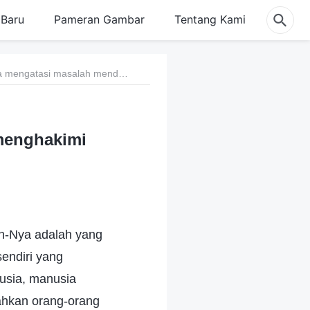
Baru
Pameran Gambar
Tentang Kami
12. Cara mengatasi masalah mendefinisikan dan menghakimi Tuhan
 menghakimi
an-Nya adalah yang
sendiri yang
usia, manusia
ahkan orang-orang