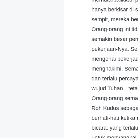
hanya berkisar di 
sempit, mereka be
Orang-orang ini ti
semakin besar pen
pekerjaan-Nya. Sel
mengenai pekerjaa
menghakimi. Semak
dan terlalu perca
wujud Tuhan—tetap
Orang-orang semac
Roh Kudus sebagai
berhati-hati ketik
bicara, yang terl
untuk menyangkal 