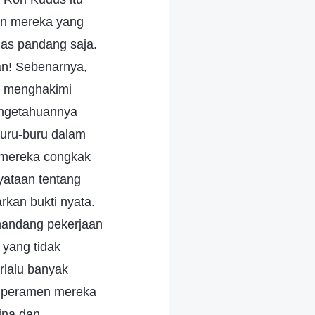
gan mereka yang
las pandang saja.
an! Sebenarnya,
a menghakimi
pengetahuannya
buru-buru dalam
 mereka congkak
yataan tentang
kan bukti nyata.
mandang pekerjaan
yang tidak
rlalu banyak
emperamen mereka
ina dan