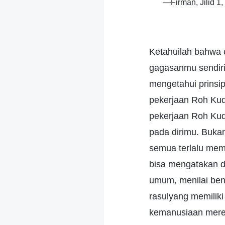
—Firman, Jilid 
Ketahuilah bahwa
gagasanmu sendiri
mengetahui prinsi
pekerjaan Roh Ku
pekerjaan Roh Ku
pada dirimu. Bukan
semua terlalu mem
bisa mengatakan de
umum, menilai ben
rasulyang memilik
kemanusiaan mereka