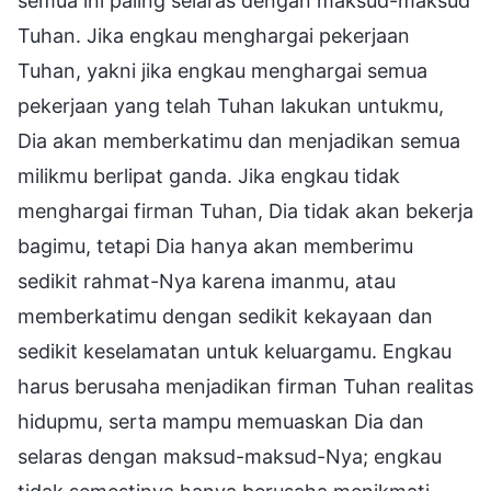
semua ini paling selaras dengan maksud-maksud
Tuhan. Jika engkau menghargai pekerjaan
Tuhan, yakni jika engkau menghargai semua
pekerjaan yang telah Tuhan lakukan untukmu,
Dia akan memberkatimu dan menjadikan semua
milikmu berlipat ganda. Jika engkau tidak
menghargai firman Tuhan, Dia tidak akan bekerja
bagimu, tetapi Dia hanya akan memberimu
sedikit rahmat-Nya karena imanmu, atau
memberkatimu dengan sedikit kekayaan dan
sedikit keselamatan untuk keluargamu. Engkau
harus berusaha menjadikan firman Tuhan realitas
hidupmu, serta mampu memuaskan Dia dan
selaras dengan maksud-maksud-Nya; engkau