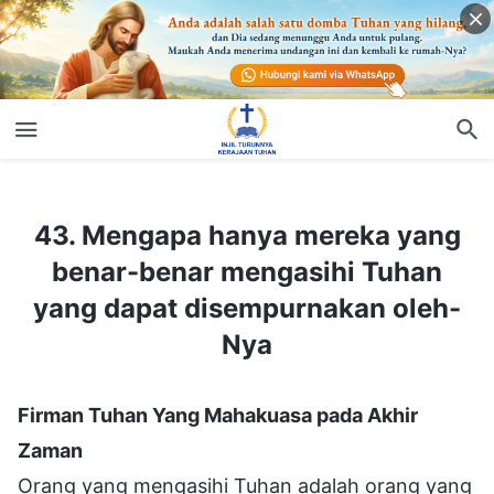
43. Mengapa hanya mereka yang benar-benar mengasihi Tuhan yang dapat disempurnakan oleh-Nya
43. Mengapa hanya mereka yang
benar-benar mengasihi Tuhan
yang dapat disempurnakan oleh-
Nya
Firman Tuhan Yang Mahakuasa pada Akhir
Zaman
Orang yang mengasihi Tuhan adalah orang yang