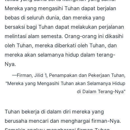
Mereka yang mengasihi Tuhan dapat berjalan
bebas di seluruh dunia, dan mereka yang
bersaksi bagi Tuhan dapat melakukan perjalanan
melintasi alam semesta. Orang-orang ini dikasihi
oleh Tuhan, mereka diberkati oleh Tuhan, dan
mereka akan selamanya hidup dalam terang-
Nya.
—Firman, Jilid 1, Penampakan dan Pekerjaan Tuhan,
"Mereka yang Mengasihi Tuhan akan Selamanya Hidup
di Dalam Terang-Nya"
Tuhan bekerja di dalam diri mereka yang
berusaha mencari dan menghargai firman-Nya.