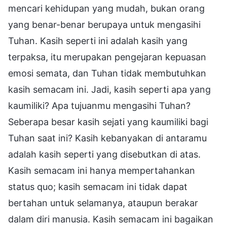
mencari kehidupan yang mudah, bukan orang
yang benar-benar berupaya untuk mengasihi
Tuhan. Kasih seperti ini adalah kasih yang
terpaksa, itu merupakan pengejaran kepuasan
emosi semata, dan Tuhan tidak membutuhkan
kasih semacam ini. Jadi, kasih seperti apa yang
kaumiliki? Apa tujuanmu mengasihi Tuhan?
Seberapa besar kasih sejati yang kaumiliki bagi
Tuhan saat ini? Kasih kebanyakan di antaramu
adalah kasih seperti yang disebutkan di atas.
Kasih semacam ini hanya mempertahankan
status quo; kasih semacam ini tidak dapat
bertahan untuk selamanya, ataupun berakar
dalam diri manusia. Kasih semacam ini bagaikan