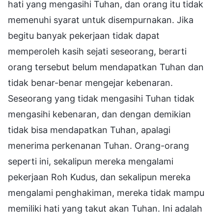
hati yang mengasihi Tuhan, dan orang itu tidak
memenuhi syarat untuk disempurnakan. Jika
begitu banyak pekerjaan tidak dapat
memperoleh kasih sejati seseorang, berarti
orang tersebut belum mendapatkan Tuhan dan
tidak benar-benar mengejar kebenaran.
Seseorang yang tidak mengasihi Tuhan tidak
mengasihi kebenaran, dan dengan demikian
tidak bisa mendapatkan Tuhan, apalagi
menerima perkenanan Tuhan. Orang-orang
seperti ini, sekalipun mereka mengalami
pekerjaan Roh Kudus, dan sekalipun mereka
mengalami penghakiman, mereka tidak mampu
memiliki hati yang takut akan Tuhan. Ini adalah