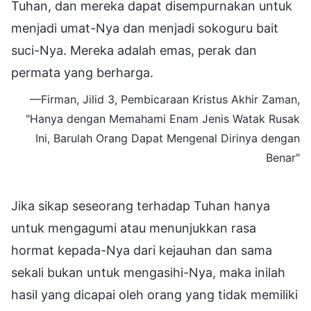
Tuhan, dan mereka dapat disempurnakan untuk
menjadi umat-Nya dan menjadi sokoguru bait
suci-Nya. Mereka adalah emas, perak dan
permata yang berharga.
—Firman, Jilid 3, Pembicaraan Kristus Akhir Zaman,
"Hanya dengan Memahami Enam Jenis Watak Rusak
Ini, Barulah Orang Dapat Mengenal Dirinya dengan
Benar"
Jika sikap seseorang terhadap Tuhan hanya
untuk mengagumi atau menunjukkan rasa
hormat kepada-Nya dari kejauhan dan sama
sekali bukan untuk mengasihi-Nya, maka inilah
hasil yang dicapai oleh orang yang tidak memiliki