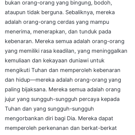
bukan orang-orang yang bingung, bodoh,
ataupun tidak berguna. Sebaliknya, mereka
adalah orang-orang cerdas yang mampu
menerima, menerapkan, dan tunduk pada
kebenaran. Mereka semua adalah orang-orang
yang memiliki rasa keadilan, yang meninggalkan
kemuliaan dan kekayaan duniawi untuk
mengikuti Tuhan dan memperoleh kebenaran
dan hidup—mereka adalah orang-orang yang
paling bijaksana. Mereka semua adalah orang
jujur yang sungguh-sungguh percaya kepada
Tuhan dan yang sungguh-sungguh
mengorbankan diri bagi Dia. Mereka dapat
memperoleh perkenanan dan berkat-berkat