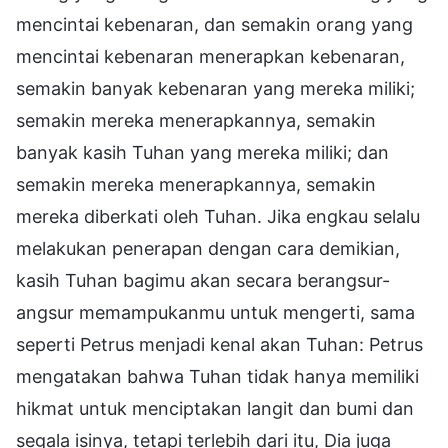
mencintai kebenaran, dan semakin orang yang
mencintai kebenaran menerapkan kebenaran,
semakin banyak kebenaran yang mereka miliki;
semakin mereka menerapkannya, semakin
banyak kasih Tuhan yang mereka miliki; dan
semakin mereka menerapkannya, semakin
mereka diberkati oleh Tuhan. Jika engkau selalu
melakukan penerapan dengan cara demikian,
kasih Tuhan bagimu akan secara berangsur-
angsur memampukanmu untuk mengerti, sama
seperti Petrus menjadi kenal akan Tuhan: Petrus
mengatakan bahwa Tuhan tidak hanya memiliki
hikmat untuk menciptakan langit dan bumi dan
segala isinya, tetapi terlebih dari itu, Dia juga