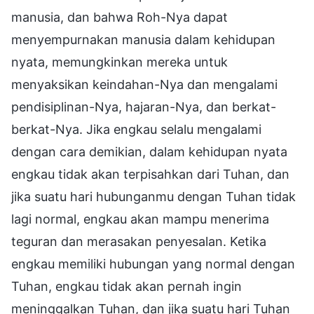
manusia, dan bahwa Roh-Nya dapat
menyempurnakan manusia dalam kehidupan
nyata, memungkinkan mereka untuk
menyaksikan keindahan-Nya dan mengalami
pendisiplinan-Nya, hajaran-Nya, dan berkat-
berkat-Nya. Jika engkau selalu mengalami
dengan cara demikian, dalam kehidupan nyata
engkau tidak akan terpisahkan dari Tuhan, dan
jika suatu hari hubunganmu dengan Tuhan tidak
lagi normal, engkau akan mampu menerima
teguran dan merasakan penyesalan. Ketika
engkau memiliki hubungan yang normal dengan
Tuhan, engkau tidak akan pernah ingin
meninggalkan Tuhan, dan jika suatu hari Tuhan