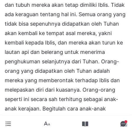
dan tubuh mereka akan tetap dimiliki Iblis. Tidak
ada keraguan tentang hal ini. Semua orang yang
tidak bisa sepenuhnya didapatkan oleh Tuhan
akan kembali ke tempat asal mereka, yakni
kembali kepada Iblis, dan mereka akan turun ke
lautan api dan belerang untuk menerima
penghukuman selanjutnya dari Tuhan. Orang-
orang yang didapatkan oleh Tuhan adalah
mereka yang memberontak terhadap Iblis dan
melepaskan diri dari kuasanya. Orang-orang
seperti ini secara sah terhitung sebagai anak-
anak kerajaan. Begitulah cara anak-anak
kerajaan dibentuk. Apakah engkau ingin menjadi
orang-orang semacam ini? Apakah engkau ingin