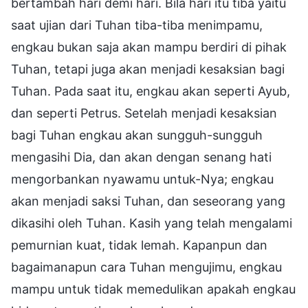
bertambah hari demi hari. Bila hari itu tiba yaitu
saat ujian dari Tuhan tiba-tiba menimpamu,
engkau bukan saja akan mampu berdiri di pihak
Tuhan, tetapi juga akan menjadi kesaksian bagi
Tuhan. Pada saat itu, engkau akan seperti Ayub,
dan seperti Petrus. Setelah menjadi kesaksian
bagi Tuhan engkau akan sungguh-sungguh
mengasihi Dia, dan akan dengan senang hati
mengorbankan nyawamu untuk-Nya; engkau
akan menjadi saksi Tuhan, dan seseorang yang
dikasihi oleh Tuhan. Kasih yang telah mengalami
pemurnian kuat, tidak lemah. Kapanpun dan
bagaimanapun cara Tuhan mengujimu, engkau
mampu untuk tidak memedulikan apakah engkau