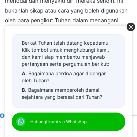
Berkat Tuhan telah datang kepadamu.
Klik tombol untuk menghubungi kami,
dan kami siap membantu menjawab
pertanyaan serta pergumulan berikut:
A.
Bagaimana berdoa agar didengar
oleh Tuhan?
B.
Bagaimana memperoleh damai
sejahtera yang berasal dari Tuhan?
C.
Saya memiliki permohonan doa.
D.
Belajar firman Tuhan dan semakin
Apa yang Dimaksud dengan Mengejar Kebenaran (4)
Hubungi kami via WhatsApp
Bag
dekat kepada Tuhan.
00:00
01:08:49
E.
Bagaimana menyambut kedatangan