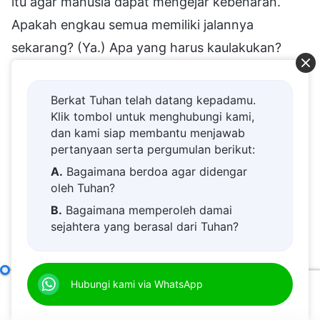
itu agar manusia dapat mengejar kebenaran.
Apakah engkau semua memiliki jalannya
sekarang? (Ya.) Apa yang harus kaulakukan?
(Pertama, merenungkan apakah kami sendiri
memiliki perilaku ini. Kemudian, merenungkan
Berkat Tuhan telah datang kepadamu.
apa dasar dan standar yang kami gunakan untuk
Klik tombol untuk menghubungi kami,
dan kami siap membantu menjawab
memandang orang dan hal-hal.) Benar. Engkau
pertanyaan serta pergumulan berikut:
harus memulai dengan melihat secara jelas
A.
Bagaimana berdoa agar didengar
apakah ada sesuatu dalam pandanganmu
oleh Tuhan?
sebelumnya tentang orang dan hal-hal, atau
B.
Bagaimana memperoleh damai
sejahtera yang berasal dari Tuhan?
dalam perilaku dan tindakanmu yang
C.
Saya memiliki permohonan doa.
bertentangan atau berlawanan dengan apa yang
D.
Belajar firman Tuhan dan semakin
telah Kupersekutukan hari ini. Renungkanlah apa
Apa yang Dimaksud dengan Mengejar Kebenaran (3)
Hubungi kami via WhatsApp
Bag
dekat kepada Tuhan.
dasar dari perspektif dan pandangan yang
00:00
56:15
E.
Bagaimana menyambut kedatangan