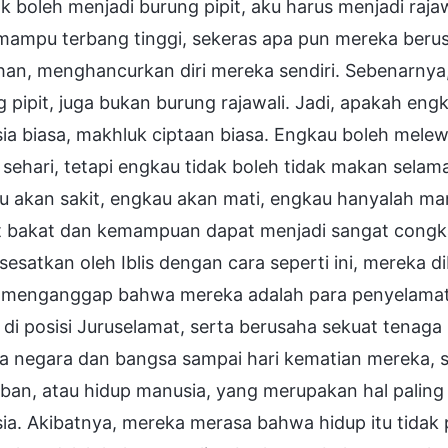
k boleh menjadi burung pipit, aku harus menjadi raj
 mampu terbang tinggi, sekeras apa pun mereka berus
ahan, menghancurkan diri mereka sendiri. Sebenarny
 pipit, juga bukan burung rajawali. Jadi, apakah eng
a biasa, makhluk ciptaan biasa. Engkau boleh melewa
sehari, tetapi engkau tidak boleh tidak makan selama
u akan sakit, engkau akan mati, engkau hanyalah man
t bakat dan kemampuan dapat menjadi sangat congkak,
sesatkan oleh Iblis dengan cara seperti ini, mereka d
 menganggap bahwa mereka adalah para penyelamat
 di posisi Juruselamat, serta berusaha sekuat tena
a negara dan bangsa sampai hari kematian mereka, se
iban, atau hidup manusia, yang merupakan hal pali
a. Akibatnya, mereka merasa bahwa hidup itu tidak 