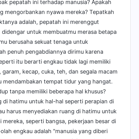
mpak pepatah ini terhadap manusia? Apakah
ang mengorbankan nyawa mereka? Tepatkah
ktanya adalah, pepatah ini merenggut
p didengar untuk membuatmu merasa betapa
mu berusaha sekuat tenaga untuk
kah penuh pengabdiannya dirimu karena
erti itu berarti engkau tidak lagi memiliki
, garam, kecap, cuka, teh, dan segala macam
tau mendambakan tempat tidur yang hangat.
dup tanpa memiliki beberapa hal khusus?
 di hatimu untuk hal-hal seperti perapian di
au harus menyediakan ruang di hatimu untuk
i mereka, seperti bangsa, pekerjaan besar di
olah engkau adalah "manusia yang diberi