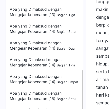
tangg
Apa yang Dimaksud dengan
makin
Mengejar Kebenaran (13)
Bagian Tiga
dengan
berpik
Apa yang Dimaksud dengan
Mengejar Kebenaran (14)
Bagian Satu
manusi
ternya
Apa yang Dimaksud dengan
Mengejar Kebenaran (14)
sanga
Bagian Dua
sampa
Apa yang Dimaksud dengan
hidup,
Mengejar Kebenaran (14)
Bagian Tiga
serta
Apa yang Dimaksud dengan
air ma
Mengejar Kebenaran (14)
Bagian Empat
tanah
Apa yang Dimaksud dengan
hari 
Mengejar Kebenaran (15)
Bagian Satu
semac