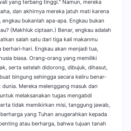
awali yang terbang tinggi." Namun, mereka
aha, dan akhirnya mereka jatuh mati karena
a, engkau bukanlah apa-apa. Engkau bukan
kau? (Makhluk ciptaan.) Benar, engkau adalah
tkan salah satu dari tiga kali makanmu
 berhari-hari. Engkau akan menjadi tua,
usia biasa. Orang-orang yang memiliki
 serta setelah didorong, dibujuk, dihasut,
ibuat bingung sehingga secara keliru benar-
 dunia. Mereka melenggang masuk dan
ga untuk melaksanakan tugas mengabdi
rta tidak memikirkan misi, tanggung jawab,
ng berharga yang Tuhan anugerahkan kepada
penting atau berharga, bahwa tujuan tanah