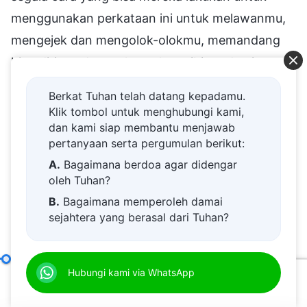
menggunakan perkataan ini untuk melawanmu,
mengejek dan mengolok-olokmu, memandang
hina dirimu, dan melontarkan cibiran demi
cibiran terhadap pernyataan dan fakta ini.
Berkat Tuhan telah datang kepadamu.
Mereka bahkan mungkin akan bersikap
Klik tombol untuk menghubungi kami,
mengejek, menyindir, menghina, dan memusuhi
dan kami siap membantu menjawab
pertanyaan serta pergumulan berikut:
semua orang yang mengakui perkataan ini.
A.
Bagaimana berdoa agar didengar
Bukankah ini berarti muak akan kebenaran? (Ya.)
oleh Tuhan?
Ketika melihat orang-orang seperti itu, apakah
B.
Bagaimana memperoleh damai
engkau membenci mereka? Bagaimana
sejahtera yang berasal dari Tuhan?
pendapatmu? Engkau berpikir, "Manusia
C.
Saya memiliki permohonan doa.
diciptakan oleh Tuhan. Itu memang fakta. Tak
D.
Belajar firman Tuhan dan semakin
Untuk Melaksanakan Tugas dengan Baik, Memahami Kebenaran Sangatlah Penting
Hubungi kami via WhatsApp
dekat kepada Tuhan.
bisa dipungkiri, itu memang benar. Engkau tidak
00:20
59:46
E.
Bagaimana menyambut kedatangan
menerimanya, engkau tidak mengakui asal-