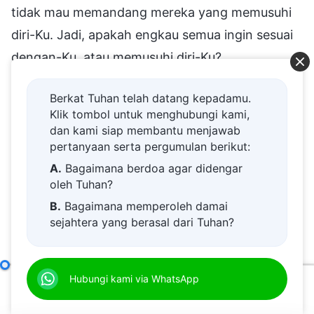
tidak mau memandang mereka yang memusuhi
diri-Ku. Jadi, apakah engkau semua ingin sesuai
dengan-Ku, atau memusuhi diri-Ku?
Catatan kaki:
Berkat Tuhan telah datang kepadamu.
Klik tombol untuk menghubungi kami,
dan kami siap membantu menjawab
a. Naskah asli menyebutkan "koin emas untuk."
pertanyaan serta pergumulan berikut:
A.
Bagaimana berdoa agar didengar
oleh Tuhan?
Penderitaan akan berakhir dan air mata akan
B.
Bagaimana memperoleh damai
berhenti. Percayalah kepada Tuhan bahwa Dia
sejahtera yang berasal dari Tuhan?
mendengar permohonan kita dalam penderitaan
kita, dan Dia ingin menyelamatkan kita dari
C.
Saya memiliki permohonan doa.
penderitaan. Hubungi kami untuk memahami
D.
Belajar firman Tuhan dan semakin
kabar baik tentang keselamatan Tuhan.
Memiliki Watak yang Tidak Berubah Berarti Memusuhi Tuhan
Hubungi kami via WhatsApp
dekat kepada Tuhan.
00:00
32:48
E.
Bagaimana menyambut kedatangan
Hubungi kami via WhatsApp