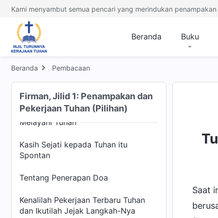
Kami menyambut semua pencari yang merindukan penampakan 
Meloloskan Diri dari Pengaruh
Kegelapan, dan Engkau Akan
Didapatkan oleh Tuhan
Beranda
Buku
Percaya kepada Tuhan Seharusnya
Berfokus pada Kenyataan, bukan
Beranda
Pembacaan
Ritual Keagamaan
Firman, Jilid 1: Penampakan dan
Hanya Mereka yang Mengenal
Pekerjaan Tuhan (Pilihan)
Pekerjaan Tuhan Saat Ini yang Dapat
Melayani Tuhan
Tu
Kasih Sejati kepada Tuhan itu
Spontan
Tentang Penerapan Doa
Saat 
Kenalilah Pekerjaan Terbaru Tuhan
berus
dan Ikutilah Jejak Langkah-Nya