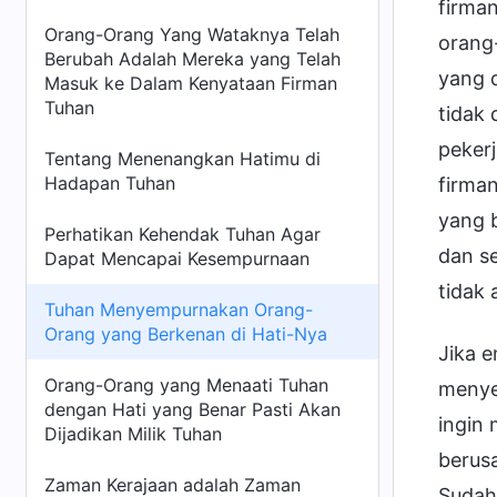
firma
Orang-Orang Yang Wataknya Telah
orang
Berubah Adalah Mereka yang Telah
yang 
Masuk ke Dalam Kenyataan Firman
Tuhan
tidak
peker
Tentang Menenangkan Hatimu di
Hadapan Tuhan
firma
yang 
Perhatikan Kehendak Tuhan Agar
dan s
Dapat Mencapai Kesempurnaan
tidak
Tuhan Menyempurnakan Orang-
Orang yang Berkenan di Hati-Nya
Jika 
Orang-Orang yang Menaati Tuhan
menye
dengan Hati yang Benar Pasti Akan
ingin
Dijadikan Milik Tuhan
berus
Zaman Kerajaan adalah Zaman
Sudah