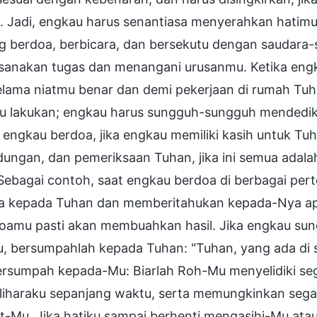
. Jadi, engkau harus senantiasa menyerahkan hatimu
g berdoa, berbicara, dan bersekutu dengan saudara-
sanakan tugas dan menangani urusanmu. Ketika eng
elama niatmu benar dan demi pekerjaan di rumah Tu
u lakukan; engkau harus sungguh-sungguh mendedik
 engkau berdoa, jika engkau memiliki kasih untuk Tu
ndungan, dan pemeriksaan Tuhan, jika ini semua ad
. Sebagai contoh, saat engkau berdoa di berbagai pe
a kepada Tuhan dan memberitahukan kepada-Nya apa 
oamu pasti akan membuahkan hasil. Jika engkau su
, bersumpahlah kepada Tuhan: "Tuhan, yang ada di su
ersumpah kepada-Mu: Biarlah Roh-Mu menyelidiki seg
iharaku sepanjang waktu, serta memungkinkan segala
t-Mu. Jika hatiku sampai berhenti mengasihi-Mu ata