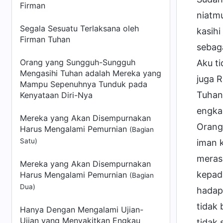
Firman
niatm
Segala Sesuatu Terlaksana oleh
kasihi
Firman Tuhan
sebag
Orang yang Sungguh-Sungguh
Aku ti
Mengasihi Tuhan adalah Mereka yang
juga 
Mampu Sepenuhnya Tunduk pada
Tuhan
Kenyataan Diri-Nya
engka
Mereka yang Akan Disempurnakan
Orang
Harus Mengalami Pemurnian
(Bagian
Satu)
iman 
meras
Mereka yang Akan Disempurnakan
kepad
Harus Mengalami Pemurnian
(Bagian
Dua)
hadap
tidak
Hanya Dengan Mengalami Ujian-
Ujian yang Menyakitkan Engkau
tidak 