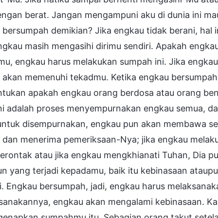
engan berat. Jangan mengampuni aku di dunia ini ma
i bersumpah demikian? Jika engkau tidak berani, ha
gkau masih mengasihi dirimu sendiri. Apakah engkau
u, engkau harus melakukan sumpah ini. Jika engkau 
 akan memenuhi tekadmu. Ketika engkau bersumpah
tukan apakah engkau orang berdosa atau orang be
ini adalah proses menyempurnakan engkau semua, da
untuk disempurnakan, engkau pun akan membawa se
 dan menerima pemeriksaan-Nya; jika engkau melak
rontak atau jika engkau mengkhianati Tuhan, Dia
n yang terjadi kepadamu, baik itu kebinasaan ataupun
i. Engkau bersumpah, jadi, engkau harus melaksanak
sanakannya, engkau akan mengalami kebinasaan. Kar
enapkan sumpahmu itu. Sebagian orang takut setela