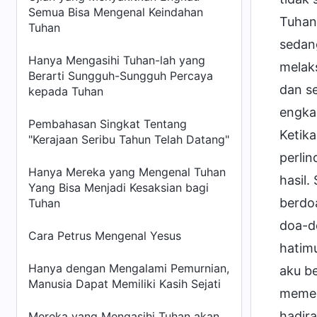
Semua Bisa Mengenal Keindahan
Tuhan
Tuhan
sedan
Hanya Mengasihi Tuhan-lah yang
melak
Berarti Sungguh-Sungguh Percaya
dan s
kepada Tuhan
engka
Pembahasan Singkat Tentang
Ketika
"Kerajaan Seribu Tahun Telah Datang"
perli
Hanya Mereka yang Mengenal Tuhan
hasil
Yang Bisa Menjadi Kesaksian bagi
berdo
Tuhan
doa-d
Cara Petrus Mengenal Yesus
hatimu
Hanya dengan Mengalami Pemurnian,
aku b
Manusia Dapat Memiliki Kasih Sejati
memel
hadira
Mereka yang Mengasihi Tuhan akan