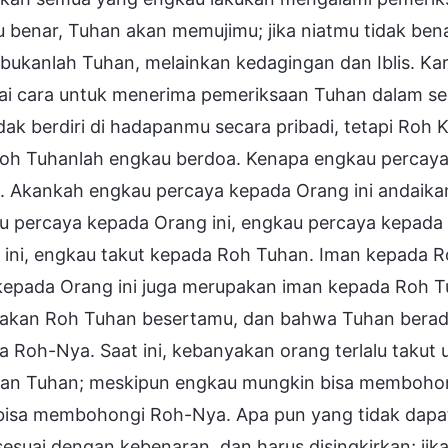
u benar, Tuhan akan memujimu; jika niatmu tidak ben
 bukanlah Tuhan, melainkan kedagingan dan Iblis. K
ai cara untuk menerima pemeriksaan Tuhan dalam seg
dak berdiri di hadapanmu secara pribadi, tetapi Roh
Roh Tuhanlah engkau berdoa. Kenapa engkau percaya 
. Akankah engkau percaya kepada Orang ini andaikan 
u percaya kepada Orang ini, engkau percaya kepada 
 ini, engkau takut kepada Roh Tuhan. Iman kepada R
kepada Orang ini juga merupakan iman kepada Roh T
akan Roh Tuhan besertamu, dan bahwa Tuhan berada
a Roh-Nya. Saat ini, kebanyakan orang terlalu taku
an Tuhan; meskipun engkau mungkin bisa membohon
 bisa membohongi Roh-Nya. Apa pun yang tidak dapat
sesuai dengan kebenaran, dan harus disingkirkan; jik