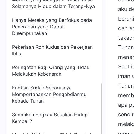
Selamanya Hidup dalam Terang-Nya
aku d
beran
Hanya Mereka yang Berfokus pada
Penerapan yang Dapat
dan en
Disempurnakan
tekadm
Pekerjaan Roh Kudus dan Pekerjaan
Tuhan
Iblis
menen
Saat 
Peringatan Bagi Orang yang Tidak
Melakukan Kebenaran
iman 
Tuhan
Engkau Sudah Seharusnya
Mempertahankan Pengabdianmu
membe
kepada Tuhan
apa pu
sendir
Sudahkah Engkau Sekalian Hidup
Kembali?
melak
mengg