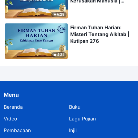
Kerusakan Manusia |
Kutipan 301
6:28
Firman Tuhan Harian:
Misteri Tentang Alkitab |
Kutipan 276
4:34
Menu
Beranda
Buku
Video
Lagu Pujian
Pembacaan
Injil