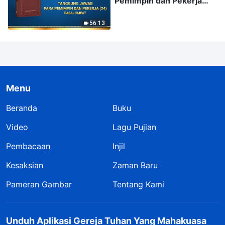
Pemimpin dan Pekerja
(24)" (Pasal Empat)
56:13
Menu
Beranda
Buku
Video
Lagu Pujian
Pembacaan
Injil
Kesaksian
Zaman Baru
Pameran Gambar
Tentang Kami
Unduh Aplikasi Gereja Tuhan Yang Mahakuasa