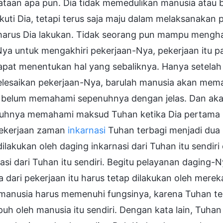
ataan apa pun. Dia tidak memedulikan manusia atau
kuti Dia, tetapi terus saja maju dalam melaksanaka
harus Dia lakukan. Tidak seorang pun mampu menghal
ya untuk mengakhiri pekerjaan-Nya, pekerjaan itu pas
apat menentukan hal yang sebaliknya. Hanya setelah
lesaikan pekerjaan-Nya, barulah manusia akan mema
 belum memahami sepenuhnya dengan jelas. Dan akan
uhnya memahami maksud Tuhan ketika Dia pertama k
 pekerjaan zaman
inkarnasi
Tuhan terbagi menjadi dua b
ilakukan oleh daging inkarnasi dari Tuhan itu sendir
asi dari Tuhan itu sendiri. Begitu pelayanan daging-
a dari pekerjaan itu harus tetap dilakukan oleh mere
 manusia harus memenuhi fungsinya, karena Tuhan tel
uh oleh manusia itu sendiri. Dengan kata lain, Tuh