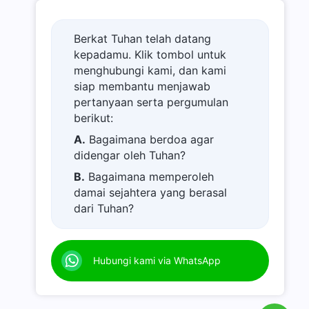
Berkat Tuhan telah datang
kepadamu. Klik tombol untuk
menghubungi kami, dan kami
siap membantu menjawab
pertanyaan serta pergumulan
berikut:
A.
Bagaimana berdoa agar
didengar oleh Tuhan?
B.
Bagaimana memperoleh
damai sejahtera yang berasal
dari Tuhan?
C.
Saya memiliki permohonan
doa.
Hubungi kami via WhatsApp
D.
Belajar firman Tuhan dan
semakin dekat kepada Tuhan.
E.
Bagaimana menyambut