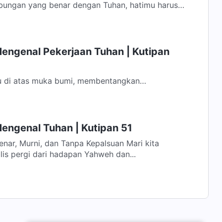
ubungan yang benar dengan Tuhan, hatimu harus
n ini sebagai dasar, engkau juga...
Mengenal Pekerjaan Tuhan | Kutipan
u di atas muka bumi, membentangkan
cara keseluruhan. Segala perkara yang ada
engenal Tuhan | Kutipan 51
Murni, dan Tanpa Kepalsuan Mari kita
lis pergi dari hadapan Yahweh dan...