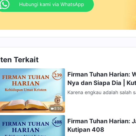
Hubungi kami via WhatsApp
ten Terkait
Firman Tuhan Harian: W
Nya dan Siapa Dia | Ku
Karena engkau adalah salah s
setia terhadap kerajaan-Ku, s
5:50
Firman Tuhan Harian: 
Kutipan 408