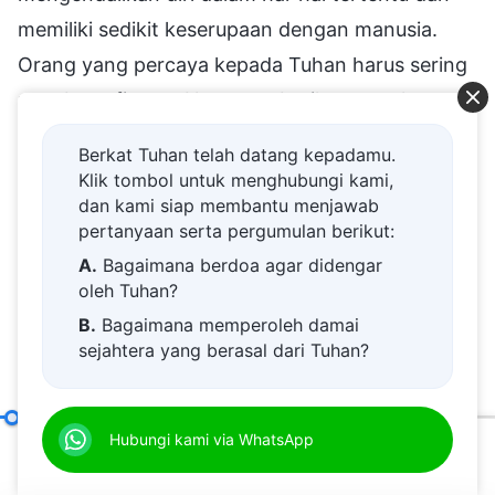
memiliki sedikit keserupaan dengan manusia.
Orang yang percaya kepada Tuhan harus sering
membaca firman-Nya, memberikan penekanan
pada kebenaran, dan sering berdoa. Hanya
Berkat Tuhan telah datang kepadamu.
dengan begitu orang bisa mengalami kemajuan,
Klik tombol untuk menghubungi kami,
melakukan perubahan, dan hidup dalam sedikit
dan kami siap membantu menjawab
pertanyaan serta pergumulan berikut:
keserupaan dengan manusia. Jika engkau hanya
A.
Bagaimana berdoa agar didengar
berbicara tentang mengenal diri sendiri dan
oleh Tuhan?
tentang hidup dalam kemanusiaan yang normal,
B.
Bagaimana memperoleh damai
itu tidak baik; tanpa pekerjaan Roh Kudus, itu
sejahtera yang berasal dari Tuhan?
tidak akan berdampak apa pun. Jika engkau
C.
Saya memiliki permohonan doa.
tidak berusaha memahami bagaimana, tepatnya,
D.
Belajar firman Tuhan dan semakin
Makna Penting Doa dan Penerapannya
Hubungi kami via WhatsApp
(Bagian Dua)
dekat kepada Tuhan.
cara Roh Kudus bekerja dan menggerakkan
00:20
34:15
E.
Bagaimana menyambut kedatangan
orang, dan bagaimana orang seharusnya