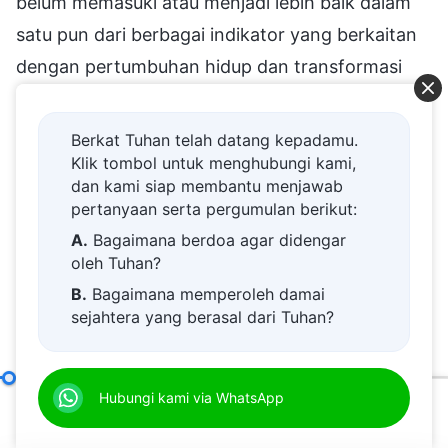
Berkat Tuhan telah datang kepadamu.
Klik tombol untuk menghubungi kami,
dan kami siap membantu menjawab
pertanyaan serta pergumulan berikut:
A.
Bagaimana berdoa agar didengar
oleh Tuhan?
B.
Bagaimana memperoleh damai
sejahtera yang berasal dari Tuhan?
C.
Saya memiliki permohonan doa.
D.
Belajar firman Tuhan dan semakin
Hanya dengan Mencari Prinsip Kebenaran Orang Dapat Melaksanakan Tugasnya dengan Baik
Hubungi kami via WhatsApp
dekat kepada Tuhan.
00:20
01:00:07
E.
Bagaimana menyambut kedatangan