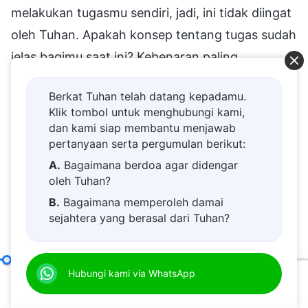
melakukan tugasmu sendiri, jadi, ini tidak diingat
oleh Tuhan. Apakah konsep tentang tugas sudah
jelas bagimu saat ini? Kebenaran paling
mendasar apa yang harus diterapkan dalam
Berkat Tuhan telah datang kepadamu.
pelaksanaan tugas? Kebenaran paling mendasar
Klik tombol untuk menghubungi kami,
dalam pelaksanaan tugas adalah mencurahkan
dan kami siap membantu menjawab
pertanyaan serta pergumulan berikut:
segenap hati, pikiran, dan kekuatanmu untuk
A.
Bagaimana berdoa agar didengar
melaksanakan tugas dengan baik. Mengapa ada
oleh Tuhan?
begitu banyak orang, saat melaksanakan tugas
B.
Bagaimana memperoleh damai
mereka, masih melakukan segala macam
sejahtera yang berasal dari Tuhan?
perbuatan jahat, mengacaukan dan
C.
Saya memiliki permohonan doa.
mengganggu pekerjaan gereja, hingga pada
D.
Belajar firman Tuhan dan semakin
Hanya dengan Mencari Prinsip Kebenaran Orang Dapat Melaksanakan Tugasnya dengan Baik
Hubungi kami via WhatsApp
akhirnya mereka disingkirkan? Karena orang-
dekat kepada Tuhan.
00:20
51:09
E.
Bagaimana menyambut kedatangan
orang ini tidak sungguh-sungguh mengorbankan