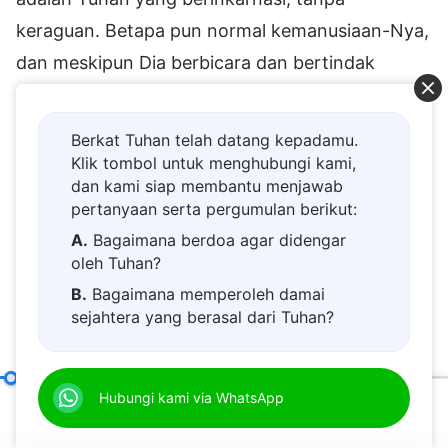
keraguan. Betapa pun normal kemanusiaan-Nya,
dan meskipun Dia berbicara dan bertindak
seperti orang biasa dan sama sekali tidak luar
biasa atau agung, engkau tidak akan
Berkat Tuhan telah datang kepadamu.
meragukan-Nya, juga tidak akan menghina-Nya.
Klik tombol untuk menghubungi kami,
dan kami siap membantu menjawab
Di masa lalu, engkau tidak merasakan Tuhan
pertanyaan serta pergumulan berikut:
yang berinkarnasi itu selaras dengan
A.
Bagaimana berdoa agar didengar
gagasanmu, dan engkau menyelidiki Dia, dan
oleh Tuhan?
engkau menghina dan mencemooh, menentang-
B.
Bagaimana memperoleh damai
sejahtera yang berasal dari Tuhan?
Nya di dalam hatimu—tetapi sekarang ini
C.
Saya memiliki permohonan doa.
semuanya berbeda. Sekarang ini, ketika engkau
D.
Belajar firman Tuhan dan semakin
menikmati dan mendengarkan firman-Nya
Adalah Penting untuk Memperbaiki Hubungan antara Manusia dan Tuhan
Hubungi kami via WhatsApp
dekat kepada Tuhan.
dengan sangat terperinci, engkau menerima
00:20
34:21
E.
Bagaimana menyambut kedatangan
semua yang Dia ungkapkan dari sudut pandang