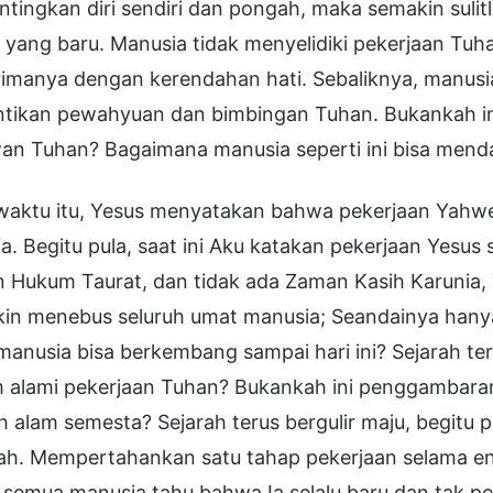
tingkan diri sendiri dan pongah, maka semakin sulit
 yang baru. Manusia tidak menyelidiki pekerjaan Tu
imanya dengan kerendahan hati. Sebaliknya, manusi
tikan pewahyuan dan bimbingan Tuhan. Bukankah in
an Tuhan? Bagaimana manusia seperti ini bisa mend
waktu itu, Yesus menyatakan bahwa pekerjaan Yahwe
a. Begitu pula, saat ini Aku katakan pekerjaan Yesu
Hukum Taurat, dan tidak ada Zaman Kasih Karunia, Y
in menebus seluruh umat manusia; Seandainya han
anusia bisa berkembang sampai hari ini? Sejarah ter
 alami pekerjaan Tuhan? Bukankah ini penggambara
h alam semesta? Sejarah terus bergulir maju, begitu
ah. Mempertahankan satu tahap pekerjaan selama ena
 semua manusia tahu bahwa Ia selalu baru dan tak p