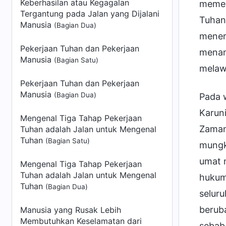
Keberhasilan atau Kegagalan
memen
Tergantung pada Jalan yang Dijalani
Tuhan
Manusia
(Bagian Dua)
mener
Pekerjaan Tuhan dan Pekerjaan
menan
Manusia
(Bagian Satu)
melaw
Pekerjaan Tuhan dan Pekerjaan
Manusia
(Bagian Dua)
Pada 
Karuni
Mengenal Tiga Tahap Pekerjaan
Zaman 
Tuhan adalah Jalan untuk Mengenal
Tuhan
(Bagian Satu)
mungk
umat m
Mengenal Tiga Tahap Pekerjaan
Tuhan adalah Jalan untuk Mengenal
hukum
Tuhan
(Bagian Dua)
seluru
berub
Manusia yang Rusak Lebih
Membutuhkan Keselamatan dari
sebab