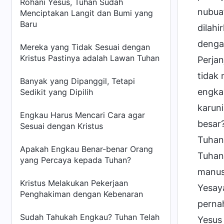
Rohani Yesus, Tuhan Sudah
nubua
Menciptakan Langit dan Bumi yang
Baru
dilahi
denga
Mereka yang Tidak Sesuai dengan
Kristus Pastinya adalah Lawan Tuhan
Perja
tidak
Banyak yang Dipanggil, Tetapi
engka
Sedikit yang Dipilih
karun
Engkau Harus Mencari Cara agar
besar
Sesuai dengan Kristus
Tuhan
Apakah Engkau Benar-benar Orang
Tuhan
yang Percaya kepada Tuhan?
manus
Kristus Melakukan Pekerjaan
Yesaya
Penghakiman dengan Kebenaran
perna
Sudah Tahukah Engkau? Tuhan Telah
Yesus 