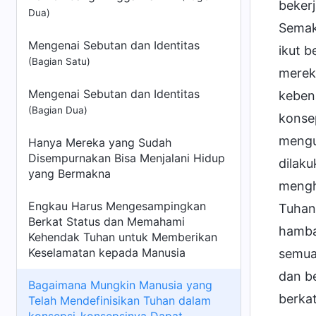
beker
Dua)
Semak
Mengenai Sebutan dan Identitas
ikut b
(Bagian Satu)
merek
Mengenai Sebutan dan Identitas
keben
(Bagian Dua)
konse
mengu
Hanya Mereka yang Sudah
Disempurnakan Bisa Menjalani Hidup
dilak
yang Bermakna
mengha
Engkau Harus Mengesampingkan
Tuhan
Berkat Status dan Memahami
hambat
Kehendak Tuhan untuk Memberikan
Keselamatan kepada Manusia
semua 
dan b
Bagaimana Mungkin Manusia yang
berka
Telah Mendefinisikan Tuhan dalam