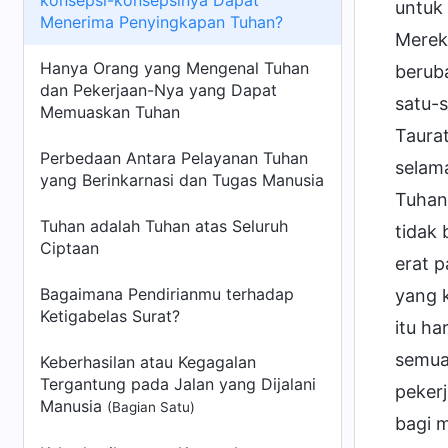
konsepsi-konsepsinya Dapat
untuk
Menerima Penyingkapan Tuhan?
Merek
Hanya Orang yang Mengenal Tuhan
berub
dan Pekerjaan-Nya yang Dapat
satu-
Memuaskan Tuhan
Taura
Perbedaan Antara Pelayanan Tuhan
selam
yang Berinkarnasi dan Tugas Manusia
Tuhan
Tuhan adalah Tuhan atas Seluruh
tidak 
Ciptaan
erat 
Bagaimana Pendirianmu terhadap
yang 
Ketigabelas Surat?
itu ha
semua
Keberhasilan atau Kegagalan
Tergantung pada Jalan yang Dijalani
peker
Manusia
(Bagian Satu)
bagi 