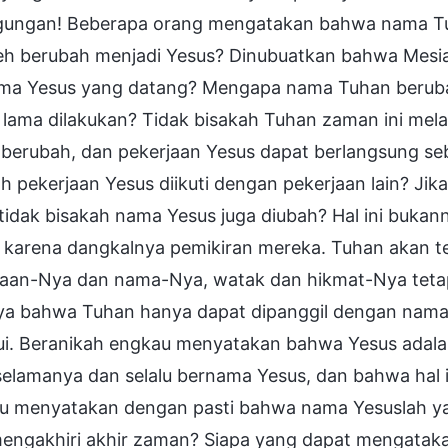
gungan! Beberapa orang mengatakan bahwa nama Tu
h berubah menjadi Yesus? Dinubuatkan bahwa Mesia
ma Yesus yang datang? Mengapa nama Tuhan berubah
 lama dilakukan? Tidak bisakah Tuhan zaman ini mel
 berubah, dan pekerjaan Yesus dapat berlangsung se
h pekerjaan Yesus diikuti dengan pekerjaan lain? J
idak bisakah nama Yesus juga diubah? Hal ini bukanny
 karena dangkalnya pemikiran mereka. Tuhan akan te
jaan-Nya dan nama-Nya, watak dan hikmat-Nya tetap
ya bahwa Tuhan hanya dapat dipanggil dengan nama Y
ui. Beranikah engkau menyatakan bahwa Yesus adal
selamanya dan selalu bernama Yesus, dan bahwa hal 
u menyatakan dengan pasti bahwa nama Yesuslah y
mengakhiri akhir zaman? Siapa yang dapat mengataka