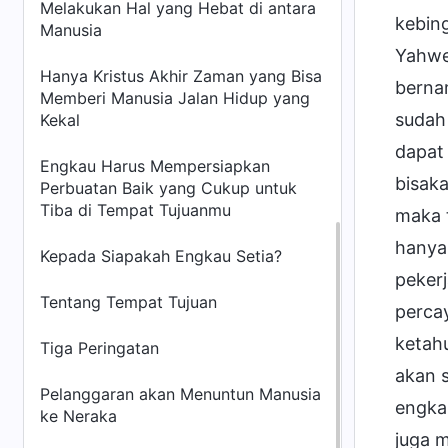
Melakukan Hal yang Hebat di antara
kebin
Manusia
Yahwe
Hanya Kristus Akhir Zaman yang Bisa
berna
Memberi Manusia Jalan Hidup yang
sudah
Kekal
dapat
Engkau Harus Mempersiapkan
bisaka
Perbuatan Baik yang Cukup untuk
Tiba di Tempat Tujuanmu
maka t
hanya
Kepada Siapakah Engkau Setia?
peker
Tentang Tempat Tujuan
perca
ketah
Tiga Peringatan
akan 
Pelanggaran akan Menuntun Manusia
engka
ke Neraka
juga 