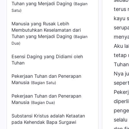
Tuhan yang Menjadi Daging
(Bagian
terus 
Satu)
kayu s
Manusia yang Rusak Lebih
serupa
Membutuhkan Keselamatan dari
Tuhan yang Menjadi Daging
menya
(Bagian
Dua)
Aku la
tetap 
Esensi Daging yang Didiami oleh
Tuhan
Tuhan,
Nya j
Pekerjaan Tuhan dan Penerapan
Manusia
sepert
(Bagian Satu)
Peker
Pekerjaan Tuhan dan Penerapan
diper
Manusia
(Bagian Dua)
penge
Substansi Kristus adalah Ketaatan
selal
pada Kehendak Bapa Surgawi
dan f