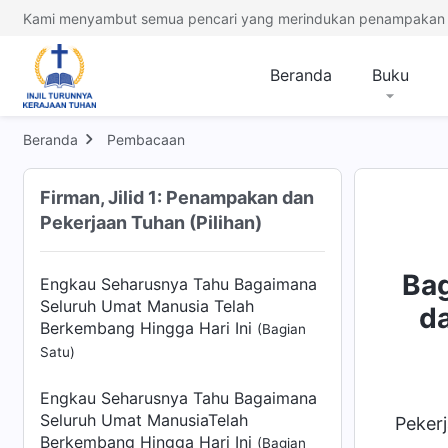
Pekerjaan Menyebarkan Injil Juga
Kami menyambut semua pencari yang merindukan penampakan 
Merupakan Pekerjaan
Menyelamatkan Manusia
Beranda
Buku
Engkau Sekalian Begitu Rendah
dalam Akhlakmu!
Beranda
Pembacaan
Pekerjaan di Zaman Hukum Taurat
Firman, Jilid 1: Penampakan dan
Kisah Nyata di Balik Pekerjaan pada
Pekerjaan Tuhan (Pilihan)
Zaman Penebusan
Bag
Engkau Seharusnya Tahu Bagaimana
Seluruh Umat Manusia Telah
d
Berkembang Hingga Hari Ini
(Bagian
Satu)
Engkau Seharusnya Tahu Bagaimana
Seluruh Umat ManusiaTelah
Pekerj
Berkembang Hingga Hari Ini
(Bagian