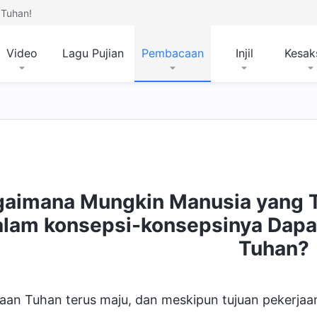
Tuhan!
Video
Lagu Pujian
Pembacaan
Injil
Kesak
aimana Mungkin Manusia yang T
alam konsepsi-konsepsinya Dap
Tuhan?
aan Tuhan terus maju, dan meskipun tujuan pekerjaa