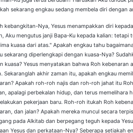
kah sekarang engkau sedang membela diri dengan a
ah kebangkitan-Nya, Yesus menampakkan diri kepada
ah, Aku mengutus janji Bapa-Ku kepada kalian: tetapi 
ima kuasa dari atas." Apakah engkau tahu bagaimana
u sekarang diperlengkapi dengan kuasa-Nya? Sudahk
n kuasa? Yesus menyatakan bahwa Roh kebenaran ak
. Sekaranglah akhir zaman itu, apakah engkau memi
ran? Apakah roh-roh najis dan roh-roh jahat itu Roh
an, apalagi perbekalan hidup, dan terus memelihara 
lakukan pekerjaan baru. Roh-roh itukah Roh kebenar
ran, dan jalan? Apakah mereka muncul secara terpisa
gang pada Alkitab dan berpegang teguh kepada Ye
jaan Yesus dan perkataan-Nya? Seberapa setiakah e