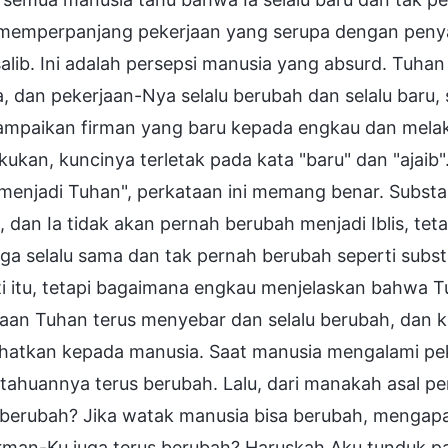
memperpanjang pekerjaan yang serupa dengan penyalib
alib. Ini adalah persepsi manusia yang absurd. Tuh
, dan pekerjaan-Nya selalu berubah dan selalu baru,
mpaikan firman yang baru kepada engkau dan melaku
kukan, kuncinya terletak pada kata "baru" dan "ajaib
menjadi Tuhan", perkataan ini memang benar. Substa
 dan Ia tidak akan pernah berubah menjadi Iblis, te
uga selalu sama dan tak pernah berubah seperti su
i itu, tetapi bagaimana engkau menjelaskan bahwa Tu
jaan Tuhan terus menyebar dan selalu berubah, dan 
lihatkan kepada manusia. Saat manusia mengalami pe
tahuannya terus berubah. Lalu, dari manakah asal p
u berubah? Jika watak manusia bisa berubah, mengap
irman-Ku juga terus berubah? Haruskah Aku tunduk p