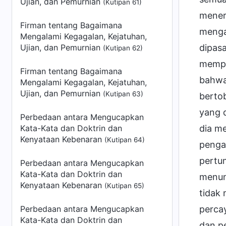
Ujian, dan Pemurnian
(Kutipan 61)
mener
Firman tentang Bagaimana
mengat
Mengalami Kegagalan, Kejatuhan,
Ujian, dan Pemurnian
dipas
(Kutipan 62)
mempe
Firman tentang Bagaimana
bahwa
Mengalami Kegagalan, Kejatuhan,
Ujian, dan Pemurnian
(Kutipan 63)
berto
yang 
Perbedaan antara Mengucapkan
Kata-Kata dan Doktrin dan
dia m
Kenyataan Kebenaran
(Kutipan 64)
pengat
pertu
Perbedaan antara Mengucapkan
Kata-Kata dan Doktrin dan
menun
Kenyataan Kebenaran
(Kutipan 65)
tidak
Perbedaan antara Mengucapkan
percay
Kata-Kata dan Doktrin dan
dan pe