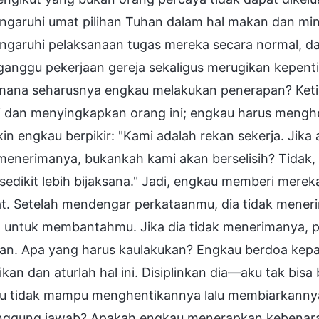
garuhi umat pilihan Tuhan dalam hal makan dan min
garuhi pelaksanaan tugas mereka secara normal, d
nggu pekerjaan gereja sekaligus merugikan kepentin
mana seharusnya engkau melakukan penerapan? Ketik
ri dan menyingkapkan orang ini; engkau harus menghe
n engkau berpikir: "Kami adalah rekan sekerja. Jik
menerimanya, bukankah kami akan berselisih? Tidak, a
sedikit lebih bijaksana." Jadi, engkau memberi mer
at. Setelah mendengar perkataanmu, dia tidak mene
n untuk membantahmu. Jika dia tidak menerimanya, 
ian. Apa yang harus kaulakukan? Engkau berdoa kep
ikan dan aturlah hal ini. Disiplinkan dia—aku tak bi
u tidak mampu menghentikannya lalu membiarkannya b
nggung jawab? Apakah engkau menerapkan kebenara