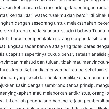
apkan kebenaran dan melindungi kepentingan rum
asi kendali dari watak rusakmu dan berdiri di piha
angkan dengan seseorang untuk melaksanakan pekerjaa
rsekutukan kepada saudara-saudari bahwa Tuhan m
 kita harus memperlakukan orang dengan kasih dan
bat. Engkau sadar bahwa ada yang tidak beres deng
dia ucapkan sepertinya cukup benar, setelah anali
enyimpan maksud dan tujuan, tidak mau menyinggung 
uran kerja. Ketika dia menyampaikan persekutuan sep
mbuhan yang kecil dan tidak memiliki kemampuan un
jukkan kasih dengan sembrono tanpa prinsip, mengab
 menyingkapkan atau melaporkan antikristus, orang-o
a. Ini adalah penghalang bagi pekerjaan pembersihan 
ngikut yang bukan orang percaya tidak dapat dikelu