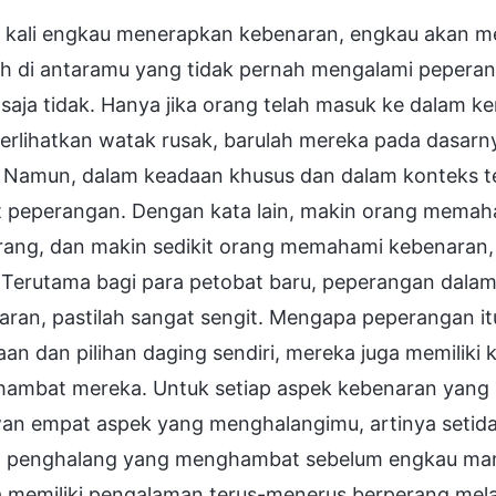
p kali engkau menerapkan kebenaran, engkau akan m
h di antaramu yang tidak pernah mengalami pepera
saja tidak. Hanya jika orang telah masuk ke dalam 
rlihatkan watak rusak, barulah mereka pada dasarn
. Namun, dalam keadaan khusus dan dalam konteks t
it peperangan. Dengan kata lain, makin orang memah
rang, dan makin sedikit orang memahami kebenaran
 Terutama bagi para petobat baru, peperangan dalam
ran, pastilah sangat sengit. Mengapa peperangan itu
an dan pilihan daging sendiri, mereka juga memiliki k
ambat mereka. Untuk setiap aspek kebenaran yang 
an empat aspek yang menghalangimu, artinya setida
 penghalang yang menghambat sebelum engkau ma
 memiliki pengalaman terus-menerus berperang mela