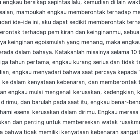
engkau bersikap sepintas lalu, kemudian di lain wa
asalan, mampukah engkau memberontak terhadap me
ari ide-ide ini, aku dapat sedikit memberontak terh
rontak terhadap pemikiran dan keinginanmu, sebuah
nya keinginan egoismulah yang menang, maka engkau
erada dalam bahaya. Katakanlah misalnya selama 10 
iga tahun pertama, engkau kurang serius dan tidak te
ian, engkau menyadari bahwa saat percaya kepada 
 ke dalam kenyataan kebenaran, dan memberontak t
han engkau mulai mengenali kerusakan, kedengkian, 
dirimu, dan barulah pada saat itu, engkau benar-be
ami esensi kerusakan dalam dirimu. Engkau meras
lukan dan penting untuk membereskan watak rusakmu.
a bahwa tidak memiliki kenyataan kebenaran sangat