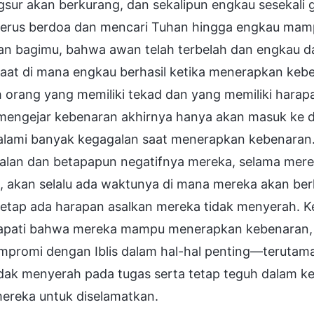
sur akan berkurang, dan sekalipun engkau sesekali g
terus berdoa dan mencari Tuhan hingga engkau mamp
n bagimu, bahwa awan telah terbelah dan engkau dap
saat di mana engkau berhasil ketika menerapkan ke
h orang yang memiliki tekad dan yang memiliki hara
mengejar kebenaran akhirnya hanya akan masuk ke d
lami banyak kegagalan saat menerapkan kebenaran.
alan dan betapapun negatifnya mereka, selama me
 akan selalu ada waktunya di mana mereka akan berha
tetap ada harapan asalkan mereka tidak menyerah. K
pati bahwa mereka mampu menerapkan kebenaran, be
mpromi dengan Iblis dalam hal-hal penting—teruta
idak menyerah pada tugas serta tetap teguh dalam k
mereka untuk diselamatkan.