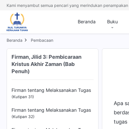
Kami menyambut semua pencari yang merindukan penampakan 
Firman tentang Mengenal Pekerjaan
dan Watak Tuhan
(Kutipan 27)
Beranda
Buku
Firman tentang Mengenal Inkarnasi
Tuhan
(Kutipan 28)
Beranda
Pembacaan
Firman tentang Mengenal Inkarnasi
Firman, Jilid 3: Pembicaraan
Tuhan
(Kutipan 29)
Kristus Akhir Zaman (Bab
Firman tentang Melaksanakan Tugas
Penuh)
(Kutipan 30)
Firman tentang Melaksanakan Tugas
(Kutipan 31)
Apa s
Firman tentang Melaksanakan Tugas
berda
(Kutipan 32)
tugas