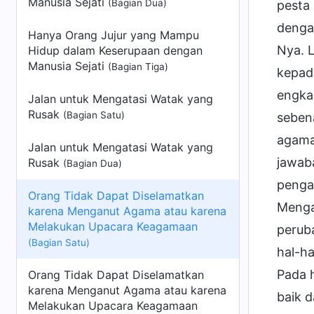
Manusia Sejati
(Bagian Dua)
pesta
denga
Hanya Orang Jujur yang Mampu
Nya. 
Hidup dalam Keserupaan dengan
Manusia Sejati
(Bagian Tiga)
kepad
engka
Jalan untuk Mengatasi Watak yang
Rusak
(Bagian Satu)
seben
agama
Jalan untuk Mengatasi Watak yang
jawab
Rusak
(Bagian Dua)
penga
Orang Tidak Dapat Diselamatkan
Menga
karena Menganut Agama atau karena
Melakukan Upacara Keagamaan
perub
(Bagian Satu)
hal-h
Pada h
Orang Tidak Dapat Diselamatkan
karena Menganut Agama atau karena
baik 
Melakukan Upacara Keagamaan