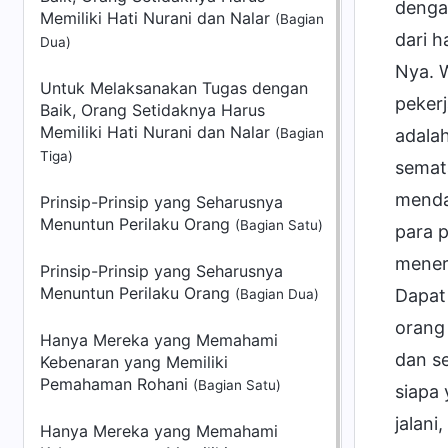
denga
Memiliki Hati Nurani dan Nalar
(Bagian
dari h
Dua)
Nya. 
Untuk Melaksanakan Tugas dengan
peker
Baik, Orang Setidaknya Harus
Memiliki Hati Nurani dan Nalar
(Bagian
adala
Tiga)
semat
mendap
Prinsip-Prinsip yang Seharusnya
Menuntun Perilaku Orang
(Bagian Satu)
para 
mener
Prinsip-Prinsip yang Seharusnya
Menuntun Perilaku Orang
Dapat
(Bagian Dua)
orang
Hanya Mereka yang Memahami
dan se
Kebenaran yang Memiliki
Pemahaman Rohani
(Bagian Satu)
siapa 
jalan
Hanya Mereka yang Memahami