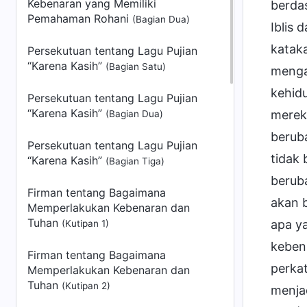
Kebenaran yang Memiliki
berda
Pemahaman Rohani
(Bagian Dua)
Iblis 
kataka
Persekutuan tentang Lagu Pujian
“Karena Kasih”
(Bagian Satu)
menga
kehidu
Persekutuan tentang Lagu Pujian
“Karena Kasih”
mereka
(Bagian Dua)
beruba
Persekutuan tentang Lagu Pujian
tidak
“Karena Kasih”
(Bagian Tiga)
beruba
Firman tentang Bagaimana
akan 
Memperlakukan Kebenaran dan
Tuhan
apa y
(Kutipan 1)
keben
Firman tentang Bagaimana
perka
Memperlakukan Kebenaran dan
Tuhan
(Kutipan 2)
menja