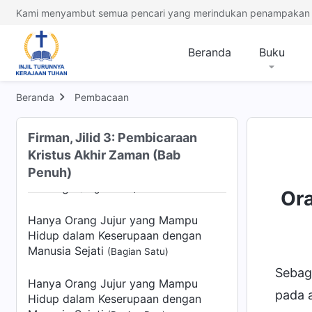
Kami menyambut semua pencari yang merindukan penampakan 
Bagaimana Mengetahui Kedaulatan
Tuhan
(Bagian Tiga)
Beranda
Buku
Hanya dengan Melaksanakan Tugas
sebagai Makhluk Ciptaan dengan
Baik, Barulah Hidup itu Menjadi
Beranda
Pembacaan
berharga
(Bagian Satu)
Firman, Jilid 3: Pembicaraan
Hanya dengan Melaksanakan Tugas
Kristus Akhir Zaman (Bab
sebagai Makhluk Ciptaan dengan
Penuh)
Baik, Barulah Hidup itu Menjadi
berharga
(Bagian Dua)
Or
Hanya Orang Jujur yang Mampu
Hidup dalam Keserupaan dengan
Manusia Sejati
(Bagian Satu)
Sebag
Hanya Orang Jujur yang Mampu
pada 
Hidup dalam Keserupaan dengan