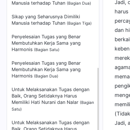
Jadi,
Manusia terhadap Tuhan
(Bagian Dua)
harus
Sikap yang Seharusnya Dimiliki
perca
Manusia terhadap Tuhan
(Bagian Tiga)
dan hi
Penyelesaian Tugas yang Benar
berka
Membutuhkan Kerja Sama yang
keben
Harmonis
(Bagian Satu)
merek
Penyelesaian Tugas yang Benar
agama
Membutuhkan Kerja Sama yang
Harmonis
memah
(Bagian Dua)
pengik
Untuk Melaksanakan Tugas dengan
mengek
Baik, Orang Setidaknya Harus
Memiliki Hati Nurani dan Nalar
(Bagian
memil
Satu)
(Tida
Untuk Melaksanakan Tugas dengan
Jadi,
Baik, Orang Setidaknya Harus