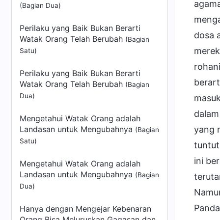
agama
(Bagian Dua)
menga
Perilaku yang Baik Bukan Berarti
dosa 
Watak Orang Telah Berubah
(Bagian
merek
Satu)
rohan
Perilaku yang Baik Bukan Berarti
berar
Watak Orang Telah Berubah
(Bagian
Dua)
masuk 
dalam
Mengetahui Watak Orang adalah
Landasan untuk Mengubahnya
yang 
(Bagian
Satu)
tuntu
ini b
Mengetahui Watak Orang adalah
Landasan untuk Mengubahnya
(Bagian
terut
Dua)
Namun
Panda
Hanya dengan Mengejar Kebenaran
Orang Bisa Meluruskan Gagasan dan