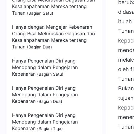
berub
Kesalahpahaman Mereka tentang
didasa
Tuhan
(Bagian Satu)
itula
Hanya dengan Mengejar Kebenaran
Tuhan
Orang Bisa Meluruskan Gagasan dan
Kesalahpahaman Mereka tentang
kepad
Tuhan
(Bagian Dua)
mendas
melak
Hanya Pengenalan Diri yang
Menopang dalam Pengejaran
oleh f
Kebenaran
(Bagian Satu)
Tuhan 
Hanya Pengenalan Diri yang
Bukan
Menopang dalam Pengejaran
tujua
Kebenaran
(Bagian Dua)
kepad
Hanya Pengenalan Diri yang
mener
Menopang dalam Pengejaran
Tuhan,
Kebenaran
(Bagian Tiga)