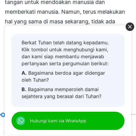
tangan untuk mendoakan manusia dan
memberkati manusia. Namun, terus melakukan
hal yang sama di masa sekarang, tidak ada
gunanya. Roh Kudus bekerja dengan cara
demikian pada waktu itu, karena itu adalah
Berkat Tuhan telah datang kepadamu.
Klik tombol untuk menghubungi kami,
Zaman Kasih Karunia, dan kepada manusia telah
dan kami siap membantu menjawab
dipertunjukkan cukup banyak kasih karunia
pertanyaan serta pergumulan berikut:
untuk mereka nikmati. Manusia tidak perlu
A.
Bagaimana berdoa agar didengar
membayar harga apa pun dan dapat menerima
oleh Tuhan?
kasih karunia selama mereka memiliki iman.
B.
Bagaimana memperoleh damai
sejahtera yang berasal dari Tuhan?
Semua orang diperlakukan dengan penuh
C.
Saya memiliki permohonan doa.
kemurahan hati. Sekarang zaman telah berubah,
D.
Belajar firman Tuhan dan semakin
dan pekerjaan Tuhan telah berkembang lebih
Misteri Inkarnasi (4)
Hubungi kami via WhatsApp
(Bagian Satu)
dekat kepada Tuhan.
jauh; melalui hajaran dan penghakiman-Nya,
00:20
38:44
E.
Bagaimana menyambut kedatangan