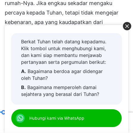
rumah-Nya. Jika engkau sekadar mengaku
percaya kepada Tuhan, tetapi tidak mengejar
kebenaran, apa yang kaudapatkan dari
kepercayaanmu kepada Tuhan pada akhirnya?
Engkau jauh dari standar tuntutan Tuhan!
Berkat Tuhan telah datang kepadamu.
Klik tombol untuk menghubungi kami,
Memperoleh kebenaran tidak semudah yang
dan kami siap membantu menjawab
orang bayangkan; orang harus menanggung
pertanyaan serta pergumulan berikut:
banyak ujian dan kesengsaraan, penderitaan dan
A.
Bagaimana berdoa agar didengar
oleh Tuhan?
pemurnian sebelum mereka mampu memperoleh
B.
Bagaimana memperoleh damai
kebenaran dan mengenal Tuhan. Jika engkau
sejahtera yang berasal dari Tuhan?
mengalami pekerjaan Tuhan dengan cara ini, jika
C.
Saya memiliki permohonan doa.
engkau tidak meninggalkan semua yang
D.
Belajar firman Tuhan dan semakin
kaumiliki untuk mengikut Tuhan, dapatkah
Firman tentang Topik-Topik Lainnya
Hubungi kami via WhatsApp
(Kutipan 81)
dekat kepada Tuhan.
00:20
28:09
engkau diselamatkan? Dapatkah engkau
E.
Bagaimana menyambut kedatangan