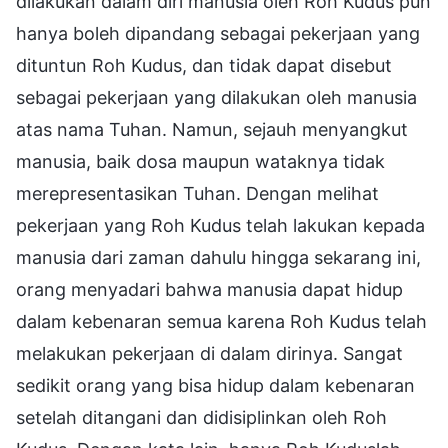
dilakukan dalam diri manusia oleh Roh Kudus pun
hanya boleh dipandang sebagai pekerjaan yang
dituntun Roh Kudus, dan tidak dapat disebut
sebagai pekerjaan yang dilakukan oleh manusia
atas nama Tuhan. Namun, sejauh menyangkut
manusia, baik dosa maupun wataknya tidak
merepresentasikan Tuhan. Dengan melihat
pekerjaan yang Roh Kudus telah lakukan kepada
manusia dari zaman dahulu hingga sekarang ini,
orang menyadari bahwa manusia dapat hidup
dalam kebenaran semua karena Roh Kudus telah
melakukan pekerjaan di dalam dirinya. Sangat
sedikit orang yang bisa hidup dalam kebenaran
setelah ditangani dan didisiplinkan oleh Roh