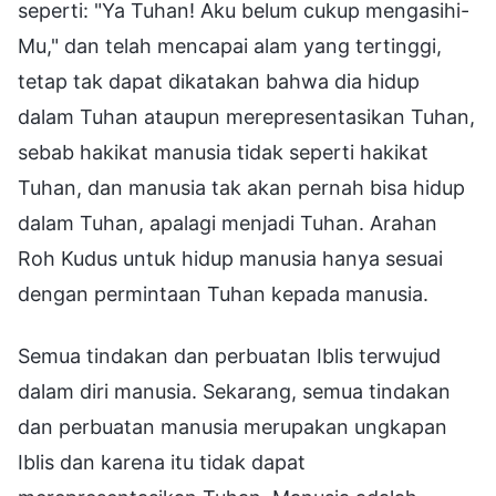
seperti: "Ya Tuhan! Aku belum cukup mengasihi-
Mu," dan telah mencapai alam yang tertinggi,
tetap tak dapat dikatakan bahwa dia hidup
dalam Tuhan ataupun merepresentasikan Tuhan,
sebab hakikat manusia tidak seperti hakikat
Tuhan, dan manusia tak akan pernah bisa hidup
dalam Tuhan, apalagi menjadi Tuhan. Arahan
Roh Kudus untuk hidup manusia hanya sesuai
dengan permintaan Tuhan kepada manusia.
Semua tindakan dan perbuatan Iblis terwujud
dalam diri manusia. Sekarang, semua tindakan
dan perbuatan manusia merupakan ungkapan
Iblis dan karena itu tidak dapat