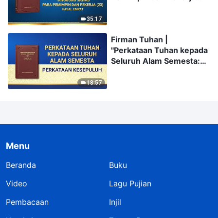
(23)" (Pasal Empat)
Mempertimbangkan
Kepentingan Rumah
35:17
Tuhan, dan Bahkan
Firman Tuhan |
Mengkhianati
"Perkataan Tuhan kepada
Kepentingan Tersebut,
Seluruh Alam Semesta:
Menukarkannya dengan
Perkataan Kesepuluh"
Kemuliaan Pribadi (Bagian
Empat)" (Pasal Tiga)
18:57
Menu
Beranda
Buku
Video
Lagu Pujian
Pembacaan
Injil