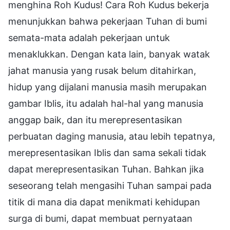
menghina Roh Kudus! Cara Roh Kudus bekerja
menunjukkan bahwa pekerjaan Tuhan di bumi
semata-mata adalah pekerjaan untuk
menaklukkan. Dengan kata lain, banyak watak
jahat manusia yang rusak belum ditahirkan,
hidup yang dijalani manusia masih merupakan
gambar Iblis, itu adalah hal-hal yang manusia
anggap baik, dan itu merepresentasikan
perbuatan daging manusia, atau lebih tepatnya,
merepresentasikan Iblis dan sama sekali tidak
dapat merepresentasikan Tuhan. Bahkan jika
seseorang telah mengasihi Tuhan sampai pada
titik di mana dia dapat menikmati kehidupan
surga di bumi, dapat membuat pernyataan