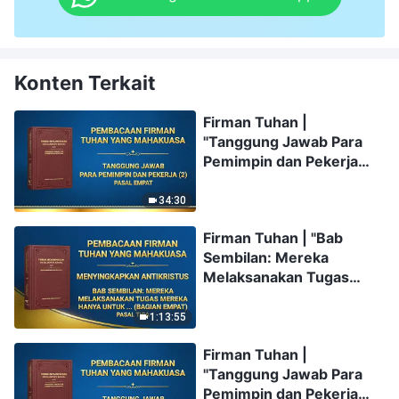
Konten Terkait
Firman Tuhan |
"Tanggung Jawab Para
Pemimpin dan Pekerja
(2)" (Pasal Empat)
34:30
Firman Tuhan | "Bab
Sembilan: Mereka
Melaksanakan Tugas
Mereka Hanya untuk
Menonjolkan Diri dan
1:13:55
Memuaskan Kepentingan
Firman Tuhan |
dan Ambisi Mereka
"Tanggung Jawab Para
Sendiri; Mereka Tidak
Pemimpin dan Pekerja
Pernah