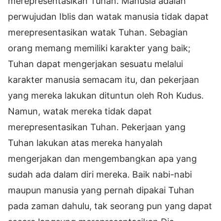
merepresentasikan Tuhan. Manusia adalah
perwujudan Iblis dan watak manusia tidak dapat
merepresentasikan watak Tuhan. Sebagian
orang memang memiliki karakter yang baik;
Tuhan dapat mengerjakan sesuatu melalui
karakter manusia semacam itu, dan pekerjaan
yang mereka lakukan dituntun oleh Roh Kudus.
Namun, watak mereka tidak dapat
merepresentasikan Tuhan. Pekerjaan yang
Tuhan lakukan atas mereka hanyalah
mengerjakan dan mengembangkan apa yang
sudah ada dalam diri mereka. Baik nabi-nabi
maupun manusia yang pernah dipakai Tuhan
pada zaman dahulu, tak seorang pun yang dapat