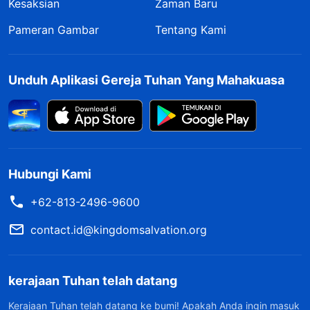
Kesaksian
Zaman Baru
Pameran Gambar
Tentang Kami
Unduh Aplikasi Gereja Tuhan Yang Mahakuasa
Hubungi Kami
+62-813-2496-9600
contact.id@kingdomsalvation.org
kerajaan Tuhan telah datang
Kerajaan Tuhan telah datang ke bumi! Apakah Anda ingin masuk