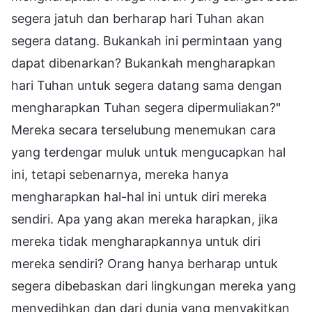
segera jatuh dan berharap hari Tuhan akan
segera datang. Bukankah ini permintaan yang
dapat dibenarkan? Bukankah mengharapkan
hari Tuhan untuk segera datang sama dengan
mengharapkan Tuhan segera dipermuliakan?"
Mereka secara terselubung menemukan cara
yang terdengar muluk untuk mengucapkan hal
ini, tetapi sebenarnya, mereka hanya
mengharapkan hal-hal ini untuk diri mereka
sendiri. Apa yang akan mereka harapkan, jika
mereka tidak mengharapkannya untuk diri
mereka sendiri? Orang hanya berharap untuk
segera dibebaskan dari lingkungan mereka yang
menyedihkan dan dari dunia yang menyakitkan