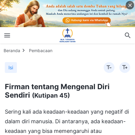
Beranda
Pembacaan
Isi
Firman tentang Mengenal Diri
Sendiri
(Kutipan 45)
Sering kali ada keadaan-keadaan yang negatif di
dalam diri manusia. Di antaranya, ada keadaan-
keadaan yang bisa memengaruhi atau