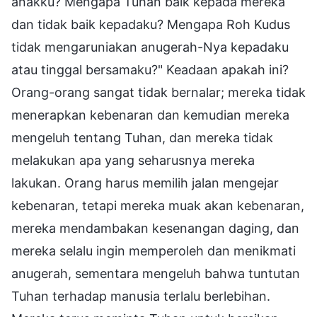
anakku? Mengapa Tuhan baik kepada mereka
dan tidak baik kepadaku? Mengapa Roh Kudus
tidak mengaruniakan anugerah-Nya kepadaku
atau tinggal bersamaku?" Keadaan apakah ini?
Orang-orang sangat tidak bernalar; mereka tidak
menerapkan kebenaran dan kemudian mereka
mengeluh tentang Tuhan, dan mereka tidak
melakukan apa yang seharusnya mereka
lakukan. Orang harus memilih jalan mengejar
kebenaran, tetapi mereka muak akan kebenaran,
mereka mendambakan kesenangan daging, dan
mereka selalu ingin memperoleh dan menikmati
anugerah, sementara mengeluh bahwa tuntutan
Tuhan terhadap manusia terlalu berlebihan.