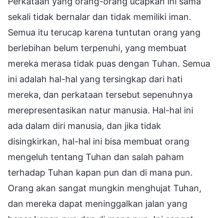
Perkataan yang orang-orang ucapkan ini sama
sekali tidak bernalar dan tidak memiliki iman.
Semua itu terucap karena tuntutan orang yang
berlebihan belum terpenuhi, yang membuat
mereka merasa tidak puas dengan Tuhan. Semua
ini adalah hal-hal yang tersingkap dari hati
mereka, dan perkataan tersebut sepenuhnya
merepresentasikan natur manusia. Hal-hal ini
ada dalam diri manusia, dan jika tidak
disingkirkan, hal-hal ini bisa membuat orang
mengeluh tentang Tuhan dan salah paham
terhadap Tuhan kapan pun dan di mana pun.
Orang akan sangat mungkin menghujat Tuhan,
dan mereka dapat meninggalkan jalan yang