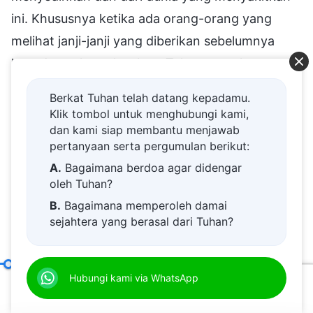
ini. Khususnya ketika ada orang-orang yang
melihat janji-janji yang diberikan sebelumnya
kepada anak-anak sulung Tuhan, mereka sangat
menginginkan hal ini. Setiap kali mereka
Berkat Tuhan telah datang kepadamu.
membaca firman itu, mereka seperti sedang
Klik tombol untuk menghubungi kami,
memuaskan dahaga mereka dengan melihat
dan kami siap membantu menjawab
pertanyaan serta pergumulan berikut:
fatamorgana. Keinginan egois dalam diri manusia
A.
Bagaimana berdoa agar didengar
belum sepenuhnya dilepaskan, jadi
oleh Tuhan?
bagaimanapun engkau mengejar kebenaran,
B.
Bagaimana memperoleh damai
engkau hanya mengejarnya dengan setengah
sejahtera yang berasal dari Tuhan?
hati. Banyak orang yang tidak mengejar
C.
Saya memiliki permohonan doa.
kebenaran selalu mengharapkan datangnya hari
D.
Belajar firman Tuhan dan semakin
Firman tentang Mengenal Diri Sendiri
Hubungi kami via WhatsApp
(Kutipan 45)
dekat kepada Tuhan.
Tuhan agar mereka bisa dibebaskan dari
00:20
28:40
E.
Bagaimana menyambut kedatangan
penderitaan mereka dan menikmati berkat