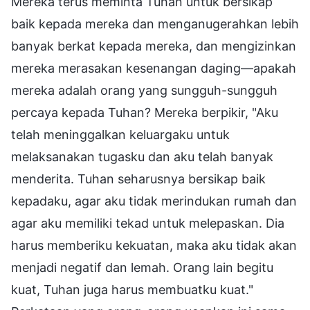
Mereka terus meminta Tuhan untuk bersikap
baik kepada mereka dan menganugerahkan lebih
banyak berkat kepada mereka, dan mengizinkan
mereka merasakan kesenangan daging—apakah
mereka adalah orang yang sungguh-sungguh
percaya kepada Tuhan? Mereka berpikir, "Aku
telah meninggalkan keluargaku untuk
melaksanakan tugasku dan aku telah banyak
menderita. Tuhan seharusnya bersikap baik
kepadaku, agar aku tidak merindukan rumah dan
agar aku memiliki tekad untuk melepaskan. Dia
harus memberiku kekuatan, maka aku tidak akan
menjadi negatif dan lemah. Orang lain begitu
kuat, Tuhan juga harus membuatku kuat."