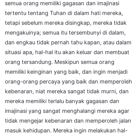
semua orang memiliki gagasan dan imajinasi
tertentu tentang Tuhan di dalam hati mereka,
tetapi sebelum mereka disingkap, mereka tidak
mengakuinya; semua itu tersembunyi di dalam,
dan engkau tidak pernah tahu kapan, atau dalam
situasi apa, hal-hal itu akan keluar dan membuat
orang tersandung. Meskipun semua orang
memiliki keinginan yang baik, dan ingin menjadi
orang-orang percaya yang baik dan memperoleh
kebenaran, niat mereka sangat tidak murni, dan
mereka memiliki terlalu banyak gagasan dan
imajinasi yang sangat menghalangi mereka agar
tidak mengejar kebenaran dan memperoleh jalan
masuk kehidupan. Mereka ingin melakukan hal-