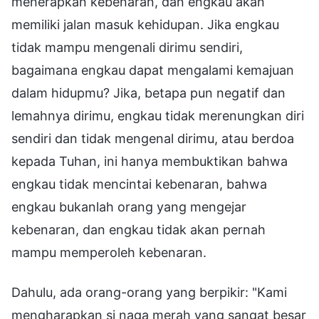
menerapkan kebenaran, dan engkau akan
memiliki jalan masuk kehidupan. Jika engkau
tidak mampu mengenali dirimu sendiri,
bagaimana engkau dapat mengalami kemajuan
dalam hidupmu? Jika, betapa pun negatif dan
lemahnya dirimu, engkau tidak merenungkan diri
sendiri dan tidak mengenal dirimu, atau berdoa
kepada Tuhan, ini hanya membuktikan bahwa
engkau tidak mencintai kebenaran, bahwa
engkau bukanlah orang yang mengejar
kebenaran, dan engkau tidak akan pernah
mampu memperoleh kebenaran.
Dahulu, ada orang-orang yang berpikir: "Kami
mengharapkan si naga merah yang sangat besar