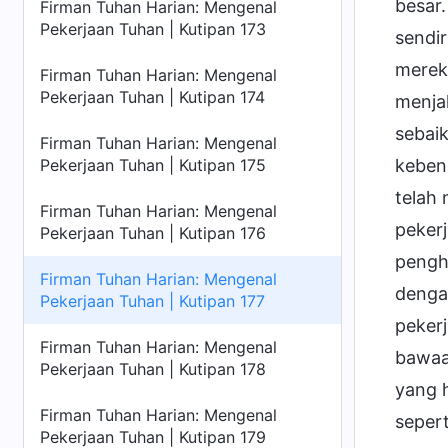
besar
Firman Tuhan Harian: Mengenal
Pekerjaan Tuhan | Kutipan 173
sendir
merek
Firman Tuhan Harian: Mengenal
Pekerjaan Tuhan | Kutipan 174
menja
sebaik
Firman Tuhan Harian: Mengenal
Pekerjaan Tuhan | Kutipan 175
kebena
telah
Firman Tuhan Harian: Mengenal
peker
Pekerjaan Tuhan | Kutipan 176
pengh
Firman Tuhan Harian: Mengenal
denga
Pekerjaan Tuhan | Kutipan 177
peker
Firman Tuhan Harian: Mengenal
bawaa
Pekerjaan Tuhan | Kutipan 178
yang h
Firman Tuhan Harian: Mengenal
seper
Pekerjaan Tuhan | Kutipan 179