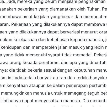
ia. Jadi, mereka yang belum menjalani penghakiman 
sanakan pekerjaan yang diamanatkan oleh Tuhan. Pe
 membawa umat ke jalan yang benar dan membuat me
aran. Pekerjaan yang dilakukannya dapat membawa u
aan yang dilakukannya dapat bervariasi menurut oran
rikan keleluasaan dan kebebasan kepada manusia, j
 kehidupan dan memperoleh jalan masuk yang lebih 
a yang tidak memenuhi syarat tidak memadai. Pekerj
wa orang kepada peraturan, dan apa yang dituntutny
nya; dia tidak bekerja sesuai dengan kebutuhan man
m ini, ada terlalu banyak aturan dan terlalu banyak
lam kenyataan ataupun ke dalam penerapan pertumbu
 memungkinkan manusia untuk memegang teguh bebe
i ini hanya dapat menyesatkan manusia. Dia menuntu