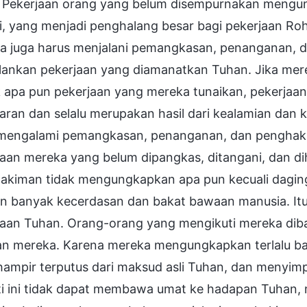
. Pekerjaan orang yang belum disempurnakan mengun
i, yang menjadi penghalang besar bagi pekerjaan Roh
a juga harus menjalani pemangkasan, penanganan, 
lankan pekerjaan yang diamanatkan Tuhan. Jika mer
 apa pun pekerjaan yang mereka tunaikan, pekerjaan i
ran dan selalu merupakan hasil dari kealamian dan 
 mengalami pemangkasan, penanganan, dan penghaki
jaan mereka yang belum dipangkas, ditangani, dan di
akiman tidak mengungkapkan apa pun kecuali daging
n banyak kecerdasan dan bakat bawaan manusia. It
jaan Tuhan. Orang-orang yang mengikuti mereka dib
n mereka. Karena mereka mengungkapkan terlalu b
ampir terputus dari maksud asli Tuhan, dan menyimpa
ti ini tidak dapat membawa umat ke hadapan Tuhan