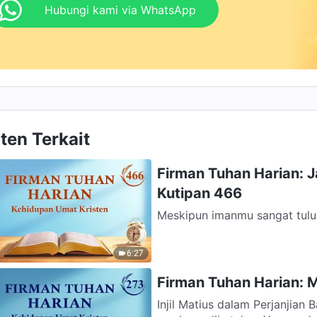
Hubungi kami via WhatsApp
ten Terkait
Firman Tuhan Harian: 
Kutipan 466
Meskipun imanmu sangat tulu
menceritakan dengan lengkap t
6:27
Firman Tuhan Harian: M
Injil Matius dalam Perjanjian