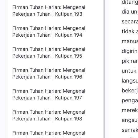
ditan
Firman Tuhan Harian: Mengenal
dia un
Pekerjaan Tuhan | Kutipan 193
secara
Firman Tuhan Harian: Mengenal
tidak
Pekerjaan Tuhan | Kutipan 194
manus
Firman Tuhan Harian: Mengenal
digiri
Pekerjaan Tuhan | Kutipan 195
pikira
Firman Tuhan Harian: Mengenal
untuk
Pekerjaan Tuhan | Kutipan 196
langsu
beker
Firman Tuhan Harian: Mengenal
Pekerjaan Tuhan | Kutipan 197
penga
mereka
Firman Tuhan Harian: Mengenal
Pekerjaan Tuhan | Kutipan 198
angsu
semak
Firman Tuhan Harian: Mengenal