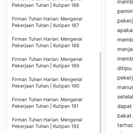
memba
Pekerjaan Tuhan | Kutipan 186
pemimp
Firman Tuhan Harian: Mengenal
peker
Pekerjaan Tuhan | Kutipan 187
apaka
Firman Tuhan Harian: Mengenal
membe
Pekerjaan Tuhan | Kutipan 188
menja
membe
Firman Tuhan Harian: Mengenal
Pekerjaan Tuhan | Kutipan 189
ditipu
peker
Firman Tuhan Harian: Mengenal
Pekerjaan Tuhan | Kutipan 190
manus
setela
Firman Tuhan Harian: Mengenal
Pekerjaan Tuhan | Kutipan 191
dapat
bakat 
Firman Tuhan Harian: Mengenal
terha
Pekerjaan Tuhan | Kutipan 192