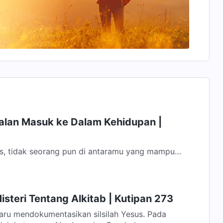
Jalan Masuk ke Dalam Kehidupan |
s, tidak seorang pun di antaramu yang mampu
entang diri-Ku kepada orang lain, dan...
isteri Tentang Alkitab | Kutipan 273
 Baru mendokumentasikan silsilah Yesus. Pada