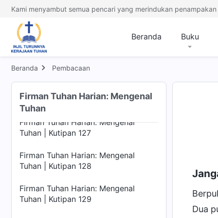
Tuhan | Kutipan 123
Kami menyambut semua pencari yang merindukan penampakan 
Firman Tuhan Harian: Mengenal
Tuhan | Kutipan 124
Beranda
Buku
Firman Tuhan Harian: Mengenal
Tuhan | Kutipan 125
Beranda
Pembacaan
Firman Tuhan Harian: Mengenal
Firman Tuhan Harian: Mengenal
Tuhan | Kutipan 126
Tuhan
Firman Tuhan Harian: Mengenal
Tuhan | Kutipan 127
Firman Tuhan Harian: Mengenal
Tuhan | Kutipan 128
Jang
Firman Tuhan Harian: Mengenal
Berpu
Tuhan | Kutipan 129
Dua pu