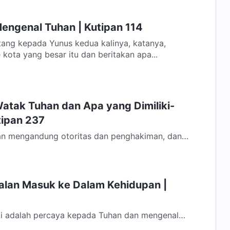
engenal Tuhan | Kutipan 114
ang kepada Yunus kedua kalinya, katanya,
 kota yang besar itu dan beritakan apa...
atak Tuhan dan Apa yang Dimiliki-
tipan 237
an mengandung otoritas dan penghakiman, dan
mengubah firman-Ku. Setelah firman-Ku...
Jalan Masuk ke Dalam Kehidupan |
i adalah percaya kepada Tuhan dan mengenal
 zaman ketika Tuhan yang berinkarnasi...