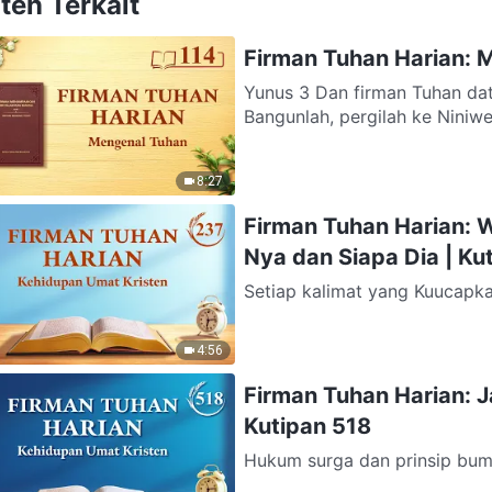
ten Terkait
Firman Tuhan Harian: M
Yunus 3 Dan firman Tuhan dat
Bangunlah, pergilah ke Niniwe
8:27
Firman Tuhan Harian: W
Nya dan Siapa Dia | Ku
Setiap kalimat yang Kuucapk
tak seorang pun yang mampu 
4:56
Firman Tuhan Harian: 
Kutipan 518
Hukum surga dan prinsip bum
Dia, dan sekarang ini—selama