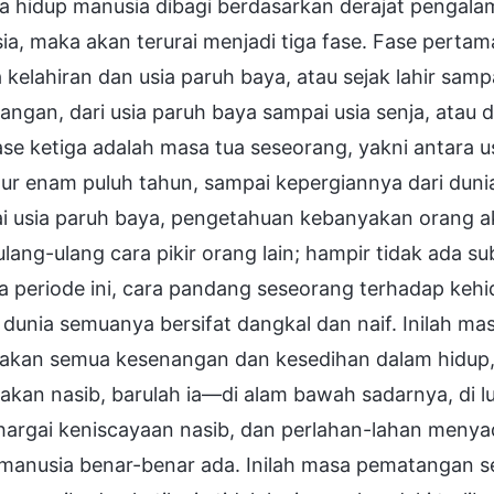
la hidup manusia dibagi berdasarkan derajat pengal
a, maka akan terurai menjadi tiga fase. Fase perta
 kelahiran dan usia paruh baya, atau sejak lahir samp
ngan, dari usia paruh baya sampai usia senja, atau d
ase ketiga adalah masa tua seseorang, yakni antara u
r enam puluh tahun, sampai kepergiannya dari dunia i
i usia paruh baya, pengetahuan kebanyakan orang a
ang-ulang cara pikir orang lain; hampir tidak ada su
a periode ini, cara pandang seseorang terhadap keh
dunia semuanya bersifat dangkal dan naif. Inilah ma
akan semua kesenangan dan kesedihan dalam hidup,
akan nasib, barulah ia—di alam bawah sadarnya, di 
argai keniscayaan nasib, dan perlahan-lahan menya
manusia benar-benar ada. Inilah masa pematangan ses