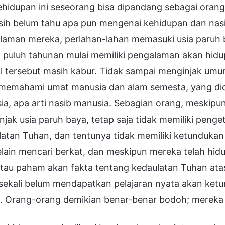
 kehidupan ini seseorang bisa dipandang sebagai or
asih belum tahu apa pun mengenai kehidupan dan nas
laman mereka, perlahan-lahan memasuki usia paruh b
 puluh tahunan mulai memiliki pengalaman akan hidup
l tersebut masih kabur. Tidak sampai menginjak umu
 memahami umat manusia dan alam semesta, yang dici
a, apa arti nasib manusia. Sebagian orang, meskipu
jak usia paruh baya, tetap saja tidak memiliki peng
atan Tuhan, dan tentunya tidak memiliki ketundukan 
lain mencari berkat, dan meskipun mereka telah hid
atau paham akan fakta tentang kedaulatan Tuhan ata
sekali belum mendapatkan pelajaran nyata akan ket
. Orang-orang demikian benar-benar bodoh; mereka 