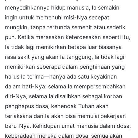
menyedihkannya hidup manusia, Ia semakin
ingin untuk memenuhi misi-Nya secepat
mungkin, tanpa tertunda semenit atau sedetik
pun. Ketika merasakan keterdesakan seperti itu,
Ia tidak lagi memikirkan betapa luar biasanya
rasa sakit yang akan Ia tanggung, Ia tidak lagi
memikirkan seberapa dalam penghinaan yang
harus Ia terima—hanya ada satu keyakinan
dalam hati-Nya: selama Ia mempersembahkan
diri-Nya, selama Ia disalibkan sebagai korban
penghapus dosa, kehendak Tuhan akan
terlaksana dan Ia akan bisa memulai pekerjaan
baru-Nya. Kehidupan umat manusia dalam dosa,
keberadaan mereka dalam dosa, semua akan