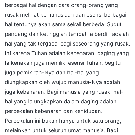
berbagai hal dengan cara orang-orang yang
rusak melihat kemanusiaan dan esensi berbagai
hal tentunya akan sama sekali berbeda. Sudut
pandang dan ketinggian tempat Ia berdiri adalah
hal yang tak tergapai bagi seseorang yang rusak.
Ini karena Tuhan adalah kebenaran, daging yang
Ia kenakan juga memiliki esensi Tuhan, begitu
juga pemikiran-Nya dan hal-hal yang
diungkapkan oleh wujud manusia-Nya adalah
juga kebenaran. Bagi manusia yang rusak, hal-
hal yang Ia ungkapkan dalam daging adalah
perbekalan kebenaran dan kehidupan.
Perbekalan ini bukan hanya untuk satu orang,
melainkan untuk seluruh umat manusia. Bagi