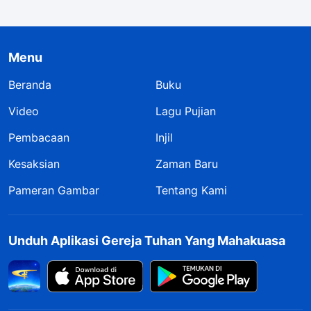
Menu
Beranda
Buku
Video
Lagu Pujian
Pembacaan
Injil
Kesaksian
Zaman Baru
Pameran Gambar
Tentang Kami
Unduh Aplikasi Gereja Tuhan Yang Mahakuasa