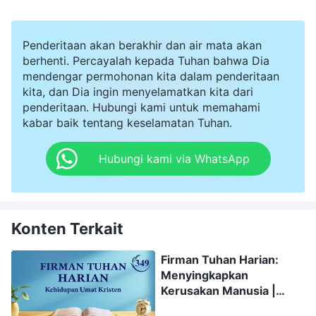
Penderitaan akan berakhir dan air mata akan
berhenti. Percayalah kepada Tuhan bahwa Dia
mendengar permohonan kita dalam penderitaan
kita, dan Dia ingin menyelamatkan kita dari
penderitaan. Hubungi kami untuk memahami
kabar baik tentang keselamatan Tuhan.
Hubungi kami via WhatsApp
Konten Terkait
Firman Tuhan Harian:
Menyingkapkan
Kerusakan Manusia |
Kutipan 349