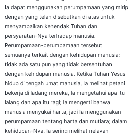
Ia dapat menggunakan perumpamaan yang mirip
dengan yang telah disebutkan di atas untuk
menyampaikan kehendak Tuhan dan
persyaratan-Nya terhadap manusia.
Perumpamaan-perumpamaan tersebut
semuanya terkait dengan kehidupan manusia;
tidak ada satu pun yang tidak bersentuhan
dengan kehidupan manusia. Ketika Tuhan Yesus
hidup di tengah umat manusia, Ia melihat petani
bekerja di ladang mereka, Ia mengetahui apa itu
lalang dan apa itu ragi; Ia mengerti bahwa
manusia menyukai harta, jadi Ia menggunakan
perumpamaan tentang harta dan mutiara; dalam
kehidupan-Nya, Ia sering melihat nelayan