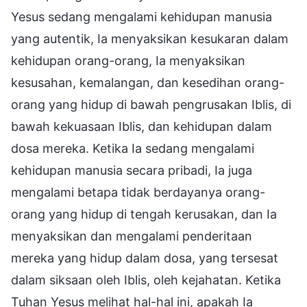
Yesus sedang mengalami kehidupan manusia
yang autentik, Ia menyaksikan kesukaran dalam
kehidupan orang-orang, Ia menyaksikan
kesusahan, kemalangan, dan kesedihan orang-
orang yang hidup di bawah pengrusakan Iblis, di
bawah kekuasaan Iblis, dan kehidupan dalam
dosa mereka. Ketika Ia sedang mengalami
kehidupan manusia secara pribadi, Ia juga
mengalami betapa tidak berdayanya orang-
orang yang hidup di tengah kerusakan, dan Ia
menyaksikan dan mengalami penderitaan
mereka yang hidup dalam dosa, yang tersesat
dalam siksaan oleh Iblis, oleh kejahatan. Ketika
Tuhan Yesus melihat hal-hal ini, apakah Ia