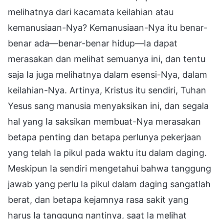
melihatnya dari kacamata keilahian atau
kemanusiaan-Nya? Kemanusiaan-Nya itu benar-
benar ada—benar-benar hidup—Ia dapat
merasakan dan melihat semuanya ini, dan tentu
saja Ia juga melihatnya dalam esensi-Nya, dalam
keilahian-Nya. Artinya, Kristus itu sendiri, Tuhan
Yesus sang manusia menyaksikan ini, dan segala
hal yang Ia saksikan membuat-Nya merasakan
betapa penting dan betapa perlunya pekerjaan
yang telah Ia pikul pada waktu itu dalam daging.
Meskipun Ia sendiri mengetahui bahwa tanggung
jawab yang perlu Ia pikul dalam daging sangatlah
berat, dan betapa kejamnya rasa sakit yang
harus Ia tanggung nantinya, saat Ia melihat