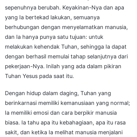
sepenuhnya berubah. Keyakinan-Nya dan apa
yang Ia bertekad lakukan, semuanya
berhubungan dengan menyelamatkan manusia,
dan Ia hanya punya satu tujuan: untuk
melakukan kehendak Tuhan, sehingga Ia dapat
dengan berhasil memulai tahap selanjutnya dari
pekerjaan-Nya. Inilah yang ada dalam pikiran
Tuhan Yesus pada saat itu.
Dengan hidup dalam daging, Tuhan yang
berinkarnasi memiliki kemanusiaan yang normal;
Ia memiliki emosi dan cara berpikir manusia
biasa. Ia tahu apa itu kebahagiaan, apa itu rasa
sakit, dan ketika Ia melihat manusia menjalani