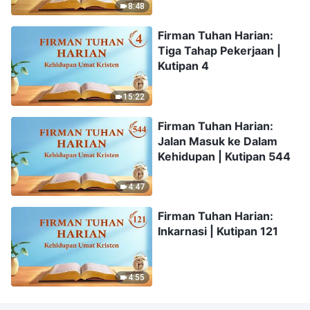
8:48
Firman Tuhan Harian:
Tiga Tahap Pekerjaan |
Kutipan 4
15:22
Firman Tuhan Harian:
Jalan Masuk ke Dalam
Kehidupan | Kutipan 544
4:47
Firman Tuhan Harian:
Inkarnasi | Kutipan 121
4:55