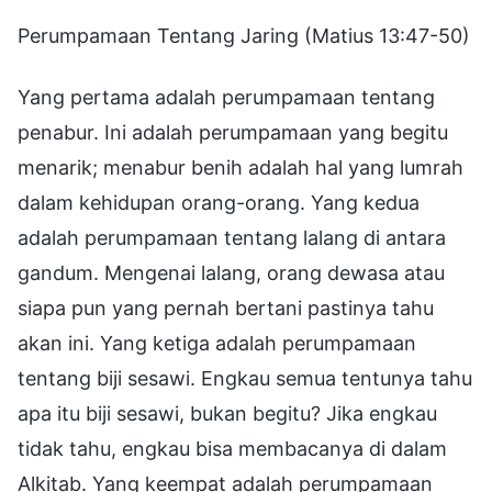
Perumpamaan Tentang Jaring (Matius 13:47-50)
Yang pertama adalah perumpamaan tentang
penabur. Ini adalah perumpamaan yang begitu
menarik; menabur benih adalah hal yang lumrah
dalam kehidupan orang-orang. Yang kedua
adalah perumpamaan tentang lalang di antara
gandum. Mengenai lalang, orang dewasa atau
siapa pun yang pernah bertani pastinya tahu
akan ini. Yang ketiga adalah perumpamaan
tentang biji sesawi. Engkau semua tentunya tahu
apa itu biji sesawi, bukan begitu? Jika engkau
tidak tahu, engkau bisa membacanya di dalam
Alkitab. Yang keempat adalah perumpamaan