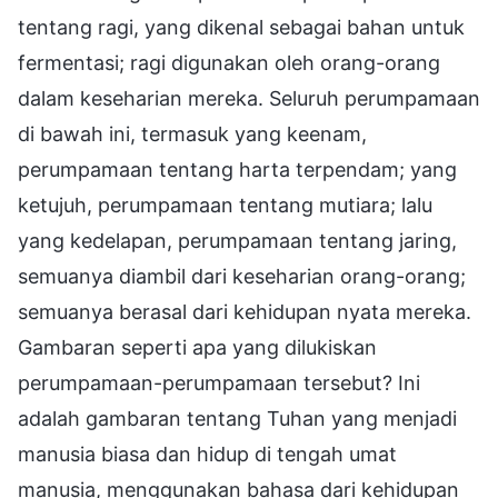
tentang ragi, yang dikenal sebagai bahan untuk
fermentasi; ragi digunakan oleh orang-orang
dalam keseharian mereka. Seluruh perumpamaan
di bawah ini, termasuk yang keenam,
perumpamaan tentang harta terpendam; yang
ketujuh, perumpamaan tentang mutiara; lalu
yang kedelapan, perumpamaan tentang jaring,
semuanya diambil dari keseharian orang-orang;
semuanya berasal dari kehidupan nyata mereka.
Gambaran seperti apa yang dilukiskan
perumpamaan-perumpamaan tersebut? Ini
adalah gambaran tentang Tuhan yang menjadi
manusia biasa dan hidup di tengah umat
manusia, menggunakan bahasa dari kehidupan