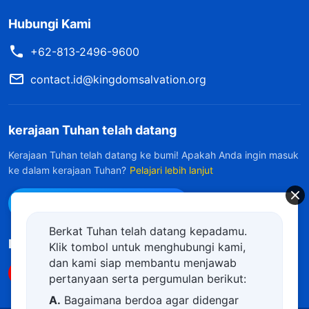
Hubungi Kami
+62-813-2496-9600
contact.id@kingdomsalvation.org
kerajaan Tuhan telah datang
Kerajaan Tuhan telah datang ke bumi! Apakah Anda ingin masuk
ke dalam kerajaan Tuhan?
Pelajari lebih lanjut
Hubungi kami via WhatsApp
Berkat Tuhan telah datang kepadamu.
Ikuti Kami
Klik tombol untuk menghubungi kami,
dan kami siap membantu menjawab
pertanyaan serta pergumulan berikut:
A.
Bagaimana berdoa agar didengar