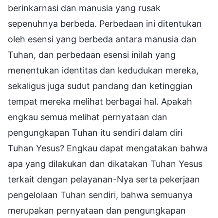
berinkarnasi dan manusia yang rusak
sepenuhnya berbeda. Perbedaan ini ditentukan
oleh esensi yang berbeda antara manusia dan
Tuhan, dan perbedaan esensi inilah yang
menentukan identitas dan kedudukan mereka,
sekaligus juga sudut pandang dan ketinggian
tempat mereka melihat berbagai hal. Apakah
engkau semua melihat pernyataan dan
pengungkapan Tuhan itu sendiri dalam diri
Tuhan Yesus? Engkau dapat mengatakan bahwa
apa yang dilakukan dan dikatakan Tuhan Yesus
terkait dengan pelayanan-Nya serta pekerjaan
pengelolaan Tuhan sendiri, bahwa semuanya
merupakan pernyataan dan pengungkapan