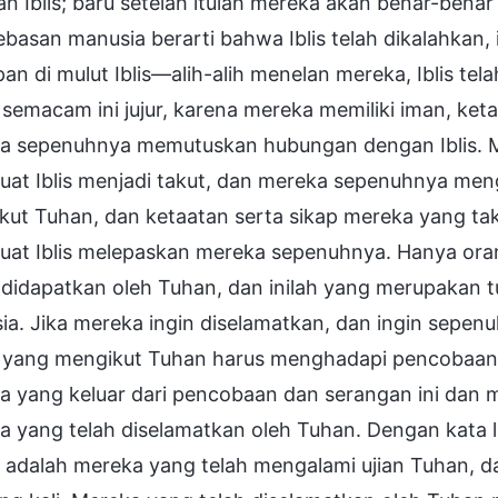
n Iblis; baru setelah itulah mereka akan benar-benar
asan manusia berarti bahwa Iblis telah dikalahkan, i
an di mulut Iblis—alih-alih menelan mereka, Iblis te
semacam ini jujur, karena mereka memiliki iman, ket
a sepenuhnya memutuskan hubungan dengan Iblis. M
at Iblis menjadi takut, dan mereka sepenuhnya meng
kut Tuhan, dan ketaatan serta sikap mereka yang ta
at Iblis melepaskan mereka sepenuhnya. Hanya ora
 didapatkan oleh Tuhan, dan inilah yang merupakan 
ia. Jika mereka ingin diselamatkan, dan ingin sepe
 yang mengikut Tuhan harus menghadapi pencobaan da
a yang keluar dari pencobaan dan serangan ini dan
 yang telah diselamatkan oleh Tuhan. Dengan kata l
adalah mereka yang telah mengalami ujian Tuhan, dan