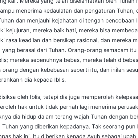
ang kali. Mereka yang telah diselamatkan oleh Tuha
ampu menerima kedaulatan dan pengaturan Tuhan, da
Tuhan dan menjauhi kejahatan di tengah pencobaan I
ki kejujuran, mereka baik hati, mereka bisa membed
iki rasa keadilan dan bersikap rasional, dan merek
yang berasal dari Tuhan. Orang-orang semacam itu tid
Iblis; mereka sepenuhnya bebas, mereka telah dibeb
h orang dengan kebebasan seperti itu, dan inilah 
ahkann dia kepada Iblis.
isiksa oleh Iblis, tetapi dia juga memperoleh kelep
oleh hak untuk tidak pernah lagi menerima perusaka
iknya dia hidup dalam terang wajah Tuhan dengan be
t Tuhan yang diberikan kepadanya. Tak seorang pun
as hak ini. Itu diberikan kepada Ayub sebagai upah 