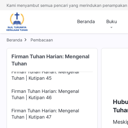
Tuhan | Kutipan 41
Kami menyambut semua pencari yang merindukan penampakan 
Firman Tuhan Harian: Mengenal
Tuhan | Kutipan 42
Beranda
Buku
Firman Tuhan Harian: Mengenal
Tuhan | Kutipan 43
Beranda
Pembacaan
Firman Tuhan Harian: Mengenal
Firman Tuhan Harian: Mengenal
Tuhan | Kutipan 44
Tuhan
Firman Tuhan Harian: Mengenal
Tuhan | Kutipan 45
Firman Tuhan Harian: Mengenal
Tuhan | Kutipan 46
Hubu
Tuha
Firman Tuhan Harian: Mengenal
Tuhan | Kutipan 47
Meski