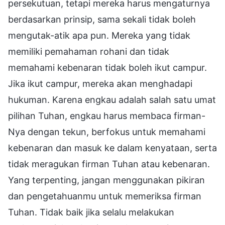
persekutuan, tetapi mereka harus mengaturnya
berdasarkan prinsip, sama sekali tidak boleh
mengutak-atik apa pun. Mereka yang tidak
memiliki pemahaman rohani dan tidak
memahami kebenaran tidak boleh ikut campur.
Jika ikut campur, mereka akan menghadapi
hukuman. Karena engkau adalah salah satu umat
pilihan Tuhan, engkau harus membaca firman-
Nya dengan tekun, berfokus untuk memahami
kebenaran dan masuk ke dalam kenyataan, serta
tidak meragukan firman Tuhan atau kebenaran.
Yang terpenting, jangan menggunakan pikiran
dan pengetahuanmu untuk memeriksa firman
Tuhan. Tidak baik jika selalu melakukan