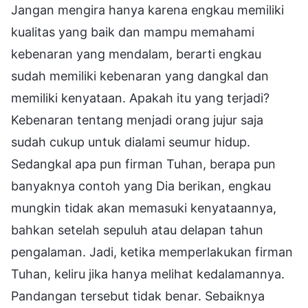
Jangan mengira hanya karena engkau memiliki
kualitas yang baik dan mampu memahami
kebenaran yang mendalam, berarti engkau
sudah memiliki kebenaran yang dangkal dan
memiliki kenyataan. Apakah itu yang terjadi?
Kebenaran tentang menjadi orang jujur saja
sudah cukup untuk dialami seumur hidup.
Sedangkal apa pun firman Tuhan, berapa pun
banyaknya contoh yang Dia berikan, engkau
mungkin tidak akan memasuki kenyataannya,
bahkan setelah sepuluh atau delapan tahun
pengalaman. Jadi, ketika memperlakukan firman
Tuhan, keliru jika hanya melihat kedalamannya.
Pandangan tersebut tidak benar. Sebaiknya