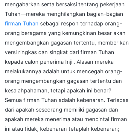
mengabarkan serta bersaksi tentang pekerjaan
Tuhan—mereka menghilangkan bagian-bagian
firman Tuhan
sebagai respon terhadap orang-
orang beragama yang kemungkinan besar akan
mengembangkan gagasan tertentu, memberikan
versi ringkas dan singkat dari firman Tuhan
kepada calon penerima Injil. Alasan mereka
melakukannya adalah untuk mencegah orang-
orang mengembangkan gagasan tertentu dan
kesalahpahaman, tetapi apakah ini benar?
Semua firman Tuhan adalah kebenaran. Terlepas
dari apakah seseorang memiliki gagasan dan
apakah mereka menerima atau mencintai firman
ini atau tidak, kebenaran tetaplah kebenaran;