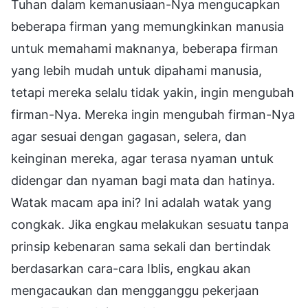
Tuhan dalam kemanusiaan-Nya mengucapkan
beberapa firman yang memungkinkan manusia
untuk memahami maknanya, beberapa firman
yang lebih mudah untuk dipahami manusia,
tetapi mereka selalu tidak yakin, ingin mengubah
firman-Nya. Mereka ingin mengubah firman-Nya
agar sesuai dengan gagasan, selera, dan
keinginan mereka, agar terasa nyaman untuk
didengar dan nyaman bagi mata dan hatinya.
Watak macam apa ini? Ini adalah watak yang
congkak. Jika engkau melakukan sesuatu tanpa
prinsip kebenaran sama sekali dan bertindak
berdasarkan cara-cara Iblis, engkau akan
mengacaukan dan mengganggu pekerjaan