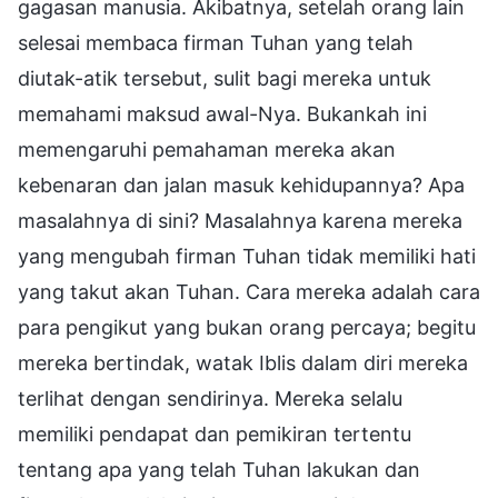
gagasan manusia. Akibatnya, setelah orang lain
selesai membaca firman Tuhan yang telah
diutak-atik tersebut, sulit bagi mereka untuk
memahami maksud awal-Nya. Bukankah ini
memengaruhi pemahaman mereka akan
kebenaran dan jalan masuk kehidupannya? Apa
masalahnya di sini? Masalahnya karena mereka
yang mengubah firman Tuhan tidak memiliki hati
yang takut akan Tuhan. Cara mereka adalah cara
para pengikut yang bukan orang percaya; begitu
mereka bertindak, watak Iblis dalam diri mereka
terlihat dengan sendirinya. Mereka selalu
memiliki pendapat dan pemikiran tertentu
tentang apa yang telah Tuhan lakukan dan