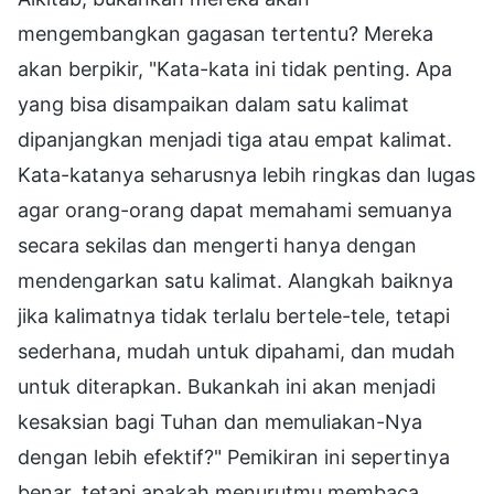
mengembangkan gagasan tertentu? Mereka
akan berpikir, "Kata-kata ini tidak penting. Apa
yang bisa disampaikan dalam satu kalimat
dipanjangkan menjadi tiga atau empat kalimat.
Kata-katanya seharusnya lebih ringkas dan lugas
agar orang-orang dapat memahami semuanya
secara sekilas dan mengerti hanya dengan
mendengarkan satu kalimat. Alangkah baiknya
jika kalimatnya tidak terlalu bertele-tele, tetapi
sederhana, mudah untuk dipahami, dan mudah
untuk diterapkan. Bukankah ini akan menjadi
kesaksian bagi Tuhan dan memuliakan-Nya
dengan lebih efektif?" Pemikiran ini sepertinya
benar, tetapi apakah menurutmu membaca