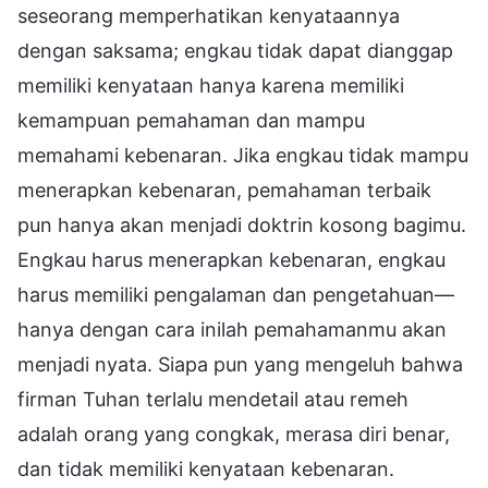
seseorang memperhatikan kenyataannya
dengan saksama; engkau tidak dapat dianggap
memiliki kenyataan hanya karena memiliki
kemampuan pemahaman dan mampu
memahami kebenaran. Jika engkau tidak mampu
menerapkan kebenaran, pemahaman terbaik
pun hanya akan menjadi doktrin kosong bagimu.
Engkau harus menerapkan kebenaran, engkau
harus memiliki pengalaman dan pengetahuan—
hanya dengan cara inilah pemahamanmu akan
menjadi nyata. Siapa pun yang mengeluh bahwa
firman Tuhan terlalu mendetail atau remeh
adalah orang yang congkak, merasa diri benar,
dan tidak memiliki kenyataan kebenaran.