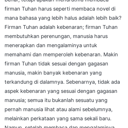
firman Tuhan harus seperti membaca novel di
mana bahasa yang lebih halus adalah lebih baik?
Firman Tuhan adalah kebenaran; firman Tuhan
membutuhkan perenungan, manusia harus
menerapkan dan mengalaminya untuk
memahami dan memperoleh kebenaran. Makin
firman Tuhan tidak sesuai dengan gagasan
manusia, makin banyak kebenaran yang
terkandung di dalamnya. Sebenarnya, tidak ada
aspek kebenaran yang sesuai dengan gagasan
manusia; semua itu bukanlah sesuatu yang
pernah manusia lihat atau alami sebelumnya,
melainkan perkataan yang sama sekali baru.
Namun, setelah membaca dan mengalaminya