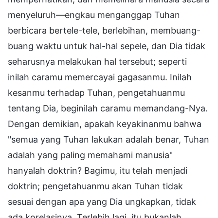
menyeluruh—engkau menganggap Tuhan
berbicara bertele-tele, berlebihan, membuang-
buang waktu untuk hal-hal sepele, dan Dia tidak
seharusnya melakukan hal tersebut; seperti
inilah caramu memercayai gagasanmu. Inilah
kesanmu terhadap Tuhan, pengetahuanmu
tentang Dia, beginilah caramu memandang-Nya.
Dengan demikian, apakah keyakinanmu bahwa
"semua yang Tuhan lakukan adalah benar, Tuhan
adalah yang paling memahami manusia"
hanyalah doktrin? Bagimu, itu telah menjadi
doktrin; pengetahuanmu akan Tuhan tidak
sesuai dengan apa yang Dia ungkapkan, tidak
ada korelasinya. Terlebih lagi, itu bukanlah