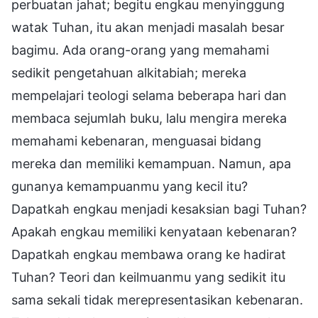
perbuatan jahat; begitu engkau menyinggung
watak Tuhan, itu akan menjadi masalah besar
bagimu. Ada orang-orang yang memahami
sedikit pengetahuan alkitabiah; mereka
mempelajari teologi selama beberapa hari dan
membaca sejumlah buku, lalu mengira mereka
memahami kebenaran, menguasai bidang
mereka dan memiliki kemampuan. Namun, apa
gunanya kemampuanmu yang kecil itu?
Dapatkah engkau menjadi kesaksian bagi Tuhan?
Apakah engkau memiliki kenyataan kebenaran?
Dapatkah engkau membawa orang ke hadirat
Tuhan? Teori dan keilmuanmu yang sedikit itu
sama sekali tidak merepresentasikan kebenaran.