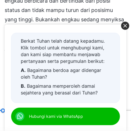
engkau berbicara dan bertindak dari posisi
status dan tidak mampu turun dari posisimu
yang tinggi. Bukankah engkau sedang menyiksa
dirimu sendiri dengan melakukan ini? Jika
engkau benar-benar memahami kebenaran, dan
Berkat Tuhan telah datang kepadamu.
jika engkau mampu memiliki status tanpa
Klik tombol untuk menghubungi kami,
dan kami siap membantu menjawab
berperilaku seperti yang engkau lakukan, tetapi
pertanyaan serta pergumulan berikut:
berfokus pada bagaimana melaksanakan
A.
Bagaimana berdoa agar didengar
tugasmu dengan baik, melakukan segala sesuatu
oleh Tuhan?
yang harus kaulakukan dan memenuhi tugas
B.
Bagaimana memperoleh damai
sejahtera yang berasal dari Tuhan?
yang harus kaupenuhi, dan jika engkau melihat
C.
Saya memiliki permohonan doa.
dirimu sendiri sebagai saudara atau saudari
D.
Belajar firman Tuhan dan semakin
biasa, apakah engkau tidak akan dibatasi oleh
Bagaimana Mengatasi Pencobaan dan Keterikatan Status
Hubungi kami via WhatsApp
dekat kepada Tuhan.
status? Jika engkau tidak dikekang oleh status
00:20
50:58
E.
Bagaimana menyambut kedatangan