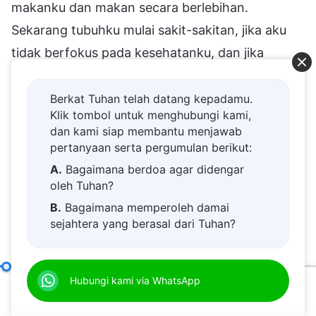
makanku dan makan secara berlebihan.
Sekarang tubuhku mulai sakit-sakitan, jika aku
tidak berfokus pada kesehatanku, dan jika
penyakitku menjadi parah dan aku tidak mampu
melaksanakan tugasku, apakah aku akan tetap
Berkat Tuhan telah datang kepadamu.
Klik tombol untuk menghubungi kami,
menerima berkat? Aku harus memperhatikan
dan kami siap membantu menjawab
kesehatan tubuhku di masa depan dan tidak
pertanyaan serta pergumulan berikut:
membiarkan ada penyakit apa pun muncul." Jadi,
A.
Bagaimana berdoa agar didengar
oleh Tuhan?
mereka mulai memperhatikan kesehatan mereka,
B.
Bagaimana memperoleh damai
dan tidak lagi melaksanakan tugas mereka
sejahtera yang berasal dari Tuhan?
dengan penuh pengabdian. Mereka bahkan
C.
Saya memiliki permohonan doa.
menyesal dan merasa tidak puas tentang
D.
Belajar firman Tuhan dan semakin
penderitaan yang mereka alami dan harga yang
Cara Mengejar Kebenaran (6)
Hubungi kami via WhatsApp
Bagian Satu
dekat kepada Tuhan.
00:20
01:08:40
telah mereka bayarkan di masa lalu saat
E.
Bagaimana menyambut kedatangan